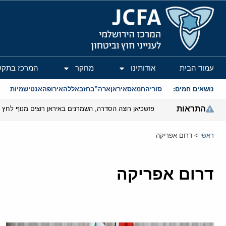
המרכז הירושלמי לענייני חוץ וביטחון
עמוד הבית
אודותינו
מחקר
המרכז בתקש
נושאים חמים:
סוריה
חמאס
איראן
ארה”ב
חזבאללה
אירופה
אנטישמיות
התראות
פזשכיאן רוצה הסדרה, השמרנים באיראן רוצים מנוף לחץ ב
ראשי
>
דרום אפריקה
דרום אפריקה