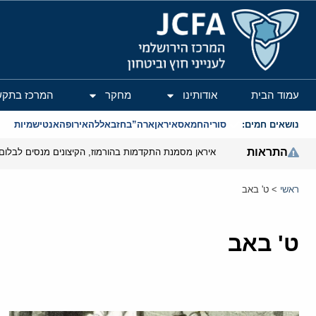
המרכז הירושלמי לענייני חוץ וביטחון
עמוד הבית
אודותינו
מחקר
המרכז בתקש
נושאים חמים:
סוריה
חמאס
איראן
ארה”ב
חזבאללה
אירופה
אנטישמיות
התראות
איראן מסמנת התקדמות בהורמוז, הקיצונים מנסים לבלום
ראשי
>
ט' באב
ט' באב