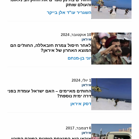
והעולם שותק
השגריר עו"ד אלן בייקר
10 אוקטובר, 2024
איראן
לאחר חיסול צמרת חזבאללה, החות'ים הם
המוצא האחרון של איראן?
יוני בן-מנחם
1 יולי, 2024
איראן
החותים מאיימים – האם ישראל עומדת בפני
זירה ימית נוספת?
דסק איראן
6 דצמבר, 2017
איראן
איראן היא המנצחת הזמנית במזרח התיכון