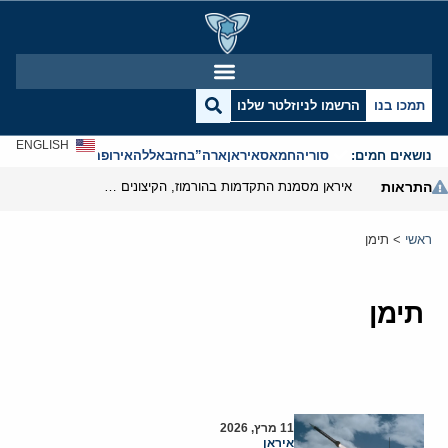
תמכו בנו
הרשמו לניוזלטר שלנו
ENGLISH
נושאים חמים:
סוריה
חמאס
איראן
ארה”ב
חזבאללה
אירופה
אנטישמיות
התראות
איראן מסמנת התקדמות בהורמוז, הקיצונים מנסים לבלום
ראשי
>
תימן
תימן
11 מרץ, 2026
איראן