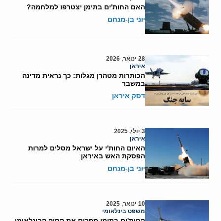
האם החות'ים בתימן יצטרפו למלחמה?
יוני בן-מנחם
28 ינואר, 2026
איראן
הכותרות מטהרן מגלות: כך נראית מדינה
במשבר
דסק איראן
3 יולי, 2025
איראן
האיום החות'י על ישראל מסלים למרות
הפסקת האש באיראן
יוני בן-מנחם
10 ינואר, 2025
משפט בינלאומי
החות'ים בתימן מפרים את החוק הבינלאומי