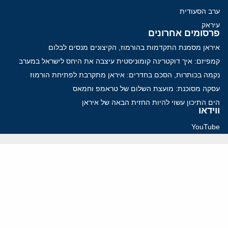
ערב הסעודית
עיראק
פרסומים אחרונים
איראן מסמנת התקדמות בהורמוז, הקיצונים מנסים לבלום
קמפיזם: איך דוקטרינה קומוניסטית עיצבה את היחס לישראל במערב
נקמה בכותרות, הסכם בחדרים: איראן מתקרבת לפתיחת הורמוז
עסקה מסוכנת: מועצת השלום של טראמפ וחמאס
הים התיכון עשוי להיות החזית הבאה של איראן
ווידאו
YouTube
ארכיון שמע
הרצאות
המרכז הירושלמי לענייני חוץ וביטחון
בית מילקן רחוב תל חי 13, ירושלים 9210717