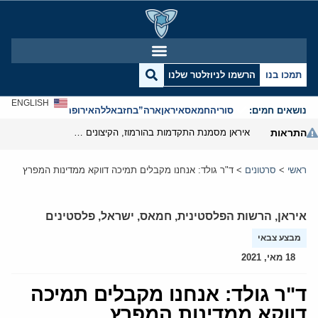
תמכו בנו
הרשמו לניוזלטר שלנו
ENGLISH
נושאים חמים:
סוריה
חמאס
איראן
ארה”ב
חזבאללה
אירופה
אנטישמיות
התראות
איראן מסמנת התקדמות בהורמוז, הקיצונים מנסים לבלום
ראשי
>
סרטונים
>
ד"ר גולד: אנחנו מקבלים תמיכה דווקא ממדינות המפרץ
איראן
,
הרשות הפלסטינית
,
חמאס
,
ישראל
,
פלסטינים
מבצע צבאי
18 מאי, 2021
ד"ר גולד: אנחנו מקבלים תמיכה
דווקא ממדינות המפרץ