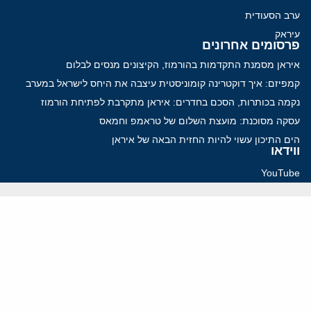
ערב הסעודית
עיראק
פרסומים אחרונים
איראן מסמנת התקדמות בהורמוז, הקיצונים מנסים לבלום
קמפיזם: איך דוקטרינה קומוניסטית עיצבה את היחס לישראל במערב
נקמה בכותרות, הסכם בחדרים: איראן מתקרבת לפתיחת הורמוז
עסקה מסוכנת: מועצת השלום של טראמפ וחמאס
הים התיכון עשוי להיות החזית הבאה של איראן
ווידאו
YouTube
ארכיון שמע
הרצאות
המרכז הירושלמי לענייני חוץ וביטחון
בית מילקן רחוב תל חי 13, ירושלים 9210717