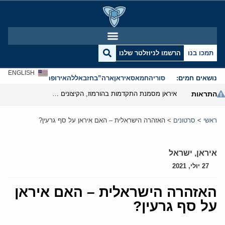
תמכו בנו
הרשמו לניוזלטר שלנו
ENGLISH
נושאים חמים:
סוריה
חמאס
איראן
ארה”ב
חזבאללה
אירופה
אנטישמיות
התראות
איראן מסמנת התקדמות בהורמוז, הקיצונים מנסים לבלום
ראשי
>
סרטונים
>
האזהרה הישראלית – האם איראן על סף גרעין?
איראן
,
ישראל
27 יולי, 2021
האזהרה הישראלית – האם איראן
על סף גרעין?