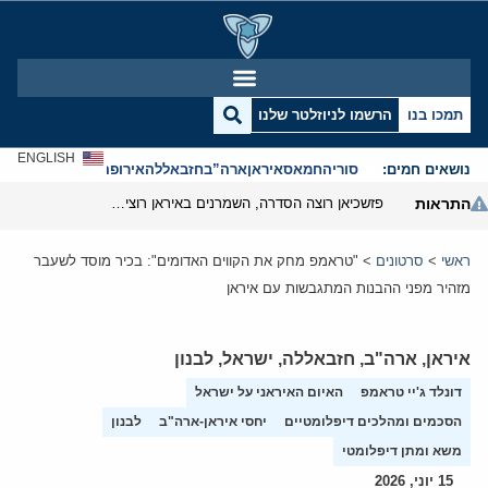
תמכו בנו
הרשמו לניוזלטר שלנו
ENGLISH
נושאים חמים:
סוריה
חמאס
איראן
ארה”ב
חזבאללה
אירופה
אנטישמיות
התראות
פזשכיאן רוצה הסדרה, השמרנים באיראן רוצים מנוף לחץ בהורמוז
ראשי
>
סרטונים
>
"טראמפ מחק את הקווים האדומים": בכיר מוסד לשעבר
מזהיר מפני ההבנות המתגבשות עם איראן
איראן
,
ארה"ב
,
חזבאללה
,
ישראל
,
לבנון
דונלד ג'יי טראמפ
האיום האיראני על ישראל
הסכמים ומהלכים דיפלומטיים
יחסי איראן-ארה"ב
לבנון
משא ומתן דיפלומטי
15 יוני, 2026