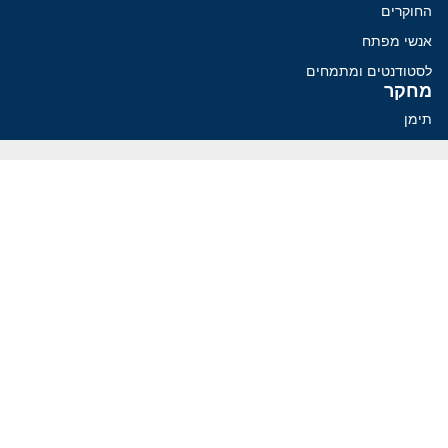
החוקרים
אנשי מפתח
לסטודנטים ומתמחים
מחקר
תימן
תוניסיה
תהליך השלום
רוסיה
קנדה
קטאר
פלסטינים
ערבי ישראל
ערב הסעודית
עיראק
פרסומים אחרונים
פזשכיאן רוצה הסדרה, השמרנים באיראן רוצים מנוף לחץ בהורמוז
איראן מסמנת התקדמות בהורמוז, הקיצונים מנסים לבלום