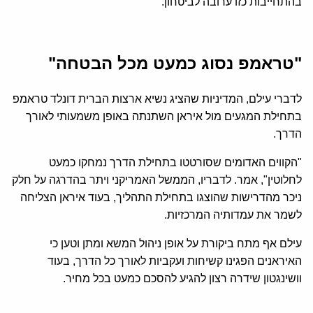
בהתחייבות כזו ערובה לביטחון.
"טראמפ נסוג כמעט מכל הבטחה"
לדברי עילם, המדיניות שהציג נשיא ארצות הברית דונלד טראמפ
בתחילת המגעים מול איראן השתנתה באופן משמעותי לאורך
הדרך.
"הקווים האדומים שסורטטו בתחילת הדרך נמחקו כמעט
לחלוטין", אמר. לדבריו, הממשל האמריקני ויתר בהדרגה על חלק
ניכר מהדרישות שהוצגו בתחילת התהליך, בעוד איראן הצליחה
לשמר את עמדותיה המרכזיות.
עילם אף מתח ביקורת על אופן ניהול המשא ומתן וטען כי
האיראנים הפגינו קשיחות ועקביות לאורך כל הדרך, בעוד
וושינגטון שידרה רצון להגיע להסכם כמעט בכל מחיר.