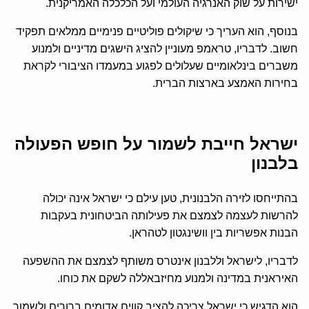
ישירות על שוק האנרגיה העולמי ועל הכלכלה האמריקנית.
בנוסף, הוא העריך כי שיקולים פוליטיים פנימיים ממלאים תפקיד
חשוב. לדבריו, טראמפ מעוניין להציג הישגים מדיניים ולמנוע
משברים בינלאומיים שעלולים לפגוע במעמדו הציבורי לקראת
בחירות האמצע בארצות הברית.
ישראל חייבת לשמור על חופש הפעולה
בלבנון
בהתייחסו לזירה הלבנונית, טען עילם כי ישראל אינה יכולה
להרשות לעצמה לצמצם את פעילותה הביטחונית בעקבות
הבנות אפשריות בין וושינגטון לטהראן.
לדבריו, לישראל וללבנון אינטרס משותף לצמצם את ההשפעה
האיראנית במדינה ולמנוע מחיזבאללה לשקם את כוחו.
הוא הדגיש כי ישראל צריכה להציב קווים אדומים ברורים ולשמור