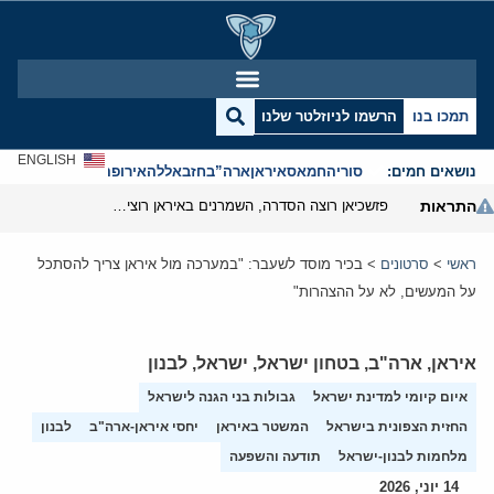
תמכו בנו
הרשמו לניוזלטר שלנו
ENGLISH
נושאים חמים:
סוריה
חמאס
איראן
ארה”ב
חזבאללה
אירופה
אנטישמיות
התראות
פזשכיאן רוצה הסדרה, השמרנים באיראן רוצים מנוף לחץ בהורמוז
ראשי
>
סרטונים
>
בכיר מוסד לשעבר: "במערכה מול איראן צריך להסתכל
על המעשים, לא על ההצהרות"
איראן
,
ארה"ב
,
בטחון ישראל
,
ישראל
,
לבנון
איום קיומי למדינת ישראל
גבולות בני הגנה לישראל
החזית הצפונית בישראל
המשטר באיראן
יחסי איראן-ארה"ב
לבנון
מלחמות לבנון-ישראל
תודעה והשפעה
14 יוני, 2026