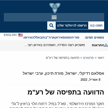
תמכו בנו
הרשמו לניוזלטר שלנו
ENGLISH
נושאים חמים:
סוריה
חמאס
איראן
ארה”ב
חזבאללה
אירופה
אנטישמיות
התראות
פזשכיאן רוצה הסדרה, השמרנים באיראן רוצים מנוף לחץ בהורמוז
ראשי
>
סרטונים
>
הדוועה בתפיסה של רע"מ
אסלאם רדיקלי
,
ישראל
,
מזרח תיכון
,
ערבי ישראל
8 אפריל, 2022
הדוועה בתפיסה של רע"מ
חוקר המרכז הירושלמי , סא"ל במיל. דחוח הלוי בראיון ל"גלי