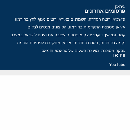
עיראק
פרסומים אחרונים
פזשכיאן רוצה הסדרה, השמרנים באיראן רוצים מנוף לחץ בהורמוז
איראן מסמנת התקדמות בהורמוז, הקיצונים מנסים לבלום
קמפיזם: איך דוקטרינה קומוניסטית עיצבה את היחס לישראל במערב
נקמה בכותרות, הסכם בחדרים: איראן מתקרבת לפתיחת הורמוז
עסקה מסוכנת: מועצת השלום של טראמפ וחמאס
ווידאו
YouTube
ארכיון שמע
הרצאות
המרכז הירושלמי לענייני חוץ וביטחון
בית מילקן רחוב תל חי 13, ירושלים 9210717
info@jcpa.org