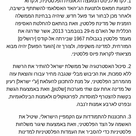
1. לקרוא לכינוס המועצה הלאומית הפלסטינית, ולקרוא
לתנועת חמאס ולתנועת הג’יהאד האסלאמי להשתתף בישיבה,
ולאחר מכן לבחור ועד פועל חדש, שיהיה בבחינת הממשלה
הזמנית של מדינת פלסטין, וזאת בהתאם להחלטת האסיפה
הכללית של האו”ם מ-29 בנובמבר 2013, אשר שדרגה את
מעמד פלסטין בגבולות 1967 שבירתה אל-קודס [ירושלים]
המזרחית, למדינה משקיפה, ולצורך זה [הוועד הפועל] יהיה מבוא
מציאותי לקראת פיוס פלסטיני.
2. סיכול האסטרטגיה של ממשלת ישראל להותיר את הרשות
ללא סמכות, את הכיבוש מבלי שנגבה מחיר עבורו והוצאת עזה
מהמרחב הפלסטיני, על מנת להתכונן להעלאת [ע”י ישראל] רעיון
של מדינה אחת עם שתי מערכות [שלטון], וזאת באמצעות הגשת
בקשות להצטרף למוסדות, לפרוטוקולים ולאמנות הבינלאומיות,
ובפרט לארבע אמנות ז’נבה.
3. התכוננות להתמודדות עם הקמפיין הישראלי, שיטיל את
האשמה על הצד הפלסטיני, וזאת באמצעות שיגור משלחות
פלסטיניות כדי להסביר את העמדות הפלסטיניות למדינות