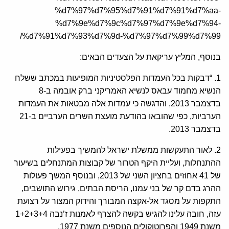
%d7%97%d7%95%d7%91%d7%91%d7%aa-
%d7%9e%d7%9c%d7%97%d7%9e%d7%94-
%d7%91%d7%93%d7%9d-%d7%97%d7%99%d7%99/
בנוסף, המליץ עריקאת על הצעדים הבאים:
1. “דבקות בכל העמדות הפלסטיניות המופיעות במכתב ששלח
הנשיא מחמוד עבאס לנשיא האמריקני ברק אובמה ב-8
בדצמבר 2013, והדגשה כי עמדות אלה מבטאות את העמדות
הערביות, כפי שהובאו בהודעת מועצת השרים הערביים ב-21
בדצמבר 2013.
2. לאור התעקשות ממשלת ישראל להמשיך בפעילות
ההתנחלות, ועליית היקף הטרור של קבוצות המתנחלים בשיעור
של 41 אחוזים בחציון השני של 2013, ובנוסף המשך פעולות
ההרג בדם קר של בני עמנו, הריסת הבתים, גירוש התושבים,
התקפות על מסגד אל-אקצה המבורך והידוק המצור על רצועת
עזה, חובה עלינו להגיש בקשה להצרף לאמנות ז’נבה 1+2+3+4
משנת 1949 והפרוטוקולים הנוספים משנת 1977.