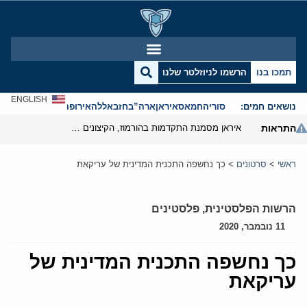
תמכו בנו
הרשמו לניוזלטר שלנו
ENGLISH
נושאים חמים:
סוריה
חמאס
איראן
ארה”ב
חזבאללה
אירופה
אנטישמיות
התראות
איראן מסמנת התקדמות בהורמוז, הקיצונים מנסים לבלום
ראשי
>
סרטונים
>
כך נחשפה התכנית המדינית של עריקאת
הרשות הפלסטינית
,
פלסטינים
11 נובמבר, 2020
כך נחשפה התכנית המדינית של
עריקאת