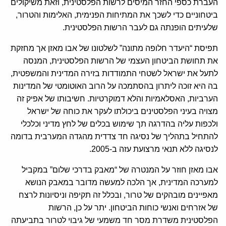
העברת כספי החזר המיסים לרשות הפלסטינית, וזאת משיקולים
ביטחוניים כדי לשכך את המתיחות הפנימית, האלימות והטרור,
שלעיתים הופנתה גם לעבר הרשות הפלסטינית.
תפיסת “היעדר חלופה מתונה” לשלטונו של אבו מאזן אך מחזקת
את תחושת הביטחון העצמי של הרשות הפלסטינית, המנסה
לתעל את ישראל לשטחי התמודדות בזירה המדינית והמשפטית,
בה היא זוכה ליתרון בהסתמכה על הרוב האוטומטי של המדינות
הערביות, האסלאמיות והלא דמוקרטיות. חשיבותו של אפיק זה
מצויה בעיני הפלסטינים ביכולתו לעקר את כוחה של ישראל
ולכפות עליה בהדרגה תך שימוש בכלים של לחץ מדיני וכלכלי
להתחיל בתהליך של נסיגה חד צדדית מהגדה המערבית בדומה
לנסיגה ללא תנאי מרצועת עזה ב-2005.
אבו מאזן חוזר על המנטרה של “מאבק בדרכי שלום” במקביל
למערכה המדינית, אך הלכה למעשה מדובר במאבק הנושא
מאפיינים מובהקים של טרור, ובכלל זה תקיפה וניסיונות לרצח
של אזרחים ואנשי כוחות הביטחון. יתר על כן, הרשות
הפלסטינית משדרת מסר חד משמעי של גיבוי לטרור בתביעתה