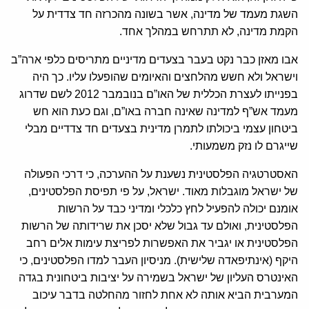
השגת מעמד של מדינה, אשר בשונה מהכרזה חד צדדית על
הקמת מדינה, לא תתרחש במהלך אחד.
אבו מאזן כבר נקט בעבר בצעדים מדיניים מתריסים כלפי ארה”ב
וישראל ולא חשש מהלחצים והאיומים שהופעלו עליו. כך היה
בפנייתו לעצרת הכללית של האו”ם בנובמבר 2012 לשם שדרוג
מעמד אש”ף למדינה שאינה חברה באו”ם, וגם כעת הוא חש
ביטחון עצמי ביכולתו לתמרן מדינית בצעדים חד צדדיים מבלי
שייגרם לו נזק משמעותי.
האסטרטגיה הפלסטינית נשענת על ההערכה, כי דרכי הפעולה
של ישראל מוגבלות מאוד. ישראל, על פי תפיסת הפלסטינים,
אומנם יכולה להפעיל לחץ כלכלי ומדיני כבד על הרשות
הפלסטינית, ואולם עד גבול שלא יסכן את שרידותה של הרשות
הפלסטינית או יגביר את האפשרות לפריצת עימות אלים רחב
היקף (אינתיפאדה שלישית). מניסיון העבר למדו הפלסטינים, כי
האינטרס העליון של ישראל בשמירה על יציבות ביטחונית בגדה
המערבית הביא אותה לא אחת לחזור מהחלטה בדבר עיכוב