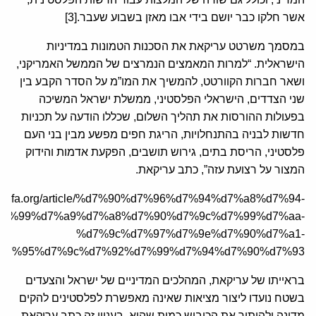
אשר חלקו כבר יושם בידי אבו מאזן בשבוע שעבר.[3]
במסמך משרטט עריקאת את הסכנות הטמונות במדיניות
הישראלית. “למרות המאמצים הנמרצים של הממשל האמריקני,
ושאר חברות הקוורטט, להמשיך את המו”מ על הסדר הקבע בין
שני הצדדים, הישראלי הפלסטיני, ממשלת ישראל המשיכה
בפעולות ההורסות את תהליך השלום, שכללו הודעה על תכניות
חדשות לבניה בהתנחלויות, הריגת חפים מפשע מבין בני העם
פלסטיני, הריסת בתים, גירוש תושבים, הפקעת אדמות והידוק
המצור על רצועת עזה”, כתב עריקאת.
/he.jcfa.org/article/%d7%90%d7%96%d7%94%d7%a8%d7%94-
d7%99%d7%a9%d7%a8%d7%90%d7%9c%d7%99%d7%aa-
%d7%9c%d7%97%d7%9e%d7%90%d7%a1-
d7%95%d7%9c%d7%92%d7%99%d7%94%d7%90%d7%93/
בראייתו של עריקאת, המהלכים המדיניים של ישראל והצעדים
בשטח נועדו ליצור מציאות שאינה מאפשרת לפלסטינים להקים
מדינה ולהותיר את הכיבוש כמות שהוא. בעניין זה כתב עריקאת