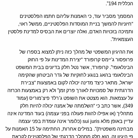
הכללית 194”.
המסמך מסביר עוד, כי האמנות עליהם חתמו הפלסטינים
“חיוניות להמשך בניית המוסדות הפלסטיניים, ממשל ראוי,
ותמיכה בזכויות האדם, ואלה יוצרים את הבסיס למדינת פלסטין
העצמאית”.
את ההיגיון המשפטי של מהלך כזה ניתן למצוא בספרו של
פרופסור ג’יימס קרופורד “יצירת המדינות על פי החוק
הבינלאומי”. קרופורד, אשר נטל חלק בדיונים בבית המשפט
הבינלאומי בהאג בנוגע לחוקיות של גדר הביטחון שהקימה
ישראל, מתאר כיצד מדינה יכולה לקום באמצעות “צבירת
הדרגתית של סמכויות לאורך פרק זמן” ולא רק באמצעות הכרזה
על עצמאות. הוא מצטט את השופט ג’רלד פיצ’מוריס (עמוד
349), אשר כתב כי “השלמתה של אמנה יכולה להיות חלק
מתהליך (או אפילו להוות פעולה בפני עצמה) בעוד המדינה אינה
עדיין באופן מלא sui juris (כלומר אינה עומדת בפני עצמה
מבחינה משפטית)”. במילים אחרות, החתימה על 15 האמנות על
פי היגיון זה, הוא חלק ממהלך הדרגתי של הפלסטינים לקראת