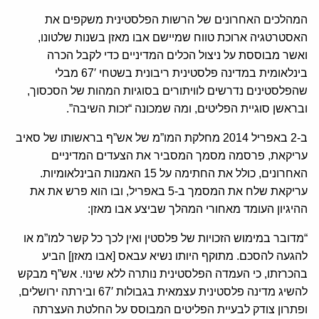
המהלכים האחרונים של הרשות הפלסטינית משקפים את
האסטרטגיה ארוכת טווח שמיישם אבו מאזן בשנות שלטונו,
ואשר מבוססת על ניצול הכלים המדיניים כדי לקבל הכרה
בינלאומית במדינה פלסטינית ריבונית בשטחי 67′ מבלי
שהפלסטינים נדרשים לוויתורים בסוגיות המהות של הסכסוך,
ובראשן סוגיית הפליטים, ומה שמכונה “זכות השיבה”.
ב-2 באפריל 2014 מחלקת המו”מ של אש”ף בראשותו של סאיב
עריקאת, פרסמה מסמך המסביר את הצעדים המדיניים
האחרונים, כולל את החתימה על 15 האמנות הבינלאומיות.
עריקאת שלח את המסמך ב-5 באפריל, ובו הוא פרש את את
ההיגיון העומד מאחורי המהלך שביצע אבו מאזן:
“מדובר במימוש הזכויות של פלסטין ואין לכך כל קשר למו”מ או
להגעה להסכם. מתוקף היותו נשיא עבאס [אבו מאזן] הביע
בהכרזתו, כי העמדה הפלסטינית נותרה ללא שינוי. אש”ף מבקש
להשיג מדינה פלסטינית עצמאית בגבולות 67′ ובירתה ירושלים,
ופתרון צודק לבעיית הפליטים המבוסס על החלטת העצרתה