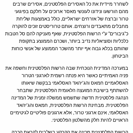
לשחרר מיידית את כל האסירים הפלסטינים, אסירים שרבים
מהם הורשעו ונידונו לעונשי מאסר ארוכים על חלקם בפיגועי
טרור וברצח של אזרחים ישראליים, כולל באמצעות שליחת
מחבלים מתאבדים ורוצחים. אותם טרוריסטים זוכים להוקרה
כ”גיבורים” ע”י הרשות הפלסטינית, שאף מעניקה להם סל הטבות
כלכליות וסוציאליות נדיב ביותר, ושכרם הממוצע בתקופת
שהותם בכלא גבוה אף יותר מהשכר הממוצע של אנשי כוחות
הביטחון.
במערכה המדינית הנוכחית שבה הרשות הפלסטינית וחשפה את
פניה האמיתיים כאשר היא פנתה רשמית לארגוני הטרור
האסלאמיים חמאס והג’יהאד האסלאמי בבקשה שיאותו
להשתתף בישיבת המועצה הלאומית הפלסטינית, שתבחר
הנהגה פלסטינית חדשה שתשמש ממשלה זמנית של המדינה
הפלסטינית. מבחינת הרשות הפלסטינית, חמאס והג’יהאד
האסלאמי, אינם ארגוני טרור, אלא ארגונים פוליטיים לגיטימיים
הראויים להיות חלק מהשלטון הפלסטיני.
הרשות הפלסטינית מכינה את הקרקע בשלבים לקראת הכרה