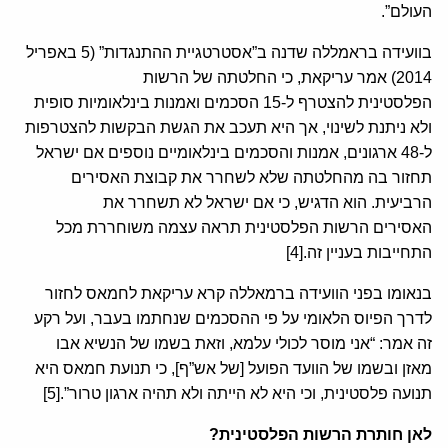
העולם”.
בוועידה בראמללה שדנה ב”אסטרטגיית ההתנגדות” (5 באפריל
2014) אמר עריקאת, כי החלטתה של הרשות
הפלסטינית להצטרף ל-15 הסכמים ואמנות בינלאומיות סופית
ולא ניתנת לשינוי, אך היא תעכב את הגשת הבקשות להצטרפות
ל-48 ארגונים, אמנות והסכמים בינלאומיים נוספים אם ישראל
תחזור בה מהחלטתה שלא לשחרר את קבוצת האסירים
הרביעית. הוא הדגיש, כי אם ישראל לא תשחרר את
האסירים הרשות הפלסטינית תראה עצמה משוחררת מכל
התחייבות בעניין זה.[4]
בנאומו בפני הוועידה ברמאללה קרא עריקאת לחמאס לחזור
לדרך הפיוס הלאומי על פי ההסכמים שנחתמו בעבר, ועל רקע
זה אמר: “אני מוסר לכולי עלמא, וזאת בשמו של הנשיא אבו
מאזן ובשמו של הוועד הפועל [של אש”ף], כי תנועת חמאס היא
תנועה פלסטינית, וכי היא לא הייתה ולא תהיה ארגון טרור”.[5]
לאן חותרת הרשות הפלסטינית?