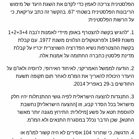
הפלסטינית צריכה לאמץ כדי לקדם את השגת היעד של מימוש
הריבונות הפלסטינית בשטחי 67′. בהקשר זה כתב עריקאת, כי
על הרשות הפלסטינית:
1. “להגיש בקשה להצטרף באופן מיידי לאמנות ז’נבה 1+2+3+4
משנת 1949 ולפרוטוקולים הנלווים משנת 1977. עם קבלת
בקשת ההצטרפות נשיא הפדרציה השוויצרית יכריז על קבלת
מדינת פלסטין כחברה החתומה על אמנות אלה.
2. הודעה לממשל האמריקני, לאיחוד האירופי, לרוסיה ולאו”ם על
היעדר היכולת להאריך את המו”מ לאחר תום תקופה תשעת
החודשים ב-29 באפריל 2014.
3. התנגדות להצעה הישראלית לפיה גושי ההתנחלות יהיו חלק
מישראל בכל הסדר קבע, וזו [ההצעה הישראלית] נחשבת
להוספת חטא על פשע [מילולית: התירוץ מגונה יותר מאשר
החטא], שכן הדבר נכלל במסגרת התנאים ולא המו”מ.
4. הדגשה, כי שחרור 104 אסירים לא היה קשור למו”מ או