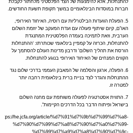
להתנחלות, אלא להימנעות של הצד הפלסטיני מלחתור לקבלת
חברות במוסדות הבינלאומיים במשך תקופת תשעת החודשים.
5. הפעלת הוועדות הבילטרליות עם רוסיה, האיחוד האירופי,
האו”ם, קיום שיתוף פעולה עם ועדת המעקב של יוזמת השלום
הערבית, וזאת לתמיכה בעמדה הפלסטינית המתנגדת
להתנחלות, הכרזה על קמפיין בינלאומי שכותרתו: ‘ההתנחלות
הורסת את תהליך השלום’ ודרבון מדינות העולם להסתמך על
הקווים המנחים של האיחוד האירופי בנוגע להתנחלות.
6. הפעלה, ארגון והסלמה של המאבק העממי בדרכי שלום נגד
ההתנחלות והגדר לצד בניית ברית בינלאומית רחבה יותר
למטרה זו.
7. התווית אסטרטגיה לפעולה משותפת עם מחנה השלום
בישראל ופיתוח הדבר בכל הדרכים הקיימות”.
https://he.jcfa.org/article/%d7%91%d7%9b%d7%99%d7%a8-
%d7%90%d7%99%d7%a8%d7%90%d7%a0%d7%99-
%d7%99%d7%a9%d7%a8%d7%90%d7%9c-