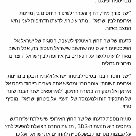
מבריטניה ופינלנד.
"ישנו צורך מידי, דחוף והכרחי לשיפור היחסים בין מדינות
אירופה לבין ישראל" , מתריע טרזי. לדעתו הדחיפות לעניין היא
המצב באזור.
לדעתו של שר החוץ האיטלקי לשעבר, הסוגיה של ישראל אל
הפלסטינים היא סוגיה שחשוב שישראל תעסוק בה, אבל חשוב
מאוד לדעתו לגשר על הפערים בין אירופה לבין ישראל היוצרים
חיכוכים גדולים.
"ישנו חוסר הבנה בסיסי לביטחון ישראל ולעתידה בקרב מדינות
אירופה השונות" אומר טרזי ומדגיש אתה פערים בייחוד ביחס אל
איראן ואל תפקידה במזרח התיכון. "לאירופאים ישנה הבנה שונה
של התפקיד הזה ולמעמסה של העניין על ביטחון ישראל", מוסיף
טרזי.
סוגיה נוספת לדעתו של שר החוץ האירופי שיש לתת עליה דגש
ביחסים היא תנועת ה-BDS , תנועת החרם הפועלת להפעיל לחץ
על קבוצות מסוימות באוכלוסייה להחרים את ישראל ועל כך,