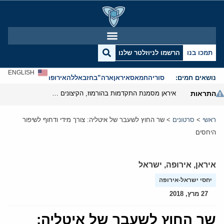
תמכו בנו
הרשמו לניוזלטר שלנו
ENGLISH
נושאים חמים:
סוריה
חמאס
איראן
ארה”ב
חזבאללה
אירופה
אנטישמיות
התראות
איראן מסמנת התקדמות בהורמוז, הקיצונים מנסים לבלום
ראשי
>
סרטונים
>
שר החוץ לשעבר של איטליה: צורך מידי ודחוף לשיפור
היחסים
איראן
,
אירופה
,
ישראל
יחסי ישראל-אירופה
27 מרץ, 2018
שר החוץ לשעבר של איטליה: