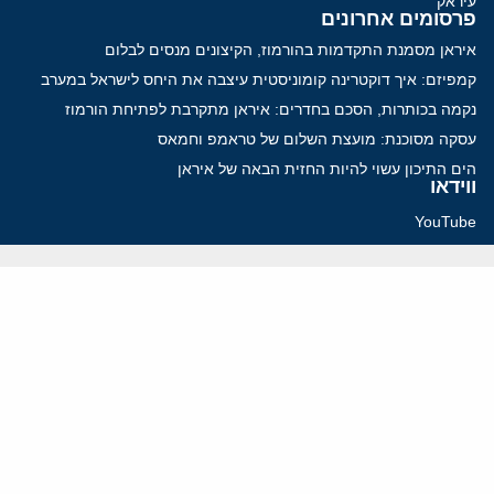
עיראק
פרסומים אחרונים
איראן מסמנת התקדמות בהורמוז, הקיצונים מנסים לבלום
קמפיזם: איך דוקטרינה קומוניסטית עיצבה את היחס לישראל במערב
נקמה בכותרות, הסכם בחדרים: איראן מתקרבת לפתיחת הורמוז
עסקה מסוכנת: מועצת השלום של טראמפ וחמאס
הים התיכון עשוי להיות החזית הבאה של איראן
ווידאו
YouTube
ארכיון שמע
הרצאות
המרכז הירושלמי לענייני חוץ וביטחון
בית מילקן רחוב תל חי 13, ירושלים 9210717
info@jcpa.org