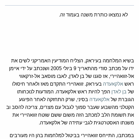
לא נמצאו כותרת משנה בעמוד זה.
בשיא המלחמה בעיראק, הצליח המודיעין האמריקני לשים את
ידו על מכתב סודי מהתאריך 9 ביולי 2005 ושנכתב על ידי איימן
אל-זוואהיירי, אז סגנו של בן לאדן, לאבו מוסאב אל-זרקאווי
ראש
אלקאעדה
בעיראק. זוואהיירי התקדם מאז ולאחר חיסולו
של
בן לאדן
הפך להיות ראש אלקאעדה
. המודעות לנוכחותו
הגוברת של
אלקאעדה
בסיני, שרק התחזקה לאחר הפיגוע
הקטלני מהשבוע שעבר סמוך לגבול עם מצרים, צריכה להסב וב
את תשומת הלב למכתב הזה משום ששם שוטח זוואהיירי את
משנתו האסטרטגית לגבי עתידה של אלקאעדה.
במכתבו, התייחס זוואהיירי בביטול למלחמות בהן היו מעורבים