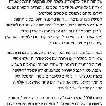
שלוחותיה של אלקאעדה. בשלהי יולי, הותקפה תחנת משטרה
מצרית באל-עריש על ידי כוח של כ-100 מורדים חמושים שנשאו
דגלים עליהם מתנוססים סמלים מוסלמים,
חמישה
מצרים
נרצחו. עוד קודם לכן, הותקפו בסיני תחנות
משטרה מצריות רבות, במקביל להתקפות על צינור הגז לישראל
ולירדן. פורסמה גם הצהרה על הקמתו של ארגון חדש,
"אלקאעדה בחצי האי סיני". אם כי מוקדם מכדי לשפוט האם אכן
קיים ארגון אמיתי מאחורי הצהרה זו.
כעת, פועלים ברחבי סיני מגוון ארגונים פלסטיניים מרצועת עזה,
שמזוהים, במידה זו או אחרת, עם אלקאעדה. היו אלא אנשי
"ועדות ההתנגדות העממית" שהרגו שמונה ישראלים בשבוע
שעבר, סמוך לגבול ישראל-מצרים. הארגון שנוסד לראשונה
בשנת 2000 על ידי פעילים לשעבר ב"ביטחון המסכל" של
מוחמד דחלאן, ניתק את קשריו עם פתח ואימץ אידיאולוגיה
הקרובה יותר לזו של אלקעדה.
בשנת 2006 ארע פילוג ב"ועדות ההתנגדות העממית", שהוביל
להיווצרותו של "צבא האסלם" הרואה בעצמו זרוע של אלקאעדה.