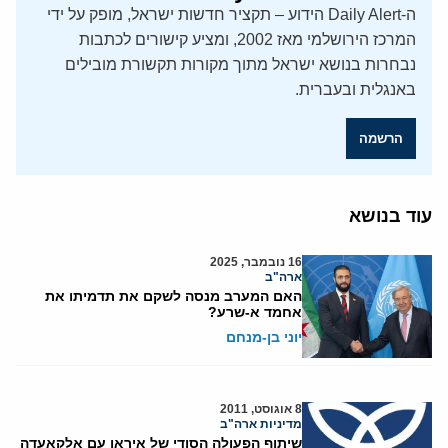
ה-Daily Alert הידוע – תקציר חדשות ישראל, מופק על ידי
המרכז הירושלמי מאז 2002, ומציע קישורים לכתבות
נבחרות בנושא ישראל מתוך מקורות תקשורת מובילים
באנגלית ובעברית.
הרשמה
עוד בנושא
16 נובמבר, 2025
ארה"ב
האם המערב מנסה לשקם את תדמיתו את
אחמד א-שרע?
יוני בן-מנחם
8 אוגוסט, 2011
מדיניות ארה"ב
שיתוף הפעולה הסודי של איראן עם אלקאעדה