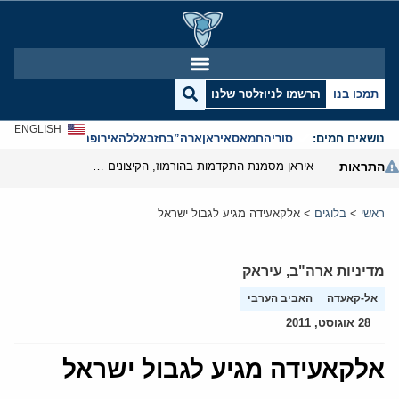
תמכו בנו
הרשמו לניוזלטר שלנו
ENGLISH
נושאים חמים:
סוריה
חמאס
איראן
ארה”ב
חזבאללה
אירופה
אנטישמיות
התראות
איראן מסמנת התקדמות בהורמוז, הקיצונים מנסים לבלום
ראשי
>
בלוגים
>
אלקאעידה מגיע לגבול ישראל
מדיניות ארה"ב
,
עיראק
אל-קאעדה
האביב הערבי
28 אוגוסט, 2011
אלקאעידה מגיע לגבול ישראל