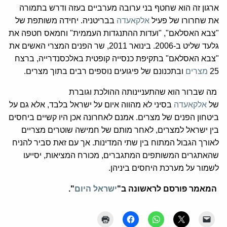
ארגון זה הוא שחטף בני ערובה מערביים בעזה ודרש בתמורה
את שחרורו של פעיל
אלקאעדה
בבריטניה. יחידה משותפת של
"צבא האסלאם", "ועדות ההתנגדות העממית" וחמאס חטפה את
גלעד שליט ב-2006. בינואר 2011, שר הפנים המצרי האשים את
"צבא האסלאם" בתקיפת כנסייה קופטית באלכסנדרייה, ברצח
25
מצרים
ובתכנונם של פיגועים נוספים רבים בתוך מצרים.
מה שברור הוא שהתעניינותה ההולכת וגוברת
של
אלקאעדה
בסיני לא מהווה איום על ישראל בלבד, אלא גם על
ביטחון הפנים של מצרים. אמנם לאחרונה אכן היו קשיים ביחסים
בין ישראל למצרים, לאחר מותם של חמישה שוטרים מצריים
לאורך הגבול המתוח בין שתי המדינות. אך עם זאת סביר להניח
שהאתגרים המשותפים המתגברים, מכורח המציאות, יסייעו
לשמור על מערכת היחסים ביניהן.
המאמר פורסם לראשונה ב"
ישראל היום
".