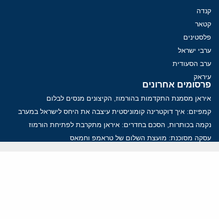
קנדה
קטאר
פלסטינים
ערבי ישראל
ערב הסעודית
עיראק
פרסומים אחרונים
איראן מסמנת התקדמות בהורמוז, הקיצונים מנסים לבלום
קמפיזם: איך דוקטרינה קומוניסטית עיצבה את היחס לישראל במערב
נקמה בכותרות, הסכם בחדרים: איראן מתקרבת לפתיחת הורמוז
עסקה מסוכנת: מועצת השלום של טראמפ וחמאס
הים התיכון עשוי להיות החזית הבאה של איראן
ווידאו
YouTube
ארכיון שמע
הרצאות