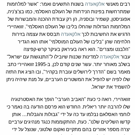
רבים מאנשי
אלקאעדה
בשנות התשעים ואמר: "אשר למלחמות
שמתרחשות בפינות הנידחות של העולם האסלמי, כמו בצ'צ'ניה,
אפגניסטן, קשמיר ובוסניה, הן רק עבודת ההכנה והמבשרות של
המלחמות הגדולות שהחלו בליבו של העולם האסלמי". זוואהיירי
הדגיש את החשיבות לכך
אלקאעדה
תבסס את עצמה בזירות
הלחימה שהן "בליבו של העולם המוסלמי" אותו הוא הגדיר
"הלבנט ומצרים". הוא ראה בעיראק בעיקר קרש-קפיצה
עבור
אלקאעדה
למדינות שכנות שיובילו ל"התנגשות עם ישראל"
בשלב מאוחר יותר. עשר שנים קודם לכן, ב-1995 זוואהיירי כתב
מאמר בשם "הדרך לירושלים עוברת בקהיר", ובו הציג את התזה
שלו לפיה יש להפיל את המשטרים הערביים, על מנת שיהיה ניתן
להשמיד את ישראל.
זוואהיירי, רואה כי כעת "האביב הערבי" הופך את האסטרטגיה
שלו להרבה יותר ריאלית. החודש הוא פרסם הודעה בה נאמר כי
לוחמי האסלאם נבלמו עד כה על ידי "גבולות והגבלות… אותן
קדשו השליטים שלנו". כעת, ההתקוממות כנגד מנהיגים ערביים
יצרה מספר אזורים בהם מתקיים ואקום שלטוני, שנוצל על ידי