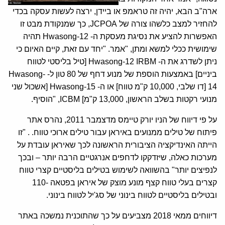
ארה"ב הבא, יהיה זה טראמפ או ביידן, ירצה לעשות עסקה בכדי
להחזיר למצב כלשהו צורה של JCPOA, כך שמנקודת מבט זו
האפשרות להציע את נסיגת מעסקת ה- Hwasong-12 תהיה
שימושית ככלי למשא ומתן, "אמר. "יחד עם זאת, קיים האיום כי
ניתן לשדרג את ה- Hwasong-12 IRBM [טיל בליסטי לטווח
ביניים] באמצעות הוספת של מנוע דחף של 80 טון ל- Hwasong-
14 [דו שלבי, 10,000 ק"מ טווח] או ה- Hwasong-15 [אשכול שני
מנועי רקטות בשלב הראשון, 13,000 ק"מ] ICBM, "הוסיף.
על פי דיווח של הניו יורק טיימס מדצמבר 2011, נהרס אתר
פיתוח של טילים ממנועים באיראן עבור טילים ארוכי טווח. . "זו
הייתה האינדיקציה הציבורית הראשונה לכך שאיראן עובדת על
מערכות כאלה, שיזדקקו לדחפים אנרגטיים הרבה יותר – ובכך
לנפיצים יותר" בהשוואה לשימוש בטילים בליסטיים קצרי טווח
קצרים בעלי טווח קצף מונע מוצק של איראן בפטאה -110
ובטילים בליסטיים לטווח בינוני של סג'יל לטווח בינוני.
דיווחים ממאי 2018 מצביעים על כך שהתוכנית נמשכה באתר