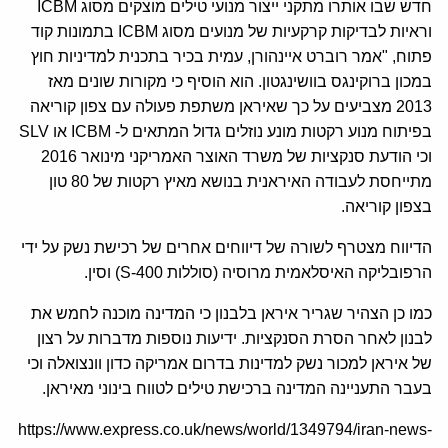
חדש שבו אותרו מתקני ייצור מנועי טילים מוצקים מסוג ICBM
וראיות לבדיקות קרקעיות של מנועים מסוג ICBM בתמונות קוד
פתוח, "אמר רוברט איינהורן, עמית בכיר בתכנית למדיניות חוץ
במכון ברוקינגס בוושינגטון. הוא הוסיף כי מקורות שונים מאז
2013 מצביעים על כך שאיראן משתפת פעולה עם צפון קוריאה
בפיתוח מנוע רקטות מונע נוזלים גדול המתאים ל- ICBM או SLV
וכי הודעת סנקציות של משרד האוצר האמריקני מינואר 2016
מתייחסת לעבודה האיראנית בנושא מאיץ רקטות של 80 טון
בצפון קוריאה.
הדיווח מצטרף לשורה של דיווחים אחרים של רכישת נשק על ידי
הרפובליקה האיסלאמית מרוסיה (סוללות S-400) וסין.
כמו כן הצהיר שגריר איראן בלבנון כי המדינה מוכנה לחמש את
לבנון לאחר הסרת הסנקציות. ידיעות נוספות מדברות על רצון
של איראן למכור נשק למדינות בדרום אמריקה כדון וונצואלה וכי
בעבר התעניינה המדינה ברכישת טילים לטווח בינוני מאיראן.
https://www.express.co.uk/news/world/1349794/iran-news-