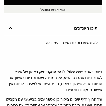
צבא איראן בתרגיל
תוכן העניינים
לא נמצאו כותרת משנה בעמוד זה.
דיווח באתר OilPrice.com על עסקת נשק ראשון של איראן
לאחר סיום אמברגו הנשק על המדינה שהוסר ביום ראשון. את
הדיווח הביא סיימון ווטינקס, סופר ועיתונאי לשעבר. לדיווח אין
אישור ממקורות נוספים.
שר החוץ זריף שסיים ביקור בן מספר ימים בבייג'ינג עם מקבילו
הסיני, וואנג יי, סיכם מהמידע שנמסר על עסקת רכישת רכיבים