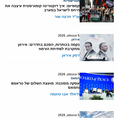
אנטישמיות
קמפיזם: איך דוקטרינה קומוניסטית עיצבה את
היחס לישראל במערב
עו"ד תרצה שור
5 אוגוסט, 2026
איראן
נקמה בכותרות, הסכם בחדרים: איראן
מתקרבת לפתיחת הורמוז
דסק איראן
5 אוגוסט, 2026
חמאס
עסקה מסוכנת: מועצת השלום של טראמפ
וחמאס
ח'אלד אבו טועמה
5 אוגוסט, 2026