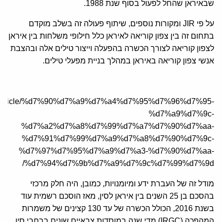
שבאיראן שהחל לפעול בסוף שנת 1988.
על פי JIR ומקורות נוספים, שיתוף פעולה זה בשלב מוקדם
בתחום זה בין צפון קוריאה לאיראן כלל חילופי משלחות בין איראן
לצפון קוריאה לצורך הכשרה בהפעלה וייצור טילים אלה ובהצבת
אנשי צפון קוריאה באיראן במהלך בניית מפעלי טילים.
a.org/article/%d7%90%d7%a9%d7%a4%d7%95%d7%96%d7%95-
%d7%a9%d7%9c-
%d7%a2%d7%a8%d7%99%d7%a7%d7%90%d7%aa-
%d7%91%d7%99%d7%a9%d7%a8%d7%90%d7%9c-
%d7%97%d7%95%d7%a9%d7%a3-%d7%90%d7%aa-
%d7%94%d7%9b%d7%a9%d7%9c%d7%99%d7%9d/
מודל זה של העברת ידע ומיומנויות, כמובן, היה חלק מרכזי
בהסכם בן 25 השנים בין איראן לסין, מאז הוסכם רשמית עוד
בשנת 2016, הכולל הכשרה של עד 130 קצינים של משמרות
המהפכה (IRGC) מדי שנה במוסדות צבאיים שונים ברחבי סין