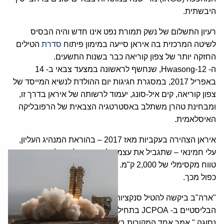
היבשתית.
רעיון התשלום של נשק תמורת נפט אינו חדש והיה הבסיס
לשיטה המרכזית בה איראן סייעה במימון פיתוח
סדרת
הטילים
החזקה יותר של צפון קוריאה כבר בשנות התשעים.
ה- Hwasong-12, שנחשף לראשונה במצעד צבאי ב- 14
באפריל 2017, במסגרת חגיגות יום ההולדת לנשיא המייסד של
צפון קוריאה, קים איל-סונג, יעמוד לרשותה של איראן בדרך זו,
ומבחינת טהרן משתלב באסטרטגיה הצבאית של הרפובליקה
האיסלאמית.
איראן הצהירה בעקביות מאז 2017 – בהוראת המנהיג העליון,
עלי חמינאי – שתגביל את עצמה לפיתוח טילים בליסטיים עם
טווח מקסימלי של 2,000 ק"מ. ברור כי ל- Hwasong-12 יש טווח
כפול מכך.
"ארה"ב ביקשה להטיל סנקציות ספציפיות על נושא הטילים
הבליסטיים ב- JCPOA בתחילת 2018, אך זה לא קרה, ולכן היא
נסוגה," אמר אחד המקורות באיראן. "איראן מאמינה שנשיא