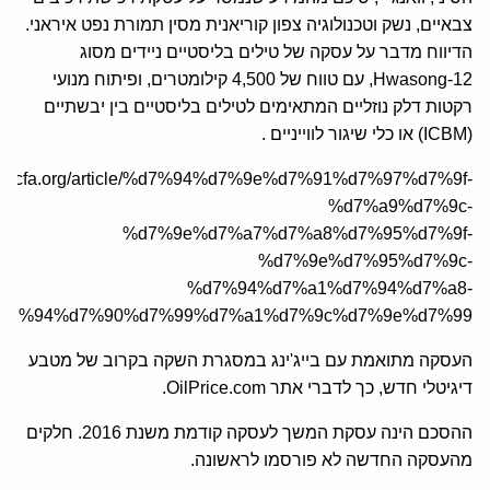
צבאיים, נשק וטכנולוגיה צפון קוריאנית מסין תמורת נפט איראני.
הדיווח מדבר על עסקה של טילים בליסטיים ניידים מסוג
Hwasong-12, עם טווח של 4,500 קילומטרים, ופיתוח מנועי
רקטות דלק נוזליים המתאימים לטילים בליסטיים בין יבשתיים
(ICBM) או כלי שיגור לווייניים .
/he.jcfa.org/article/%d7%94%d7%9e%d7%91%d7%97%d7%9f-
%d7%a9%d7%9c-
%d7%9e%d7%a7%d7%a8%d7%95%d7%9f-
%d7%9e%d7%95%d7%9c-
%d7%94%d7%a1%d7%94%d7%a8-
d7%94%d7%90%d7%99%d7%a1%d7%9c%d7%9e%d7%99/
העסקה מתואמת עם בייג'ינג במסגרת השקה בקרוב של מטבע
דיגיטלי חדש, כך לדברי אתר OilPrice.com.
ההסכם הינה עסקת המשך לעסקה קודמת משנת 2016. חלקים
מהעסקה החדשה לא פורסמו לראשונה.