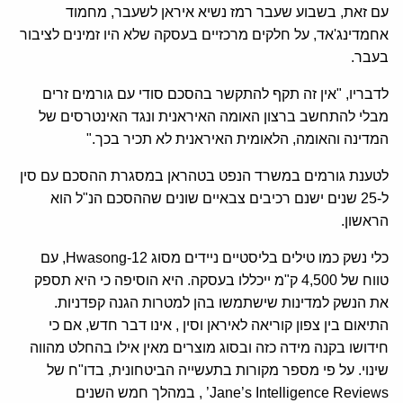
עם זאת, בשבוע שעבר רמז נשיא איראן לשעבר, מחמוד
אחמדינג'אד, על חלקים מרכזיים בעסקה שלא היו זמינים לציבור
בעבר.
לדבריו, "אין זה תקף להתקשר בהסכם סודי עם גורמים זרים
מבלי להתחשב ברצון האומה האיראנית ונגד האינטרסים של
המדינה והאומה, הלאומית האיראנית לא תכיר בכך."
לטענת גורמים במשרד הנפט בטהראן במסגרת ההסכם עם סין
ל-25 שנים ישנם רכיבים צבאיים שונים שההסכם הנ"ל הוא
הראשון.
כלי נשק כמו טילים בליסטיים ניידים מסוג Hwasong-12, עם
טווח של 4,500 ק"מ ייכללו בעסקה. היא הוסיפה כי היא תספק
את הנשק למדינות שישתמשו בהן למטרות הגנה קפדניות.
התיאום בין צפון קוריאה לאיראן וסין , אינו דבר חדש, אם כי
חידושו בקנה מידה כזה ובסוג מוצרים מאין אילו בהחלט מהווה
שינוי. על פי מספר מקורות בתעשייה הביטחונית, בדו"ח של
Jane’s Intelligence Reviews’ , במהלך חמש השנים