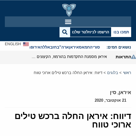
תמכו בנו
הרשמו לניוזלטר שלנו
ENGLISH
נושאים חמים:
סוריה
חמאס
איראן
ארה”ב
חזבאללה
אירופה
אנטישמיות
התראות
איראן מסמנת התקדמות בהורמוז, הקיצונים מנסים לבלום
ראשי
>
בלוגים
>
דיווח: איראן החלה ברכש טילים ארוכי טווח
איראן
,
סין
21 אוקטובר, 2020
דיווח: איראן החלה ברכש טילים
ארוכי טווח