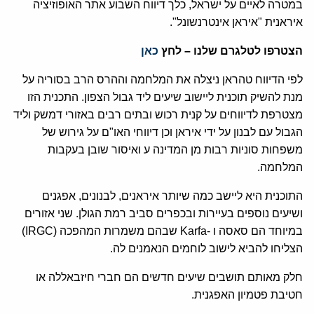
במטרה לאיים על ישראל, כלך דיווח השבוע אתר האופוזיציה
איראנית "איראן אינטרנשונל".
הצטרפו לטלגרם שלנו – לחץ
כאן
לפי הדיווח טהראן ניצלה את המלחמה וההרס הרב בסוריה על
מנת להשיק תוכנית ליישוב שיעים ליד גבול הצפון. התכנית הזו
מצטרפת לדיווחים על קנית רכוש ובתים רבים באזורי דמשק וליד
הגבול עם לבנון על ידי איראן וכן דיווחי האו"ם על גירוש של
משפחות סוניות רבות מן המדינה ע ואיסור שובן בעקבות
המלחמה.
התוכנית היא ליישב כמה שיותר איראנים, לבנונים, אפגנים
ושיעים נוספים בעיירות ובכפרים סביב רמת הגולן. שני אזורים
במיוחד הם סאסה ו -Karfa שבהם משמרות המהפכה (IRGC)
הצליחו להביא לישוב לוחמים הנאמנים לה.
חלק מאותם תושבים שיעים חדשים הם חברי חיזבאללה או
חטיבת פטמיון האפגנית.