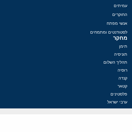
עמיתים
החוקרים
אנשי מפתח
לסטודנטים ומתמחים
מחקר
תימן
תוניסיה
תהליך השלום
רוסיה
קנדה
קטאר
פלסטינים
ערבי ישראל
ערב הסעודית
עיראק
פרסומים אחרונים
איראן מסמנת התקדמות בהורמוז, הקיצונים מנסים לבלום