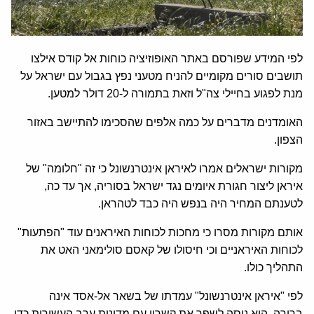
לפי המידע שפורסם באתר האופוזיציה כוחות אל קודס אילצו
תושבים סורים מקומיים להניח מטעני נפץ בגבול עם ישראל על
מנת לפגוע בחיילי צה"ל וזאת בתמורה ל-20 דולר למטען.
האומדנים מדברים על כמה אלפים שהסכימו להתיישב באזור
הצפון.
מקורות ישראלים אמרו לאיראן אינטרנשונל כי זה "חלומה" של
איראן ליצור חגורת איומים נגד ישראל בסוריה, אך עד כה,
לטענתם המחיר היה בנפש היה כבד לטהראן.
אותם מקורות מסרו כי מחכות לכוחות האיראנים עוד "הפתעות"
לכוחות האיראניים וכי חיסולו של קאסם סולימאני האט את
התהליך כולו.
לפי "איראן אינטרנשונל" עמדתו של בשאר אל-אסד אינה
ברורה. הוא ניסה לשפר את קשריו עם מדינות ערב העשירות כדי