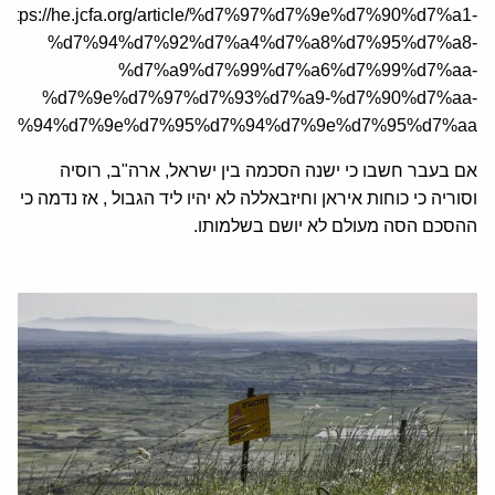
https://he.jcfa.org/article/%d7%97%d7%9e%d7%90%d7%a1-
%d7%94%d7%92%d7%a4%d7%a8%d7%95%d7%a8-
%d7%a9%d7%99%d7%a6%d7%99%d7%aa-
%d7%9e%d7%97%d7%93%d7%a9-%d7%90%d7%aa-
d7%94%d7%9e%d7%95%d7%94%d7%9e%d7%95%d7%aa/
אם בעבר חשבו כי ישנה הסכמה בין ישראל, ארה"ב, רוסיה
וסוריה כי כוחות איראן וחיזבאללה לא יהיו ליד הגבול , אז נדמה כי
ההסכם הסה מעולם לא יושם בשלמותו.