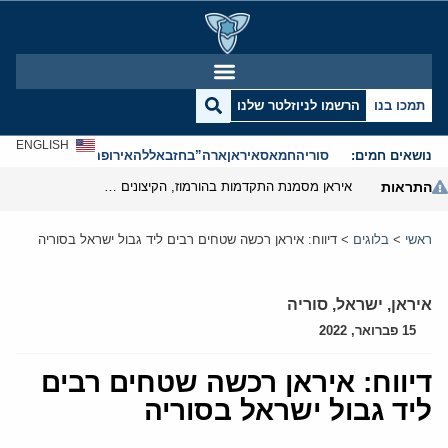
תמכו בנו
הרשמו לניוזלטר שלנו
ENGLISH
נושאים חמים:
סוריה
חמאס
איראן
ארה”ב
חזבאללה
אירופה
אנטישמיות
התראות
איראן מסמנת התקדמות בהורמוז, הקיצונים מנסים לבלום
ראשי
>
בלוגים
>
דיווח: איראן רכשה שטחים רבים ליד גבול ישראל בסוריה
איראן
,
ישראל
,
סוריה
15 פברואר, 2022
דיווח: איראן רכשה שטחים רבים
ליד גבול ישראל בסוריה