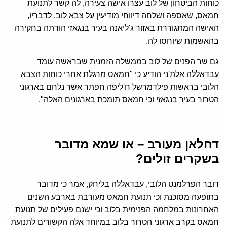
כוחות הביטחון של לוב עצרו אישה צעירה, לה קשר לתנועת
חמאס, שאספה ושלחה דיווחי מודיעין על צבא לוב. לדבריו,
האישה המתגוררת באזור ג'ליאנה בעיר בנגאזי הודתה בחקירה
בהאשמות שיוחסו לה.
גם שר הפנים של לוב בממשלה הזמנית שבראשה עומד
עבדאללה אלת'ני הודיע כי "חמאס מרגלת אחרי כוחות הצבא
הלובי בראשות פילדמרשל ח'ליפה חפתר אשר נלחם בארגוני
הטרור בעיר בנגאזי וכי חמאס תומכת בארגונים האלה".
דחלאן מעורב – או שמא מדובר
בשקרים זולים?
דובר הפרלמנט הלובי, עבדאללה בליחק, אמר כי מדובר
בתופעה מסוכנת וכי תנועת חמאס מעורבת בארבע השנים
האחרונות במלחמה הפנימית בלוב וכי ישנם פעילים של תנועת
חמאס בקרב ארגוני הטרור בלוב במיוחד אלה הקשורים לתנועת