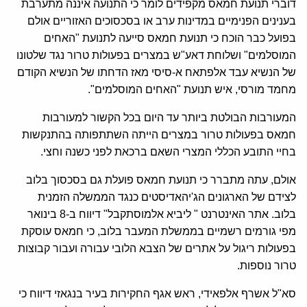
דוברי תנועת חמאס מקפידים לומר כי התנועה איננה מתערבת
בענינים הפנימיים במדינות ערב או בסכסוכים האזוריים אולם
בפועל כבר הוכח כי תנועת חמאס סייעה לתנועת "האחים
המוסלמים" ושלוחת דאע"ש במצרים בפעולות טרור נגד שלטונו
של הנשיא עבד אלפתאח א-סיסי מאז הדחתו של הנשיא הקודם
מחמד מורסי, איש תנועת "האחים המוסלמים".
המעורבות הבולטת ביותר עד היום בכל הקשור למעורבות
חמאס בפעולות טרור במצרים הייתה השתתפותה בהתנקשות
בחיי התובע הכללי המצרי השאם ברכאת לפני כשנה וחצי.
אולם, עתה מתברר כי תנועת חמאס פועלת גם בסכסוך בלוב
לצידם של הארגונים הג'יהאדיסטים כנגד הממשלה הזמנית
בלוב. אתר האינטרנט " ליביא אלמוסתקבל" דיווח ב-8 בינואר
מפי גורמים רשמיים בממשלת המעבר בלוב, כי חמאס עוסקת
בפעולות ריגול על אתרים של הצבא הלובי עבורה ועבור קבוצות
טרור נוספות.
סא"ל אשרף אלפאידי, ראש אגף החקירות בעיר בנגאזי דיווח כי