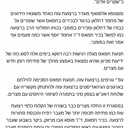
כ"שקרים זולים".
מוצטפא אלסוואף מוגדר ברצועת עזה כאחד משונאיו הידועים
של מחמד דחלאן בניגוד לבכירים בחמאס אשר שומרים על
כבודו של דחלאן ומכירים בפומבי בכוחו הפוליטי הרב ברצועה
כמו למשל בכיר חמאס ד"ר אחמד יוסף אשר כמה פעמים אף
אמר זאת בפומבי.
תנועת חמאס מגלה רגישות רבה דווקא בימים אלה לסוג כזה של
ידיעות מכיוון שהיא נמצאת באמצע מהלך של פתיחת רומן חדש
עם מצרים.
עפ"י גורמים ברצועת עזה, תנועת חמאס הסכימה להילחם
בארגונים הגיהאדיסטים ברצועת עזה ולהתנתק מקשריה עם
שלוחת דאע"ש בצפון סיני בתמורה לשיפור היחסים עם מצרים.
במסגרת זו החלה מצרים כבר בשורה של הקלות כלפי רצועת
עזה כמו פתיחה תכופה יותר של מעבר רפיח והכנסת סחורות
לרצועה. בכיר חמאס, ד"ר מוסא אבו מרזוק, ביקר בשבוע שעבר
בקהיר ונפגש עם ראשי המודיעין המצרי ודן עימם בהפיכת מעבר