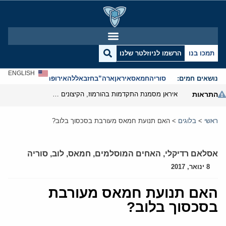
תמכו בנו
הרשמו לניוזלטר שלנו
ENGLISH
נושאים חמים:
סוריה
חמאס
איראן
ארה”ב
חזבאללה
אירופה
אנטישמיות
התראות
איראן מסמנת התקדמות בהורמוז, הקיצונים מנסים לבלום
ראשי
>
בלוגים
>
האם תנועת חמאס מעורבת בסכסוך בלוב?
אסלאם רדיקלי
,
האחים המוסלמים
,
חמאס
,
לוב
,
סוריה
8 ינואר, 2017
האם תנועת חמאס מעורבת
בסכסוך בלוב?