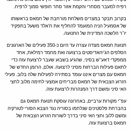
רפיח למעבר מסחרי והקמת אזור סחר חופשי סמוך לרפיח.
בקרוב תבקר במצרים משלחת מורחבת של חמאס בראשותו
של אסמעיל הניה המועמד להחליף את ח'אלד משעל בתפקיד
יו"ר הלשכה המדינית של התנועה.
תנועת חמאס מצדה עצרה עד היום כ-350 פעילים של הארגונים
הסלפים הג'יהאדיסטים ברצועה ואת מחמד רמילאת, אחד
ממפקדי דאע"ש בסיני, שהגיע בשבוע שעבר לרצועת עזה כדי
לתאם פעילות הברחות מסיני לרצועה. אולם, הרומן החדש של
חמאס עם מצרים איננו עומד בסתירה לפעילות שלה בלוב. פעילי
הזרוע הצבאית של חמאס מבריחים אמצעי לחימה מלוב לחצי
האי סיני ומשם דרך המנהרות לרצועת עזה.
עפ"י מקורות ערביים, באחרונה עוסקת תנועת חמאס גם
בהברחת פלסטינים שנלחמו בסוריה נגד הצבא הסורי לטורקיה
ומשם ללוב וחצי האי סיני בדרך לשורות הזרוע הצבאית של
חמאס ברצועת עזה.