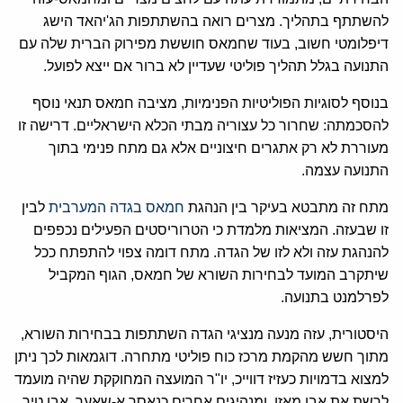
להשתתף בתהליך. מצרים רואה בהשתתפות הג'יהאד הישג
דיפלומטי חשוב, בעוד שחמאס חוששת מפירוק הברית שלה עם
התנועה בגלל תהליך פוליטי שעדיין לא ברור אם ייצא לפועל.
בנוסף לסוגיות הפוליטיות הפנימיות, מציבה חמאס תנאי נוסף
להסכמתה: שחרור כל עצוריה מבתי הכלא הישראליים. דרישה זו
מעוררת לא רק אתגרים חיצוניים אלא גם מתח פנימי בתוך
התנועה עצמה.
מתח זה מתבטא בעיקר בין הנהגת
חמאס בגדה המערבית
לבין
זו שבעזה. המציאות מלמדת כי הטרוריסטים הפעילים נכפפים
להנהגת עזה ולא לזו של הגדה. מתח דומה צפוי להתפתח ככל
שיתקרב המועד לבחירות השורא של חמאס, הגוף המקביל
לפרלמנט בתנועה.
היסטורית, עזה מנעה מנציגי הגדה השתתפות בבחירות השורא,
מתוך חשש מהקמת מרכז כוח פוליטי מתחרה. דוגמאות לכך ניתן
למצוא בדמויות כעזיז דווייכ, יו"ר המועצה המחוקקת שהיה מועמד
לרשת את אבו מאזן, ומנהיגים אחרים כנאסר א-שאער, אבו טיר