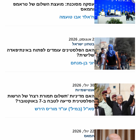
עסקה מסוכנת: מועצת השלום של טראמפ
וחמאס
ח'אלד אבו טועמה
2 אוגוסט, 2026
בטחון ישראל
האם הפלסטינים עומדים לפתוח באינתיפאדה
שלישית?
יוני בן-מנחם
30 יולי, 2026
אנטישמיות
האם מדיניות 'תשלום תמורת רצח' של הרשות
הפלסטינית סייעה לטבח ב-7 באוקטובר?
סא"ל (במיל') עו"ד מוריס הירש
22 יולי, 2026
חמאס