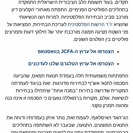
תקדים. בעוד תשומת הלב הציבורית הישראלית התמקדה
בתהליכים הפוליטיים הפנימיים, התפתח מאחורי הקלעים דיון
מורכב סביב הבחירות הפלסטיניות. למרות הצו הנשיאותי
שהוציא
יו"ר הרשות הפלסטינית
לעריכת הבחירות, המציאות על
פני השטח מציגה תמונה מורכבת יותר של חילוקי דעות ותמרונים
פוליטיים בין הפלגים השונים.
הצטרפו אל ערוץ ה-JCFA בוואסטאפ
הצטרפו אל ערוץ הטלגרם שלנו לעדכונים
התפתחות משמעותית חלה בעמדת תנועת חמאס, שהביעה
הסכמה לתנאי אש"ף לבחירות מדורגות. זאת בניגוד לעמדתה
המקורית שדרשה בחירות "במכה אחת" שיתחילו בבחירות
לנשיאות. אולם, מקורות ברמאללה טוענים כי הסכמה זו אינה כנה
ומהווה תמרון טקטי.
הג'יהאד האיסלאמי, לעומת זאת, נותר איתן בעמדותיו ודוחה את
התנאים המוצעים. התנועה, שבעבר לא השתתפה בתהליכים
הבחירתיים, מתמודדת עתה עם לחצים מצריים ומחמאס-עזה