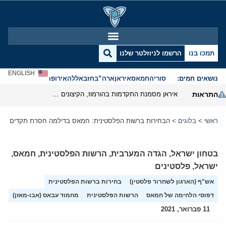
תמכו בנו
הרשמו לניוזלטר שלנו
ENGLISH
נושאים חמים:
סוריה
חמאס
איראן
ארה”ב
חזבאללה
אירופה
אנטישמיות
התראות
איראן מסמנת התקדמות בהורמוז, הקיצונים מנסים לבלום
ראשי
>
בלוגים
>
הבחירות ברשות הפלסטינית: חמאס בדילמה חסרת תקדים
בטחון ישראל
,
הגדה המערבית
,
הרשות הפלסטינית
,
חמאס
,
ישראל
,
פלסטינים
אש"ף (הארגון לשחרור פלסטין)
בחירות ברשות הפלסטינית
דפוסי הלחימה של חמאס
הרשות הפלסטינית
מחמוד עבאס (אבו-מאזן)
11 פברואר, 2021