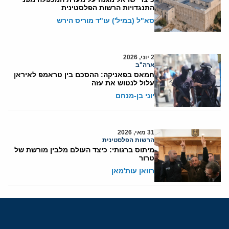
התנגדויות הרשות הפלסטינית
סא"ל (במיל') עו"ד מוריס הירש
2 יוני, 2026
ארה"ב
חמאס בפאניקה: ההסכם בין טראמפ לאיראן
עלול לנטוש את עזה
יוני בן-מנחם
31 מאי, 2026
הרשות הפלסטינית
מיתוס ברגותי: כיצד העולם מלבין מורשת של
טרור
רוואן עות'מאן