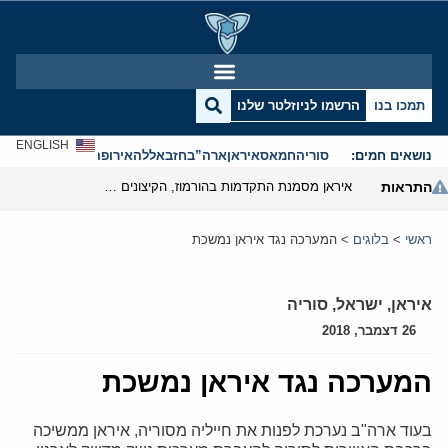
תמכו בנו
הרשמו לניוזלטר שלנו
ENGLISH
נושאים חמים:
סוריה
חמאס
איראן
ארה”ב
חזבאללה
אירופה
אנטישמיות
התראות
איראן מסמנת התקדמות בהורמוז, הקיצונים מנסים לבלום
ראשי
>
בלוגים
>
המערכה נגד איראן נמשכת
איראן
,
ישראל
,
סוריה
26 דצמבר, 2018
המערכה נגד איראן נמשכת
בעוד ארה"ב נערכת לפנות את חייליה מסוריה, איראן ממשיכה