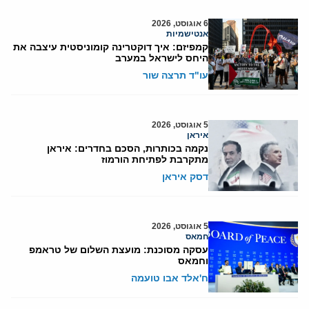
6 אוגוסט, 2026
אנטישמיות
קמפיזם: איך דוקטרינה קומוניסטית עיצבה את
היחס לישראל במערב
עו"ד תרצה שור
5 אוגוסט, 2026
איראן
נקמה בכותרות, הסכם בחדרים: איראן
מתקרבת לפתיחת הורמוז
דסק איראן
5 אוגוסט, 2026
חמאס
עסקה מסוכנת: מועצת השלום של טראמפ
וחמאס
ח'אלד אבו טועמה