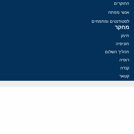
החוקרים
אנשי מפתח
לסטודנטים ומתמחים
מחקר
תימן
תוניסיה
תהליך השלום
רוסיה
קנדה
קטאר
פלסטינים
ערבי ישראל
ערב הסעודית
עיראק
פרסומים אחרונים
איראן מסמנת התקדמות בהורמוז, הקיצונים מנסים לבלום
קמפיזם: איך דוקטרינה קומוניסטית עיצבה את היחס לישראל במערב