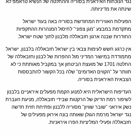
נגד הנוכחות האיראנית בסוריה וההחלטה של הנשיא טראמפ לא
שינתה את מדיניותה.
הפעילות האווירית המחודשת בסוריה באה בעוד ישראל
מתקדמת במבצע "מגן צפוני" לחיסול המנהרות ההתקפיות
החודרות שבנה ארגון חזבאללה מלבנון לתוך שטח ישראל.
אין כרגע חשש לעימות צבאי בין ישראל חזבאללה בלבנון. ישראל
מתמודדת במישור המדיני מול ההפרות של לבנון וחזבאללה של
החלטה 1701 של מועצת הביטחון אך במקביל מאותתת כי לא
תוותר על "הקווים האדומים" שלה בכל הקשור להתבססות
הצבאית האיראנית בסוריה.
העדיפות הישראלית היא למנוע הקמת מפעלים איראניים בלבנון
לשיפור רמת הדיוק של הרקטות שבידי חזבאללה, מניעת העברת
נשק איראני "שובר שוויון" מסוריה ללבנון ופתיחת חזית חדשה
נגד ישראל מרמת הגולן שאותה בונה איראן מפעילים של
חזבאללה ופעילי המליציות הפרו איראניות.