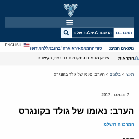
תמכו בנו
הרשמו לניוזלטר שלנו
ENGLISH
נושאים חמים:
סוריה
חמאס
איראן
ארה”ב
חזבאללה
אירופה
אנטישמיות
התראות
איראן מסמנת התקדמות בהורמוז, הקיצונים מנסים לבלום
ראשי
>
בלוגים
>
הערב: נאומו של גולד בקונגרס
7 נובמבר, 2017
הערב: נאומו של גולד בקונגרס
המרכז הירושלמי