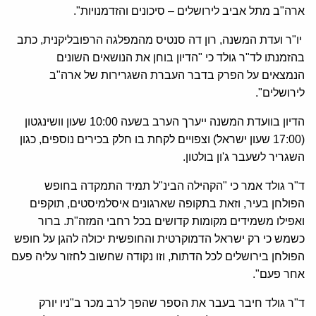
ארה"ב מתל אביב לירושלים – סיכונים והזדמנויות".
יו"ר ועדת המשנה, רון דה סנטיס מהמפלגה הרפובליקנית, כתב
בהזמנתו לד"ר גולד כי "הדיון בוחן את הנושאים השונים
הנמצאים על הפרק בדבר העברת השגרירות של ארה"ב
לירושלים".
הדיון בוועדת המשנה ייערך הערב בשעה 10:00 שעון וושינגטון
(17:00 שעון ישראל) וצפויים לקחת בו חלק בכירים נוספים, כגון
השגריר לשעבר ג'ון בולטון.
ד"ר גולד אמר כי "הקהילה הבינ"ל תמיד התמקדה בחופש
הפולחן בעיר, וזאת בתקופה שארגונים איסלמיסטים, תוקפים
ואפילו משמידים מקומות קדושים בכל רחבי המזה"ת. ברור
כשמש כי רק ישראל הדמוקרטית והחופשית יכולה להגן על חופש
הפולחן בירושלים לכל הדתות, וזו נקודה שחשוב לחזור עליה פעם
אחר פעם".
ד"ר גולד חיבר בעבר את הספר שהפך לרב מכר ב"ניו יורק