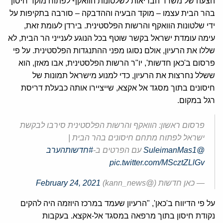
הצעה של משרד הבריאות לשלטונות הוואקף לפתוח מוקד חיסון
בהר הבית עצמו – מוקד הבעיה וההדבקה – סורבה בתקיפות על
ידי שלטונות הוואקף והרשות הפלסטינית. בירדן לעומת זאת,
עימה עומדת ישראל בקשר שוטף בכל הנוגע לענייני הר הבית, לא
שללו את הרעיון, אולם נסוגו מפני ההתנגדות הפלסטינית. על פי
פרסום ב'כאן חדשות', יו"ר הרשות הפלסטינית, אבו מאזן, הוא
ששלל נחרצות את הרעיון, כדי למנוע מישראל תמונות של
חיסונים בתוך מסגד אל אקצא, שייציירו אותה כבעלת דריסת
רגל במקום.
פרסום ראשון: הוואקף והרשות הפלסטינית סירבו לבקשת
ישראל לפתוח מתחם חיסונים בהר הבית |
@SuleimanMas1
עם הפרטים ב-
#חדשותהערב
pic.twitter.com/MScztZLlGv
— כאן חדשות (@kann_news)
February 24, 2021
על פי הדיווח ב'כאן', "הרעיון שעמד במרכז היוזמה היה להקים
נקודת חיסון בתוך מרפאה במסגד אל-אקצא. בעקבות