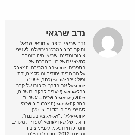
נדב שרגאי
נדב שרגאי, סופר, עיתונאי ישראלי
וחוקר בכיר במרכז הירושלמי לענייני
ציבור ומדינה. שרגאי הינו מומחה
לנושאי ירושלים, ומחברם של
הספרים: <em>הר המריבה: המאבק
על הר הבית, יהודים ומוסלמים, דת
ופוליטיקה</em> (כתר, 1995);
<em>על אם הדרך: סיפורו של קבר
רחל</em> (שערים לחקר ירושלים,
2005), <em>ירושלים – אשליית
החלוקה</em> (המרכז הירושלמי
לענייני ציבור ומדינה, 2015);
<em>עלילת "אל-אקצא בסכנה":
דיוקנו של שקר</em> (ספריית מעריב
והמרכז הירושלמי לענייני ציבור
ומדינה, 2012), הכותל הנעלם