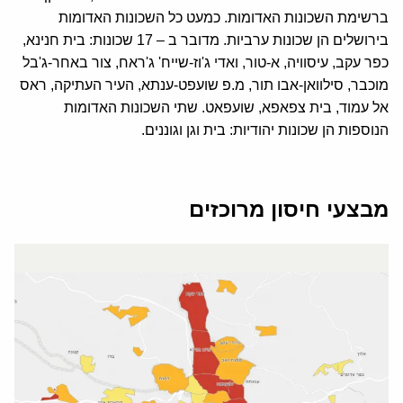
ברשימת השכונות האדומות. כמעט כל השכונות האדומות
בירושלים הן שכונות ערביות. מדובר ב – 17 שכונות: בית חנינא,
כפר עקב, עיסוויה, א-טור, ואדי ג'וז-שייח' ג'ראח, צור באחר-ג'בל
מוכבר, סילוואן-אבו תור, מ.פ שועפט-ענתא, העיר העתיקה, ראס
אל עמוד, בית צפאפא, שועפאט. שתי השכונות האדומות
הנוספות הן שכונות יהודיות: בית וגן וגוננים.
מבצעי חיסון מרוכזים
גם שיעור המתחסנים בקרב האוכלוסיה הערבית, עדיין נמוך
יחסית, בהשוואה לאוכלוסיה היהודית, אם כי הוא עלה בשבועיים
האחרונים, כתוצאה מפעילות הסברה אינטנסיבית של עיריית
ירושלים, פיקוד העורף, וגורמי בריאות ודת במזרח ירושלים.
לפני נתונים ממחצית פברואר של המנהלים הקהילתיים – בעוד
שבשכונות יהודיות כקרית מנחם, חומת שמואל, בית הכרם,