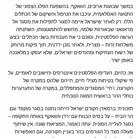
במשך שבועות ארוכים, הוואקף, בהשפעת הפלג הצפוני של
התנועה האסלאמית, עיכבו את הטיפול והשיקום של הכתלים
הללו. רק לאחר שישראל איימה לסגור לתפילות את מסגד אל
מראוואני שבאורוות שלמה, מחשש להתמוטטותו, השתנתה
הגישה הפלסטינית, וסוכם כי את העבודות בשני הכתלים יבצעו
משלחות זרות – מצרית, ולאחר מכן ירדנית, תוך פיקוח מרוחק
של רשות העתיקות ומהנדסים ישראלים, שלא יעסקו במלאככה
באופן ישיר.
אז, כהיום, העדיפו הפלסטינים אינטרסים וחישובים לאומיים, על
פי שיקולי בטיחות מצילי חיים, חייהם שלהם במקרה של
הקורונה, ו'חיי' המסגדים והמתפללים, במקרה של התערערות
כותלי ההר בראשית המאה הנוכחית.
תזכורת: ברמאדן הקודם ישראל הייתה נתונה בסגר מוקפד וגם
הר הבית – על בסיס הבנות עם ירדן והוואקף באותה התקופה –
נסגר לעלייה המונית. עתה כאמור, המציאות שונה. אין שיתוף
פעולה מצד כל הגורמים בהר בעניין הקורונה, וגם האפשרות