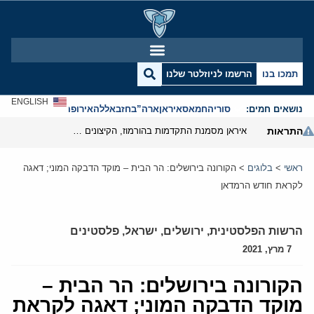
תמכו בנו
הרשמו לניוזלטר שלנו
ENGLISH
נושאים חמים:
סוריה
חמאס
איראן
ארה”ב
חזבאללה
אירופה
אנטישמיות
התראות
איראן מסמנת התקדמות בהורמוז, הקיצונים מנסים לבלום
ראשי
>
בלוגים
>
הקורונה בירושלים: הר הבית – מוקד הדבקה המוני; דאגה
לקראת חודש הרמדאן
הרשות הפלסטינית
,
ירושלים
,
ישראל
,
פלסטינים
7 מרץ, 2021
הקורונה בירושלים: הר הבית –
מוקד הדבקה המוני; דאגה לקראת