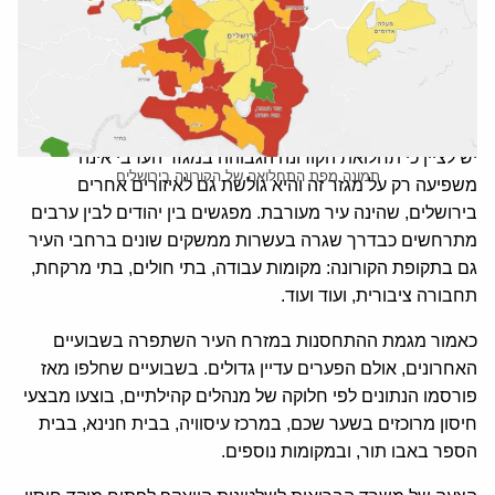
גוננים, בקעה, קרית יובל, גילה או פסגת זאב התחסנו למעלה
מ-60% בחיסון הראשון, הרי שבאותו מועד , בשכונות ערביות
כא-טור, צור באכר, אבו תור וכן בשכונות הירושלמיות שמעבר
לגדר במרחבי כפר עקב ומחנה הפליטים שועפט התחסנו בין 12
ל- 17 אחוזים בלבד בחיסון הראשון.
יש לציין כי תחלואת הקורונה הגבוהה במגזר הערבי אינה
תמונה מפת התחלואה של הקורונה בירושלים
משפיעה רק על מגזר זה והיא גולשת גם לאיזורים אחרים
בירושלים, שהינה עיר מעורבת. מפגשים בין יהודים לבין ערבים
מתרחשים כבדרך שגרה בעשרות ממשקים שונים ברחבי העיר
גם בתקופת הקורונה: מקומות עבודה, בתי חולים, בתי מרקחת,
תחבורה ציבורית, ועוד ועוד.
כאמור מגמת ההתחסנות במזרח העיר השתפרה בשבועיים
האחרונים, אולם הפערים עדיין גדולים. בשבועיים שחלפו מאז
פורסמו הנתונים לפי חלוקה של מנהלים קהילתיים, בוצעו מבצעי
חיסון מרוכזים בשער שכם, במרכז עיסוויה, בבית חנינא, בבית
הספר באבו תור, ובמקומות נוספים.