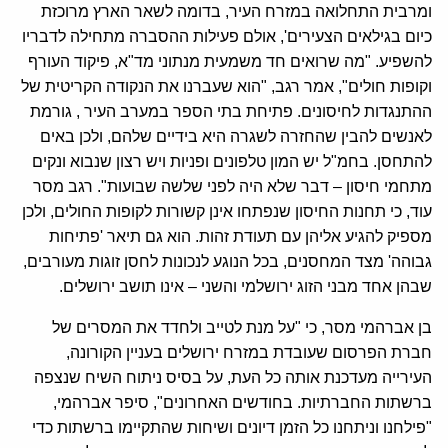
ומרבית התחלואה במזרח העיר, בדומה לשאר הארץ מרוכזת
כיום בגילאים הצעירים', אולם פעילות ההסברה מתחילה לדבריו
להשפיע. "מה שרואים חד משמעית מנתוני מד"א, פיקוד העורף
וקופות חולים", אמר רגב, "הוא שעברנו את הנקודה הקריטית של
ההתנגדות לחיסונים. פתיחת בתי הספר במערב העיר , גורמת
לאנשים להבין שהחזרה לשגרה היא בידיים שלהם, ולכן באים
להתחסן. בחמ"ל יש המון טלפונים ופניות ויש רצון שנבוא ונקים
מתחמי חיסון – דבר שלא היה לפני שלשה שבועות". רגב מסר
עוד, כי תחנות החיסון שנפתחו אינן קשורות לקופות החולים, ולכן
מספיק להגיע אליהן עם תעודת זהות. הוא גם תיאר 'פתיחות
גבוהה' מצד המחסנים, בכל הנוגע לנכונות לחסן זוגות מעורבים,
שבהן אחד מבני הזוג ירושלמי והשני – אינו תושב ירושלים.
בן אברהמי מסר, כי "על מנת לטייב ולחדד את המסרים של
חברת הפרסום שעובדת במזרח ירושלים בעניין הקורונה,
העירייה מעדכנת אותה כל העת, על בסיס ניתוח השיח שנצפה
ברשתות החברתיות. בחודשים האחרונים", סיפר אברהמי,
"פילחנו וניתחנו כל הזמן דיונים ושיחות שהתקיימו ברשתות כדי