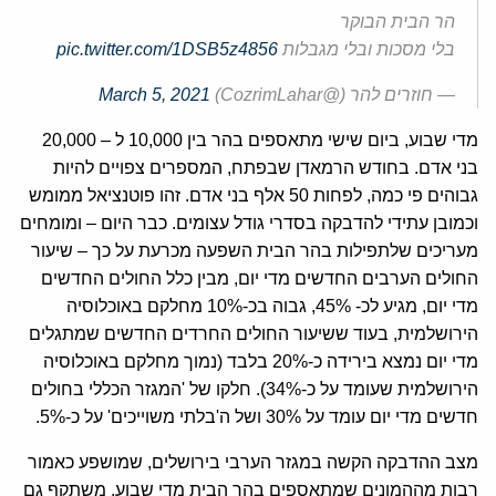
הר הבית הבוקר
בלי מסכות ובלי מגבלות
pic.twitter.com/1DSB5z4856
— חוזרים להר (@CozrimLahar)
March 5, 2021
מדי שבוע, ביום שישי מתאספים בהר בין 10,000 ל – 20,000
בני אדם. בחודש הרמאדן שבפתח, המספרים צפויים להיות
גבוהים פי כמה, לפחות 50 אלף בני אדם. זהו פוטנציאל ממומש
וכמובן עתידי להדבקה בסדרי גודל עצומים. כבר היום – ומומחים
מעריכים שלתפילות בהר הבית השפעה מכרעת על כך – שיעור
החולים הערבים החדשים מדי יום, מבין כלל החולים החדשים
מדי יום, מגיע לכ- 45%, גבוה בכ-10% מחלקם באוכלוסיה
הירושלמית, בעוד ששיעור החולים החרדים החדשים שמתגלים
מדי יום נמצא בירידה כ-20% בלבד (נמוך מחלקם באוכלוסיה
הירושלמית שעומד על כ-34%). חלקו של 'המגזר הכללי בחולים
חדשים מדי יום עומד על 30% ושל ה'בלתי משוייכים' על כ-5%.
מצב ההדבקה הקשה במגזר הערבי בירושלים, שמושפע כאמור
רבות מההמונים שמתאספים בהר הבית מדי שבוע, משתקף גם