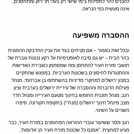
להכניס להר לתפילות בימי שישי רק בעלי תו ירוק ומתחסנים,
אינה מעשית כפי הנראה.
ההסברה משפיעה
ובכל זאת כאמור – אם מניחים בצד את עניין ההדבקה ההמונית
בהר הבית – יש גם סיבה לאופטימיות על רקע נכונות גוברת של
תושבי מזרח העיר להתחסן ומה שמסתמן כשבירת האדישות
וההתנגדות לחיסונים בשכונות הערביות. במפגש שהתקיים
במכון ירושלים למחקרי מדיניות בהשתתפו בן אברהמי, מנהל
פעילות הדוברות וההסברה של עיריית ירושלים בערבית וציון
רגב, מנהל תוכנית החומש בחינוך מטעם העירייה ומנהל חדר
מצב מינהל חינוך ירושלים (מנח"י) בתקופת הקורונה, סיפרו
השניים על השינוי.
רגב מסר ששיעור עובדי ההוראה המחוסנים במזרח העיר, כבר
מגיע למחצית. "אמנם כל שכונות מזרח העיר הן 'אדומות',