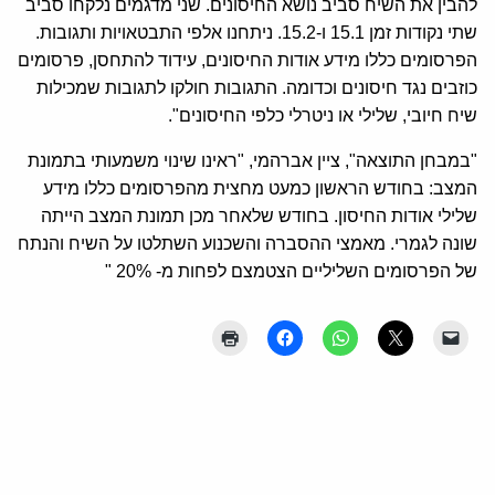
להבין את השיח סביב נושא החיסונים. שני מדגמים נלקחו סביב
שתי נקודות זמן 15.1 ו-15.2. ניתחנו אלפי התבטאויות ותגובות.
הפרסומים כללו מידע אודות החיסונים, עידוד להתחסן, פרסומים
כוזבים נגד חיסונים וכדומה. התגובות חולקו לתגובות שמכילות
שיח חיובי, שלילי או ניטרלי כלפי החיסונים".
"במבחן התוצאה", ציין אברהמי, "ראינו שינוי משמעותי בתמונת
המצב: בחודש הראשון כמעט מחצית מהפרסומים כללו מידע
שלילי אודות החיסון. בחודש שלאחר מכן תמונת המצב הייתה
שונה לגמרי. מאמצי ההסברה והשכנוע השתלטו על השיח והנתח
של הפרסומים השליליים הצטמצם לפחות מ- 20% "