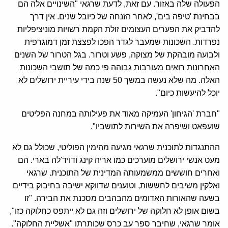
הפעולה שלה באזור. עם זאת, לדעת שרגאי "השינויים אלה הם
בבחינת 'טיפה בים', לאחר הזנחה של כיובל שנים. אין דרך
להדביק את הפערים העצומים זולת הקמת רשויות מוניציפליות
נפרדות. השכונות שמעבר לגדר הפכו לפצצת זמן דמוגרפית
ולבועה מובהקת של מצוקה, פשע וטרור. בגל הטרור של השנים
האחרונות רואים מעורבות גבוהה פי כמה של תושבי השכונות
האלה. מה שלא נעשה במשך 50 שנה בידי עיריית ירושלים לא
יוכל להיעשות כיום".
"חברת 'הגיחון' העמיקה מאוד את פעילותה במחנה הפליטים
שועפאט ושיפרה את השירות לתושביו".
ההתנגדות לתוכנית שרגאי מגיעה מהימין הפוליטי, שכולל גם לא
מעט אנשי ירושלים מוערכים כמו אריה קינג ודויד'לה בארי. הם
ואחרים חוששים ממשמעותה המדינית של התוכנית. שרגאי
ואלקין משיבים לחששות, וטוענים שדווקא ישיבה בחיבוק בידיים
בשעה שהאורות האדומים מהבהבים מסכנת את הבירה. "זו
בשום אופן לא חלוקה של ירושלים וזה גם לא ייתפס כחלוקה כזו",
אומר שרגאי, שחיבר ספר עב כרס שכותרתו "אשליית החלוקה".