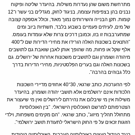
מתרחשת משום שהן נעדרות משילות. בהיעדר שליטה ופיקוח
נבנים בהן בצפיפות עצומה, בניגוד לחוק, מגדלים בני עשר ו־12
קומות. תקן הבנייה והשירותים נמוך מאוד, וכולל אספקה קצובה
של מים, לעיתים פעמיים בשבוע בלבד, תשתיות ביוב ומים
שמתערבבות זו בזו, וכמובן דרכים צרות שלא עומדות בעומס.
"התנאים בשכונות האלה הורידו את מחירי הדירות שם ל־400
אלף שקל או פחות, מה שהופך אותן לאבן שואבת גם לתושבים
מיהודה ושומרון וגם לתושבים משכונות אחרות של ירושלים. גם
בשכונות האלה וגם בערים הפלסטיניות, מחירי הדירות בדרך
כלל גבוהים בהרבה".
לפי ההערכות, כותב שרגאי, 30־40 אחוזים מדיירי השכונות
הלכודות אינם ירושלמים אלא תושבי יהודה ושומרון. בהיעדר
משילות אין מי שיבלום את נהירתם לירושלים ואין מי שיעצור את
הצטרפותם למרשם האוכלוסין הישראלי. "בין האוכלוסיות
מתחולל תהליך מיזוג", כותב שרגאי. "הם מקימים משפחות, וילדי
הזוגות זכאים על פי החוק הישראלי לתעודת תושב ירושלמי".
כנגד הגידול העצום באוכלוסייה הערבית, האוכלוסייה היהודית