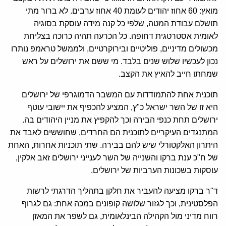
מואץ: 60 אחוז יהודים לעומת 40 אחוז ערבים. לא ברור מתי
תושלם עבודת המטה, שלפי כל קנה מידה עוסקת בסוגיה
לאומית אסטרטגית דחופה. כל הכרעה תהיה כרוכה בצליחת
מכשולים מדיניים, פוליטיים ובירוקרטיים, ולממשל טראמפ נותרו
נכון לעכשיו שלוש שנים בלבד. מי ששם את ירושלים על ראש
שמחתו חייב להאיץ את הקצב.
תוכנית אחת להתמודדות עם המשבר הדמוגרפי של ירושלים
היא זו של השר ישראל כ"ץ, המציע להכפיף את יישובי עוטף
ירושלים תחת כנפי הבירה וכך להקפיץ את מניין היהודים בה.
המתנגדים העיקריים לתוכנית הם החרדים, שחוששים לאבד את
היתרון האלקטורלי שיש להם בבירה. שתי תוכניות אחרות, האחת
של ח"כ ענת ברקו והשנייה של השר לענייני ירושלים זאב אלקין,
עוסקות בשכונות הערביות של ירושלים.
ד"ר ברקו מציעה להעביר את חלקן בתהליך הדרגתי לרשות
הפלסטינית, וכך לגזור שלושה קופונים במכה אחת: גם לגרוף
רווח מדיני מול הקהילה הבינלאומית, גם לשפר את המאזן