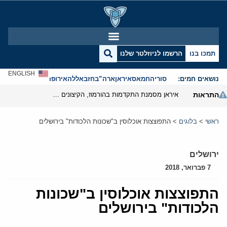
תמכו בנו
הרשמו לניוזלטר שלנו
ENGLISH
נושאים חמים:
סוריה
חמאס
איראן
ארה”ב
חזבאללה
אירופה
אנטישמיות
התראות
איראן מסמנת התקדמות בהורמוז, הקיצונים מנסים לבלום
ראשי
>
בלוגים
>
התפוצצות אוכלוסין ב"שכונות הלכודות" בירושלים
ירושלים
7 פברואר, 2018
התפוצצות אוכלוסין ב"שכונות
הלכודות" בירושלים