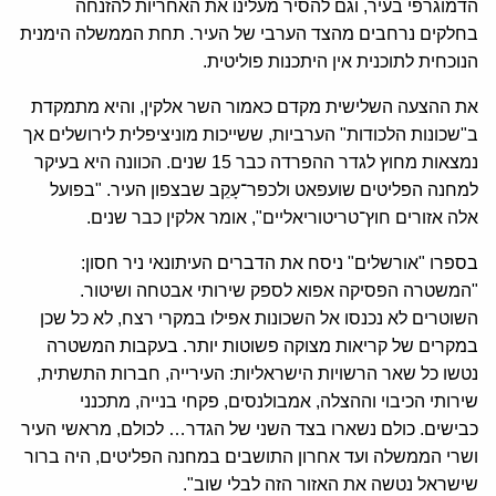
הדמוגרפי בעיר, וגם להסיר מעלינו את האחריות להזנחה
בחלקים נרחבים מהצד הערבי של העיר. תחת הממשלה הימנית
הנוכחית לתוכנית אין היתכנות פוליטית.
את ההצעה השלישית מקדם כאמור השר אלקין, והיא מתמקדת
ב"שכונות הלכודות" הערביות, ששייכות מוניציפלית לירושלים אך
נמצאות מחוץ לגדר ההפרדה כבר 15 שנים. הכוונה היא בעיקר
למחנה הפליטים שועפאט ולכפר־עָקֵב שבצפון העיר. "בפועל
אלה אזורים חוץ־טריטוריאליים", אומר אלקין כבר שנים.
בספרו "אורשלים" ניסח את הדברים העיתונאי ניר חסון:
"המשטרה הפסיקה אפוא לספק שירותי אבטחה ושיטור.
השוטרים לא נכנסו אל השכונות אפילו במקרי רצח, לא כל שכן
במקרים של קריאות מצוקה פשוטות יותר. בעקבות המשטרה
נטשו כל שאר הרשויות הישראליות: העירייה, חברות התשתית,
שירותי הכיבוי וההצלה, אמבולנסים, פקחי בנייה, מתכנני
כבישים. כולם נשארו בצד השני של הגדר… לכולם, מראשי העיר
ושרי הממשלה ועד אחרון התושבים במחנה הפליטים, היה ברור
שישראל נטשה את האזור הזה לבלי שוב".