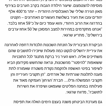
מוסיפה להצטמצם. שיעור הילודה הגבוה בקרב הערבים בצירוף
מאזן הגירה שלילי של האוכלוסייה היהודית – יותר מ־400 אלף
יהודים עזבו את העיר בשלושת העשורים האחרונים – הקטינו
בהדרגה את הרוב היהודי, והוא עומד כיום על כ־59 אחוז בלבד.
"אנחנו מתקדמים במהירות למצב המסוכן של 50 אחוז ערבים
בירושלים", מתריע שרגאי.
הביקורת הציבורית על הזנחת השכונות הלכודות דחפה לאחרונה
את עיריית ירושלים לנקוט כמה פעולות שיזכירו לתושבים שהם
משתייכים אליה. ראש העיר ניר ברקת מתנגד לכל התוכניות
ששואפות "להיפטר" מהשכונות, ונראה שהחשש מקידומן הביא
לשיפור בפינוי האשפה ולהקמת נקודת משטרה שאמורה לתת
מענה לתלונות שגרתיות של אזרחים. "הן תקציבי העירייה והן
תקציבי הממשלה גדלו… חברת 'הגיחון' העמיקה מאוד את
פעילותה במחנה הפליטים שועפאט ושיפרה את השירות
לתושביו", מדווח שרגאי.
גם מערכת הביטחון משנה בעצם הימים האלה את תפיסת