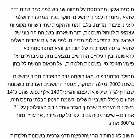
תוכנית אלקין מתבססת על מתווה שגיבש לפני כמה שנים נדב
שרגאי, מומחה לענייני ירושלים וחוקר בכיר במרכז הירושלמי
לענייני ציבור ומדינה. בלב המתווה הקמת שתי רשויות מקומיות
עצמאיות לניהול השכונות, תוך השארתן בשטחה הריבוני של
ישראל ובלי להזיז גבולות מדיניים. לפני שבועות אחדים השלים
שרגאי גרסה מעודכנת של תוכניתו, והיא מתפרסמת כאן
לראשונה. בין הגילויים החדשים נמצאים נתונים מבהילים על
פיצוץ האוכלוסין בשכונות הלכודות, ועל הכאוס המשתולל בהן.
תחילה הדמוגרפיה. מאז הוקמה גדר ההפרדה סביב ירושלים
בשנת 2003, מגלה המחקר, מספר התושבים הערבים בשכונות
שמחוץ לגדר שילש את עצמו והגיע ל־140 אלף נפש, שהם כ־14
אחוזים מכלל תושבי ירושלים. לעומת הזינוק הבלתי נתפס הזה,
בשכונות הערביות שבתוך הגדר עומד גידול האוכלוסין על 71
אחוזים – שיעור גבוה גם כן לפי כל קנה מידה, אך עדיין נמוך
מ־300 אחוז.
חשוב לא פחות לומר שהקפיצה הדמוגרפית בשכונות הלכודות