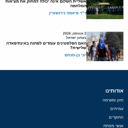
אשליית השלום אינה יכולה למחוק את מציאות
המלחמה
ד"ר פיאמה נירנשטיין
2 אוגוסט, 2026
בטחון ישראל
האם הפלסטינים עומדים לפתוח באינתיפאדה
שלישית?
יוני בן-מנחם
אודותינו
חזון ומשימה
עמיתים
החוקרים
אנשי מפתח