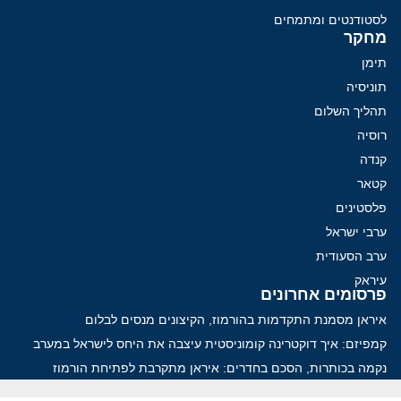
לסטודנטים ומתמחים
מחקר
תימן
תוניסיה
תהליך השלום
רוסיה
קנדה
קטאר
פלסטינים
ערבי ישראל
ערב הסעודית
עיראק
פרסומים אחרונים
איראן מסמנת התקדמות בהורמוז, הקיצונים מנסים לבלום
קמפיזם: איך דוקטרינה קומוניסטית עיצבה את היחס לישראל במערב
נקמה בכותרות, הסכם בחדרים: איראן מתקרבת לפתיחת הורמוז
עסקה מסוכנת: מועצת השלום של טראמפ וחמאס