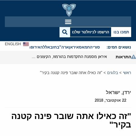
תמכו בנו
הרשמו לניוזלטר שלנו
ENGLISH
נושאים חמים:
סוריה
חמאס
איראן
ארה”ב
חזבאללה
אירופה
אנטישמיות
התראות
איראן מסמנת התקדמות בהורמוז, הקיצונים מנסים לבלום
ראשי
>
בלוגים
>
"זה כאילו אתה שובר פינה קטנה בקיר"
ירדן
,
ישראל
22 אוקטובר, 2018
"זה כאילו אתה שובר פינה קטנה
בקיר"