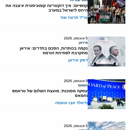
אנטישמיות
קמפיזם: איך דוקטרינה קומוניסטית עיצבה את
היחס לישראל במערב
עו"ד תרצה שור
5 אוגוסט, 2026
איראן
נקמה בכותרות, הסכם בחדרים: איראן
מתקרבת לפתיחת הורמוז
דסק איראן
5 אוגוסט, 2026
חמאס
עסקה מסוכנת: מועצת השלום של טראמפ
וחמאס
ח'אלד אבו טועמה
5 אוגוסט, 2026