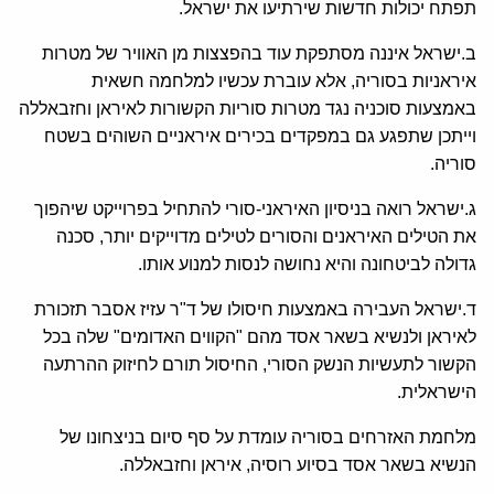
תפתח יכולות חדשות שירתיעו את ישראל.
ב.ישראל איננה מסתפקת עוד בהפצצות מן האוויר של מטרות
איראניות בסוריה, אלא עוברת עכשיו למלחמה חשאית
באמצעות סוכניה נגד מטרות סוריות הקשורות לאיראן וחזבאללה
וייתכן שתפגע גם במפקדים בכירים איראניים השוהים בשטח
סוריה.
ג.ישראל רואה בניסיון האיראני-סורי להתחיל בפרוייקט שיהפוך
את הטילים האיראנים והסורים לטילים מדוייקים יותר, סכנה
גדולה לביטחונה והיא נחושה לנסות למנוע אותו.
ד.ישראל העבירה באמצעות חיסולו של ד"ר עזיז אסבר תזכורת
לאיראן ולנשיא בשאר אסד מהם "הקווים האדומים" שלה בכל
הקשור לתעשיות הנשק הסורי, החיסול תורם לחיזוק ההרתעה
הישראלית.
מלחמת האזרחים בסוריה עומדת על סף סיום בניצחונו של
הנשיא בשאר אסד בסיוע רוסיה, איראן וחזבאללה.