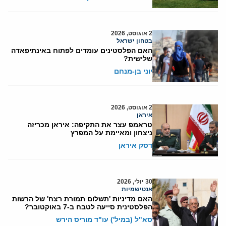
2 אוגוסט, 2026
בטחון ישראל
האם הפלסטינים עומדים לפתוח באינתיפאדה
שלישית?
יוני בן-מנחם
2 אוגוסט, 2026
איראן
טראמפ עצר את התקיפה: איראן מכריזה
ניצחון ומאיימת על המפרץ
דסק איראן
30 יולי, 2026
אנטישמיות
האם מדיניות 'תשלום תמורת רצח' של הרשות
הפלסטינית סייעה לטבח ב-7 באוקטובר?
סא"ל (במיל') עו"ד מוריס הירש