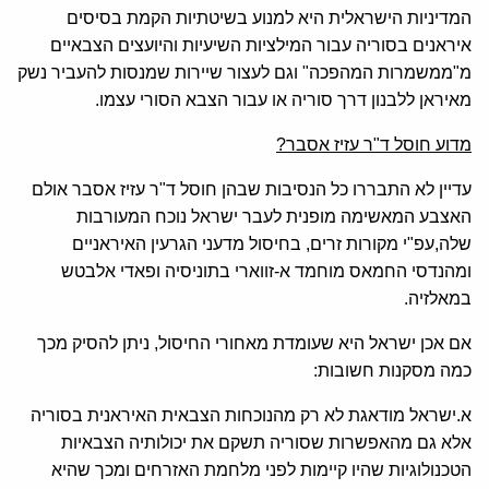
המדיניות הישראלית היא למנוע בשיטתיות הקמת בסיסים
איראנים בסוריה עבור המילציות השיעיות והיועצים הצבאיים
מ"ממשמרות המהפכה" וגם לעצור שיירות שמנסות להעביר נשק
מאיראן ללבנון דרך סוריה או עבור הצבא הסורי עצמו.
מדוע חוסל ד"ר עזיז אסבר?
עדיין לא התבררו כל הנסיבות שבהן חוסל ד"ר עזיז אסבר אולם
האצבע המאשימה מופנית לעבר ישראל נוכח המעורבות
שלה,עפ"י מקורות זרים, בחיסול מדעני הגרעין האיראניים
ומהנדסי החמאס מוחמד א-זווארי בתוניסיה ופאדי אלבטש
במאלזיה.
אם אכן ישראל היא שעומדת מאחורי החיסול, ניתן להסיק מכך
כמה מסקנות חשובות:
א.ישראל מודאגת לא רק מהנוכחות הצבאית האיראנית בסוריה
אלא גם מהאפשרות שסוריה תשקם את יכולותיה הצבאיות
הטכנולוגיות שהיו קיימות לפני מלחמת האזרחים ומכך שהיא