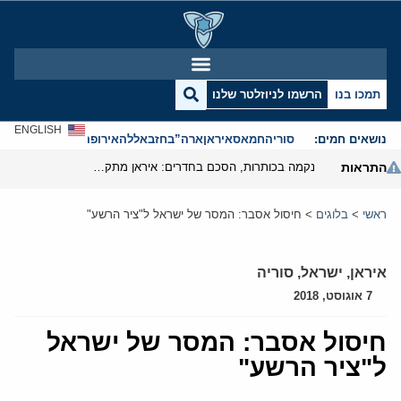
תמכו בנו
הרשמו לניוזלטר שלנו
ENGLISH
נושאים חמים:
סוריה
חמאס
איראן
ארה”ב
חזבאללה
אירופה
אנטישמיות
התראות
נקמה בכותרות, הסכם בחדרים: איראן מתקרבת לפתיחת הורמוז
ראשי
>
בלוגים
>
חיסול אסבר: המסר של ישראל ל"ציר הרשע"
איראן
,
ישראל
,
סוריה
7 אוגוסט, 2018
חיסול אסבר: המסר של ישראל
ל"ציר הרשע"