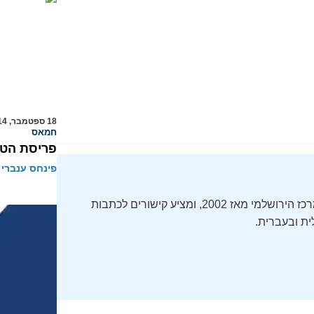
18 ספטמבר, 2014
חמאס
פריסת הטר
פינחס ענברי
ה-Daily Alert הידוע – תקציר חדשות ישראל, מופק על ידי המרכז הירושלמי מאז 2002, ומציע קישורים לכתבות
ת ובעברית.