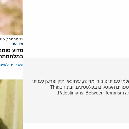
15 נובמבר, 2015
אירופה
מדוע סומנ
במלחמתה
השגריר לשעבר
י לענייני ציבור ומדינה, עיתונאי ותיק ופרשן לענייני
ערבים והמזרח התיכון. מחברם של מספר ספרים העוסקים בפלסטינים, וביניהם:The
Palestinians: Between Terrorism a