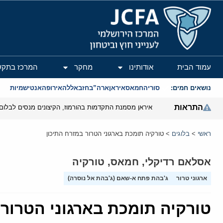
המרכז הירושלמי לענייני חוץ וביטחון
עמוד הבית
אודותינו
מחקר
המרכז בתקש
נושאים חמים:
סוריה
חמאס
איראן
ארה”ב
חזבאללה
אירופה
אנטישמיות
התראות
איראן מסמנת התקדמות בהורמוז, הקיצונים מנסים לבלום
ראשי
>
בלוגים
>
טורקיה תומכת בארגוני הטרור במזרח התיכון
אסלאם רדיקלי
,
חמאס
,
טורקיה
ארגוני טרור
ג'בהת פתח א-שאם (ג'בהת אל נוסרה)
טורקיה תומכת בארגוני הטרור 