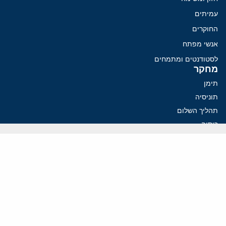
עמיתים
החוקרים
אנשי מפתח
לסטודנטים ומתמחים
מחקר
תימן
תוניסיה
תהליך השלום
רוסיה
קנדה
קטאר
פלסטינים
ערבי ישראל
ערב הסעודית
עיראק
פרסומים אחרונים