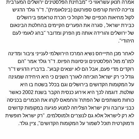
אמרה חנאן עשראווי כי "מבחינת הפלסטינים ירושלים המערבית
צריכה להיות קורפוס ספורטום (בינלאומית)". ד"ר גולד הדגיש
לקול מחיאות הכפיים של הקהל כי הכרת טראמפ בירושלים
כבירת ישראל , סגרה את הפערים הקיימים בהחלטת הבינאום
של ירושלים והורידה אותה מן הפרק ומדובר "בחג לאומי לעם
היהודי".
לאחר מכן התיייחס נשיא המרכז הירושלמי לענייני ציבור ומדינה
למו"מ מול הפלסטינים וניסיונות הפיוס. ד"ר גולד אמר "הם
רוקדים מדי פעם, אבל הם לא יוצאים קבוע". בדבריו הדגיש ד"ר
גודל כי רק ישראל הוכיחה לאורך השנים כי היא היחידה שמגינה
על המקומות הקדושים בירושלים וגם בכלל בשטח בו היא
שולטת. דוגמה לכך היא אירוע כנסית הקבר בשנת 2002 כאשר
כוחות משותפים של הפתח' והחמאס לקחו את הכמרים בכניסה
כבני ערובה ורק ישראל הצליחה למנוע פגיעה במקומות קדושים
לא רק לישראל אלא גם לנוצרים ולמוסלמים. "רק ישראל חופשית
ודמוקרטית תוכל לשמור על המקומות הקדושים", ציין גולד.