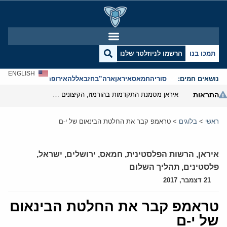
תמכו בנו
הרשמו לניוזלטר שלנו
ENGLISH
נושאים חמים:
סוריה
חמאס
איראן
ארה”ב
חזבאללה
אירופה
אנטישמיות
התראות
איראן מסמנת התקדמות בהורמוז, הקיצונים מנסים לבלום
ראשי
>
בלוגים
>
טראמפ קבר את החלטת הבינאום של י-ם
איראן
,
הרשות הפלסטינית
,
חמאס
,
ירושלים
,
ישראל
,
פלסטינים
,
תהליך השלום
21 דצמבר, 2017
טראמפ קבר את החלטת הבינאום
של י-ם