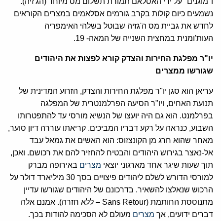
ו"מוגנים" על ידי האסלאם תמורת תשלום מס מיוחד (הג'זיה).
נשמעים כיום קולות בקרב גורמים אסלאמים במצרים הקוראים
לחדש את גביית מס ה'גזיה שבוטל בשלהי האימפריה
העות'ומנית במחצית השנייה של המאה- 19.
יו"ר מפלגת החירות והצדק קורא לפצות את היהודים
שגורשו ממצרים
עריאן הוא סגן יו"ר מפלגת החירות והצדק, הזרוע המדינית של
תנועת האחים, ויו"ר הסיעה הפרלמנטרית של המפלגה
בפרלמנט. הוא גם היה יועצו של הנשיא מורסי עד להתפטרותו
השבוע, כנראה על רקע דבריו המביכים. קריאתו עוררה דיון סוער,
מאחר שהוא חרג מן הקונצזוס: הוא האשים את גמאל עבד
אל-נאצר בגירוש היהודים והבטיח להחזיר להם את רכושם. ואכן,
תוך שעות שיגר אחד מארגוני יוצאי
מצרים
באירופה מברק
למורסי הדורש לשלם ליהודים פיצויים בסך 30 מיליארד דולר על
הרכוש שנאלצו להשאיר. בדרכונם של היהודים שגורשו עדיין
מתנוססת החותמת (Sans Retour – ללא חזרה). אמנם אלה
דברים ידועים, אך
מצרים
מעולם לא הסכימה להודות בכך.