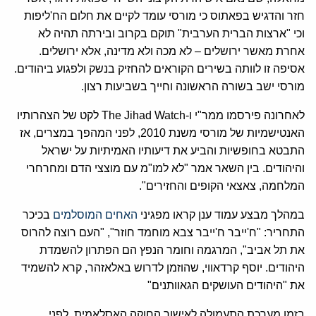
חזר והדגיש בפאתוס כי מורסי עומד לקיים את חלום הח'ליפות
וכי "ארצות הברית הערבית" תוקם בקרוב ובירתה תהיה לא
אחרת מאשר ירושלים – לא מכה ולא מדינה, אלא ירושלים.
אסיפה זו לוותה בשירים הקוראים להחזיק בנשק ולפגוע ביהודים.
מורסי ישב בשורה הראשונה וחייך בשביעות רצון.
לאחרונה פירסמו ממר"י ו-The Jihad Watch לקט של הצהרותיו
האנטישמיות של מורסי משנת 2010, לפני המהפך במצרים, אז
התבטא בחופשיות והביע את דיעותיו האמיתיות על ישראל
והיהודים. בין השאר אמר "לא למו"מ עם מוצצי הדם ומחרחרי
המלחמה, צאצאי הקופים והחזירים".
במהלך מבצע עמוד ענן קראו מפגיני
האחים המוסלמים
בכיכר
התחריר: "ח'ייבר ח'ייבר צבא מוחמד חוזר", "העם רוצה להרוס
את תל אביב", המרגמה וחומר הנפץ הם הפתרון להשמדת
היהודים. יוסף קרדאווי, שהוזמן לדרוש באלאזהר, קרא להשמיד
את "היהודים העושקים הגאוותנים"
בזמן מערכת התעמולה לאישור החוקה האסלאמית לפני