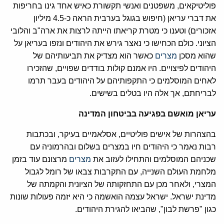
פוליטיקאים, משפטנים ואנשי תקשורת כאיש אחד גינו בחריפות
את דברי עריאן (חיפוש בגוגל בערבית הראה כ-4.5 מיליון
אזכורים) וטענו כי מטרת קריאתו הייתה לרצות את ארה"ב והלובי
הציוני. כולם הכחישו כי נאצר גירש את היהודים ונזפו בעריאן על
שהוא מסכן
מצרים
כאשר הוא מצדיק את תביעותיהם של
היהודים לפיצויים. היו אמנם קולות בודדים שפויים, שהזכירו
לאחים המוסלמים כי התקפותיהם על היהודים בעבר תרמו
לבריחתם, אך אלה היו בטלים בשישים.
עריאן מואשם בפגיעה בביטחון המדינה
בהצהרות של אישים פוליטיים, אסלאמיים בעיקר, ובכתבות
רבות נאמר כי היהודים חיו במצרים בשלום ובהרמוניה עם
שכניהם המוסלמים והתחילו לעזוב את
מצרים
מרצונם עוד בזמן
מלחמת העולם השנייה, עם התקרבות צבאו של רומל לגבול
המצרי, ולאחר מכן עם התחזקותה של הציונית והקמתה של
מדינת ישראל. ישראל עצמה הואשמה כי היא יזמה פעולות שונות
כגון "פרשת לבון", שהביאו להגירת היהודים.