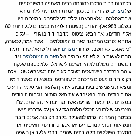
בכתבות רבות הוזכרו כהוכחה רבים מאמניה המפורסמים
של
מצרים
שהיו יהודים, כגון הזמרת האגדתית לילה מוראד
שהתאסלמה. "אלאהראם וויקלי" ידע לספר כי במצרים חיו
בשלום 988 אלף יהודים (בשנות ה-40 היו במצרים לכל היותר 80
אלף יהודים), ואף הביא "ציטוט" מדברי דוד בן גוריון – על פי
אתר אינטרנט המתנגד לאחים המוסלמים – אשר אמר, לכאורה,
"כי מעולם לא חשבנו שיהודי
מצרים
יהגרו לישראל, שהרי תמיד
סרבו לעשות כן. לולא הפוגרומים של
האחים המוסלמים
נגד
רכושם הם מעולם לא היו מגיעם לישראל, וללא כספם שלקחו
עימם הכלכלה הישראלית מעולם לא הייתה מגיע לשגשוג". אלה
רק פירורים מעטים מהכתבות שפורסמו בנושא זה כאשר דימיון
ומציאות משמשים בעירבוביה. אירגון הג'האד המוסלמי הודיע כי
אם היהודים יחזרו הוא יחדש את האלימות וכי נוכחות היהודים
במצרים נוגדת את השריעה אשר מחייבת את הריגתם. עו"ד
מצרי הגיש לתובע הכללי תלונה נגד עריאן על שדבריו פגעו
בביטחון המדינה וגרמו לפאניקה בקרב הציבור. אמנם דובר
הנשיאות הסתייג מדברי עריאן ואמר כי זו דעתו האישית, אך
הסערה הפוליטית תקשורתית שהניבו דברי אלעריאן חשפה