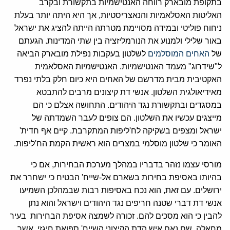
בתקופת מובארק רווחה האנטישמיות בתקשורת ובקרב
האליטות האסלאמיות והנאצריסטיות, אך היא היתה יותר בעלת
ניחוח פוליטי ובמידה מסויימת מטרתה הייתה להציג את ישראל
באור שלילי ולמנוע את הנורמליזציה בין שתי המדינות. הגעתם
של
האחים המוסלמים
לשלטון בעקבות נפילת מובארק הביאה
ל"שידרוג" מעמד האנטישמיות. האנטישמיות האסלאמית
האקטיבית מבית מדרשם של האחים היא כיום חלק בלתי נפרד
מאידיאולגית השלטון. אנשי דת קיצונים מרבים להתבטא
במסגדים ובתקשורת נגד היהודים. התחושה אצלם כי הם
מייצגים עכשיו את השלטון. הם צופים לעבר השמדתה של
ישראל ומצפים בשקיקה לח'ליפות המתקרבת. קיים אף חדית'
האומר כי שלטון מוסלמי במצרים הוא ראשית הקמת הח'ליפות.
מורסי עצמו נזהר בדבריו במהלך מערכת הבחירות, אם כי
בהיותו באסיפת בחירות בשארם אל-שייח' הבטיח כי ישחרר את
ירושלים. עם זאת, הוא נכח באסיפות רבות שבמהלכן השמיעו
אנשי דת דברי שטנה חריפים נגד היהודים וישראל והוא נתן
להבין כי הוא מסכים להם. זכורה לשמצה אסיפת הבחירות בעיר
מחאלה, שם נאם איש הדת הקיצוני השייח' ספואת חיגזי, אשר