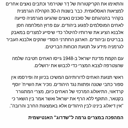
והתאימו את הקריקטורות של דֶר שטירמר וכתבים נאצים אחרים
למציאות האסלאמית. כבר בשנות ה-30 הקהילה הגרמנית
בקהיר בהנהגתם של סוכנים נאצים שהגיעו מגרמניה סייעה
לאחים המוסלמים לפגוע ביהודים. עם פרוץ המלחמה חסן
אלבנא הציע את שירותיו להיטלר כדי שיסייע למצרים במאבק
בבריטים וביהודים. הארגון החתרני הסודי שהקים אלבנא העביר
לגרמניה מידע על תנועת הכוחות הבריטים.
עם הקמת מדינת ישראל ב-1948 גייסו האחים חטיבה שלמה
שהצטרפה לצבא המצרי כדי לכבוש את ירושלים.
ראשי תנועת האחים לדורותיהם המשיכו בכיוון זה ופירסמו אין
ספור כתבי שטנה ופתוות נגד היהודים. נזכיר את השייח' יוסף
קרדאווי, התיאולוג המרכזי של האחים כיום, מצרי המתגורר
בקטאר, התוקף ללא הרף את ישראל ואשר אמר בין השאר כי
"אין דיאלוג בינינו לבין היהודים אלא באמצעות החרב והרובה".
המהפכה במצרים גרמה ל"שדרוג" האנטישמית