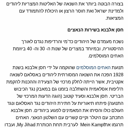
בצורה הבוטה ביותר את השנאה של האליטות המצריות ליהודים
ולמדינת ישראל ואת חוסר הרצון או היכולת להתמודד עם
המציאות.
חסן אלבנא בשירות הנאצים
נשכח מעמדם של היהודים כד'מי והרדיפות נגדם לאורך
ההיסטוריה, ובמיוחד במצרים של שנות ה- 30 וה- 40 ביוזמת
האחים המוסלמים.
תנועת
האחים המוסלמים
שהוקמה על ידי חסן אלבנא בשנת
1928 הפכה את השנאה המסורתית ליהודים באסלאם לשנאה
אקטיבית, אשר הייתה לחלק מרכזי של הצעידה וההכנות להקמת
ח'ליפות אסלאמית והשתלבה בזמנו גם במאבק נגד הכיבוש
הבריטי. חסן אלבנא וסעיד קוטוב (הוגה הדעות המרכזי של
התנועה) פיתחו תיאוריות על חתירת היהודים נגד האסלאם ונגד
העולם כולו והסיתו את המאמינים לפגוע ביהודים. חסן אלבנא
התכתב עם היטלר וקיים קשרים עם השלטון הנאצי. האחים
תרגמו אתMein Kampf לערבית תחת הכותרת My Jihad, ועבדו