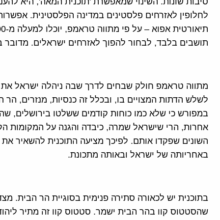
סיבות שונות. השינוי שמאפשרת 'תוכנית המאה', היא להע
לחלופין לאזרחים פלסטינים במדינה הפלסטינית. אפשרות
תושבים בלבד, לבחור להפוך לאזרחים ישראלים. מדובר ב
מתווה טראמפ חולק שבחים לדרך שבה ניהלה ישראל את '
לשלש הדתות המצויים בו, ובכלל זה כנסיות, מנזרים, הר 
במפורש כי שלא כמו כוחות קודמים ששלטו בירושלים, שהר
אחרות, הרי שישראל שמרה, כיבדה והגנה על המקומות הק
השונים שפקדו אותם. לפיכך מציעה התוכנית להשאיר את 
באחריותה של ישראל ובאותה מתכונת.
בתוכנית יש לכאורה סתירה פנימית בסוגיית הר הבית. מצ
שהסטטוס קוו בהר הבית ישמר. סטטוס קוו זה מתיר ליהוד