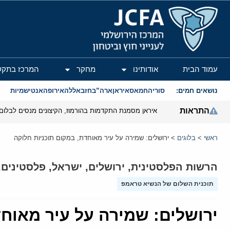
המרכז הירושלמי לענייני חוץ וביטחון
עמוד הבית
אודותינו
מחקר
המרכז בתקש
נושאים חמים:
סוריה
חמאס
איראן
ארה”ב
חזבאללה
אירופה
אנטישמיות
התראות
איראן מסמנת התקדמות בהורמוז, הקיצונים מנסים לבלום
ראשי
>
בלוגים
>
ירושלים: שמירה על עיר מאוחדת, במקום תוכניות חלוקה
הרשות הפלסטינית
,
ירושלים
,
ישראל
,
פלסטינים
,
תוכנית השלום של הנשיא טראמפ
ירושלים: שמירה על עיר מאוחד