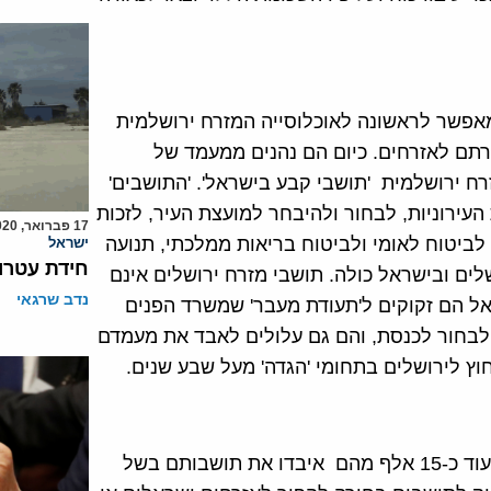
אפשר לראשונה לאוכלוסייה המזרח ירושלמית
רתם לאזרחים. כיום הם נהנים ממעמד של
ח ירושלמית 'תושבי קבע בישראל'. 'התושבים'
עירוניות, לבחור ולהיבחר למועצת העיר, לזכות
17 פברואר, 2020
 לביטוח לאומי ולביטוח בריאות ממלכתי, תנועה
ישראל
חידת עטרו
ים ובישראל כולה. תושבי מזרח ירושלים אינם
נדב שרגאי
ראל הם זקוקים ל'תעודת מעבר' שמשרד הפנים
לבחור לכנסת, והם גם עלולים לאבד את מעמדם
ץ לירושלים בתחומי 'הגדה' מעל שבע שנים.
מאז 1967 הפכו רק 6% מתושבי מזרח ירושלים לאזרחים ועוד כ-15 אלף מהם איבדו את תושבותם בשל