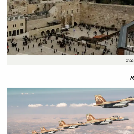
נברג
א