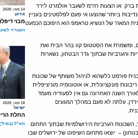
 ברק או הצעות רה"מ לשעבר אולמרט ליו"ר
14 מאי, 2026
ושלים, הן מהנדיבות ביותר שהוצעו אי פעם לפלסטינים בעניין
איראן
מבוי דיפל
כנית המאה' של הנשיא טראמפ הוא היפוכם הכמעט
השגריר לשעבר
ים, ומשמרת את הסטטוס קוו בהר הבית ואת
יות והערביות שבתוך גדר הבטחון, נשארות
כנית פורמט כלשהוא לניהול משותף של שכונות
בונות פונקציונלית, או אוטונומיה מוניציפלית
לאורך השנה האחרונה גם אין לסעודיה מעמד
רדן, עלתה לא פעם במהלך המגעים
18 מאי, 2020
ישראל
ית.
החלת הריבו
', השכונות הערביות הירושלמיות שבתוך התחום
תא"ל (במיל') 
בטחון) – יוצאו מתחום השיפוט של ירושלים שבו