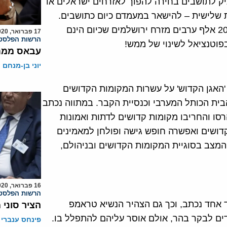
ניק לתושבים בחירה להפוך לאזרחים ישראלים או
 שלישית – להישאר במעמדם כיום כתושבים.
תיאורטית אפוא – על פי מתווה טראמפ, יוכלו למעלה מ-200 אלף ערבים מזרח ירושלמים שכיום הינם
17 פברואר, 2020
הרשות הפלסטי
פוטנציאל לשינוי של ממש!
עבאס ממתי
יוני בן-מנחם
האגן הקדוש' על עשרות המקומות הקדושים
הבית הכותל המערבי וכנסיית הקבר. במתווה נכתב
סו והחריבו מקומות קדושים לדתות ואמונות
דושים ואפשרה חופש גישה ופולחן למאמינים
המצב בסוגיית המקומות הקדושים ובניהולם,
16 פברואר, 2020
הרשות הפלסטי
ד אחד נכתב, וכך גם הצהיר הנשיא טראמפ
הציר סוני
ים לבקר בהר, אולם אוסר עליהם להתפלל בו.
פינחס ענברי