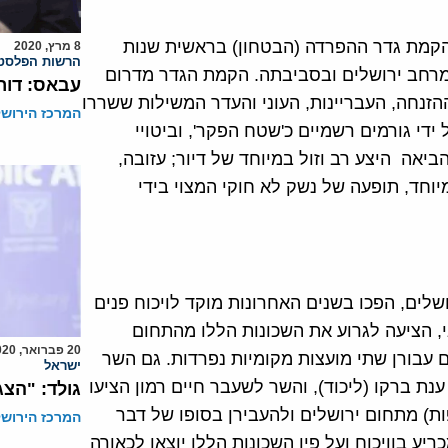
הקמת גדר ההפרדה (הבטחון) בראשית שנות
8 מרץ, 2020
הרשות הפלסטי
ת במרחב ירושלים ובסביבתה. הקמת הגדר מדרום
עבאס: דור
נחה, העבריינות, העוני והעדר המשילות ששררו
המרכז הירושל
די גורמים רשמיים כ'שטח הפקר', וביטויי
ביאה היצע רב וזול במיוחד של דיור; עזובה,
מיוחד, תופעה של נשק לא חוקי המצוי בידי
לים, הפכו בשנים האחרונות מוקד לויכוח פנים
י, הציעה לגרוע את השכונות הללו מהתחום
20 פברואר, 2020
ם עבורן שתי מועצות מקומיות נפרדות. גם השר
ישראל
ענת ברקו (ליכוד), והשר לשעבר חיים רמון הציעו
גולד: "הצג
ות) מתחום ירושלים ולהעבירן בסופו של דבר
המרכז הירושל
 בוויכוח ועל פיו השכונות הללו יוצאו לכאורה