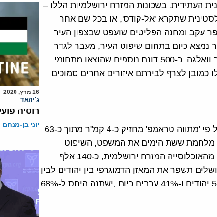
ית העתידית. בשכונות המזרח ירושלמיות הללו –
סטינית שתקרא 'אל-קודס', או בכל שם אחר
פר עקב ומחנה הפליטים שועפט שבצפון העיר
יעוטה הזעיר נמצא כיום בתחום שיפוט העיר, מעבר לגדר
ההפרדה ורובה נמצא בשטח הרש"פ, וכן לכאורה גם באיזור וואלגה, כ-500 דונם נוספים שהוצאו מתחומי
לו כמובן לצרף לבירתם איזורים אחרים סמוכים
16 מרץ, 2020
ג'יהאד
רוסיה פוע
יוני בן-מנחם
השטח שיוצא מירושלים ויהפוך לבירתם של הפלסטינים על פי 'מתווה טראמפ' מחזיק כ-4 קמ"ר מתוך כ-63
ר מלחמת ששת הימים את המשפט, השיפוט
והמנהל של מדינת ישראל. באיזורים אלה חיה כיום כשליש מהאוכלוסייה המזרח ירושלמית, כ-140 אלף
לים תשפר את המאזן הדמוגרפי בין יהודים לבין
ערבים בתחומי ירושלים שתישאר בידי ישראל. במקום 59% יהודים ו-41% ערבים כיום ,ישתנה היחס ל-68%