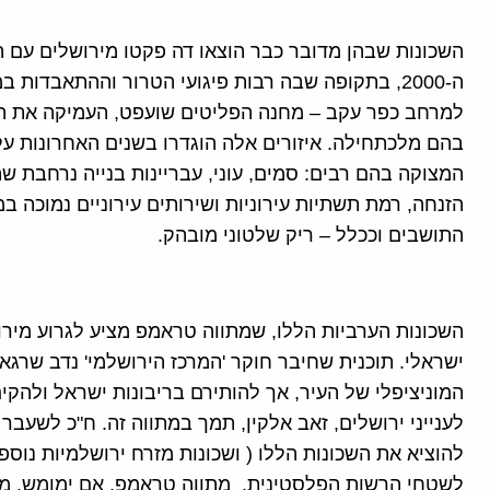
השכונות שבהן מדובר כבר הוצאו דה פקטו מירושלים עם 
ה-2000, בתקופה שבה רבות פיגועי הטרור וההתאבדו
למרחב כפר עקב – מחנה הפליטים שועפט, העמיקה את ההז
בהם מלכתחילה. איזורים אלה הוגדרו בשנים האחרונות על י
המצוקה בהם רבים: סמים, עוני, עבריינות בנייה נרחבת שה
הזנחה, רמת תשתיות עירוניות ושירותים עירוניים נמוכה ב
התושבים וככלל – ריק שלטוני מובהק.
השכונות הערביות הללו, שמתווה טראמפ מציע לגרוע מירוש
ישראלי. תוכנית שחיבר חוקר 'המרכז הירושלמי' נדב שרגא
המוניציפלי של העיר, אך להותירם בריבונות ישראל ולהקי
לענייני ירושלים, זאב אלקין, תמך במתווה זה. ח"כ לשעבר 
להוציא את השכונות הללו ( ושכונות מזרח ירושלמיות נוספ
לשטחי הרשות הפלסטינית. מתווה טראמפ, אם ימומש, מכריע