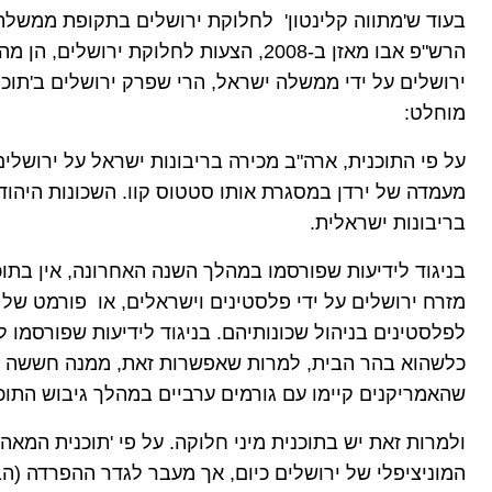
בעוד ש'מתווה קלינטון' לחלוקת ירושלים בתקופת ממשלת
הרש"פ אבו מאזן ב-2008, הצעות לחלוקת יר
ירושלים על ידי ממשלה ישראל, הרי שפרק ירושלים ב'תו
מוחלט:
על פי התוכנית, ארה"ב מכירה בריבונות ישראל על ירושל
מעמדה של ירדן במסגרת אותו סטטוס קוו. השכונות היהוד
בריבונות ישראלית.
בניגוד לידיעות שפורסמו במהלך השנה האחרונה, אין בתו
מזרח ירושלים על ידי פלסטינים וישראלים, או פורמט של רי
לפלסטינים בניהול שכונותיהם. בניגוד לידיעות שפורסמו 
כלשהוא בהר הבית, למרות שאפשרות זאת, ממנה חששה י
שהאמריקנים קיימו עם גורמים ערביים במהלך גיבוש התוכנ
ולמרות זאת יש בתוכנית מיני חלוקה. על פי 'תוכנית המאה
המוניציפלי של ירושלים כיום, אך מעבר לגדר ההפרדה (ה