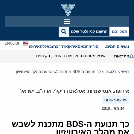
תמכו בנו
הרשמו לניוזלטר שלנו
ENGLISH
נושאים חמים:
סוריה
חמאס
איראן
ארה”ב
חזבאללה
אירופה
אנטישמיות
התראות
איראן מסמנת התקדמות בהורמוז, הקיצונים מנסים לבלום
ראשי
>
בלוגים
>
כך תנועת ה-BDS מתכנת לשבש את מהלך האירוויזיון
אירופה
,
אנטישמיות
,
אסלאם רדיקלי
,
ארה"ב
,
ישראל
תנועת ה-BDS
14 מאי, 2019
כך תנועת ה-BDS מתכנת לשבש
את מהלך האירוויזיון