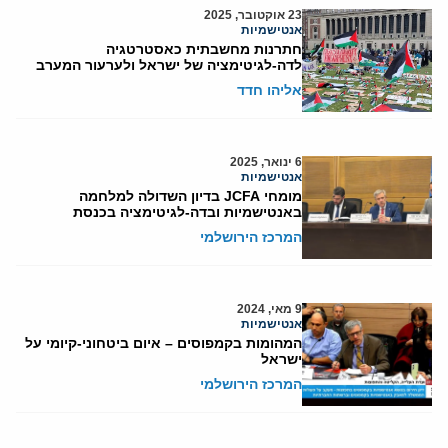
23 אוקטובר, 2025
אנטישמיות
חתרנות מחשבתית כאסטרטגיה
לדה-לגיטימציה של ישראל ולערעור המערב
אליהו חדד
6 ינואר, 2025
אנטישמיות
מומחי JCFA בדיון השדולה למלחמה
באנטישמיות ובדה-לגיטימציה בכנסת
המרכז הירושלמי
9 מאי, 2024
אנטישמיות
המהומות בקמפוסים – איום ביטחוני-קיומי על
ישראל
המרכז הירושלמי