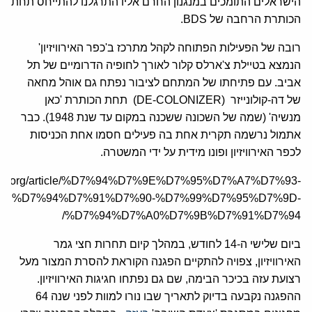
הישראלים התומכים במנגנון החרם אליו התרגלנו להתייחס תחת
הכותרת הרחבה של BDS.
רובה של הפעילות הפתוחה לקהל מתרכז ב'כפר האירוויזיון'
הנמצא בטיילת צ'ארלס קלור לאורך לחופיה הדרומיים של תל
אביב. עם פתיחתו של המתחם לציבור נפתח גם אוהל מחאה
של דה-קולונייזר (DE-COLONIZER) תחת הכותרת 'כאן
מנשיה' (שמה של השכונה ששכנה במקום עד שנת 1948). כבר
אתמול נרשמה תקרית אחת בה פעילים חסמו אחת הכניסות
לכפר האירוויזיון ופונו מידית על ידי המשטרה.
e.jcfa.org/article/%D7%94%D7%9E%D7%95%D7%A7%D7%93-
%D7%94%D7%91%D7%90-%D7%99%D7%95%D7%9D-
%D7%94%D7%A0%D7%9B%D7%91%D7%94/
ביום שלישי ה-14 לחודש, במהלך קיום תחרות חצי גמר
האירוויזיון, צפויה להתקיים הפגנה הקוראת להסרת המצור מעל
רצועת עזה בכיכר הבימה, שם גם נפתחו חגיגות האירוויזיון.
ההפגנה נקבעה בדיוק לתאריך שבו נורו למוות לפני שנה 64