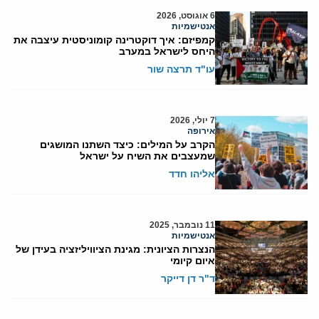
6 אוגוסט, 2026
אנטישמיות
קמפיזם: איך דוקטרינה קומוניסטית עיצבה את
היחס לישראל במערב
עו"ד תרצה שור
7 יולי, 2026
אירופה
הקרב על המילים: כיצד השתנו המושגים
שמעצבים את השיח על ישראל
אליהו חדד
11 נובמבר, 2025
אנטישמיות
הנצרות הציונית: מגינת הציוויליזציה בעידן של
איום קיומי
ד"ר דן דייקר