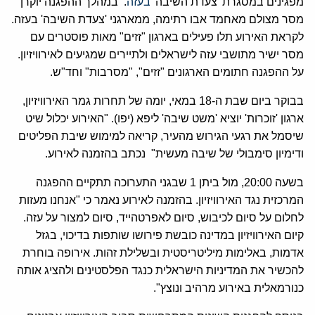
מפגינים במסגרת 'צעדת השיבה'
בעזה
. במהלך ההפגנה יוקרן
מסר מצולם מאחמד אבו רתימה, ממארגני 'צעדת השיבה' בעזה.
לקראת האירוע תלו פעילים בארגון "זזים" מאות פוסטרים עם
מסר ישיר מתושבי עזה לישראלים ולתיירים שמגיעים לאירוויזיון.
על ההפגנה חתומים הארגונים "זזים", "מסרבות" וחד"ש.
בבוקר ביום שבת ה-18 במאי, יומה של תחרות גמר האירוויזיון,
ארגון 'זוכרות' יוציא 'משט שיבה' ליפא (יפו). "האירוע יכלול שיט
שיסמל את רגעי הגירוש מהעיר, קריאה למימוש שיבת הפליטים
ודימיון סימבולי של שיבה מעשית" נכתב בהזמנה לאירוע.
בשעה 20:00, מול ביתן 1 שבגני התערוכה תתקיים ההפגנה
המרכזית נגד האירוויזיון. בהזמנה לאירוע נאמר כי "אנחנו מעזות
לחלום על סיום לכיבוש, סיום לאפרטהייד, סיום למצור על עזה.
קיום האירוויזיון במדינה כובשת פירושו שותפות בדיכוי, בגזל
אדמות, באלימות מיליטריסטית ובשלילת זהות. אירופה בוחרת
להכשיר את המדיניות הישראלית כנגד הפלסטינים ולהציג אותה
כנורמאלית באירוע מרהיב ונוצץ".