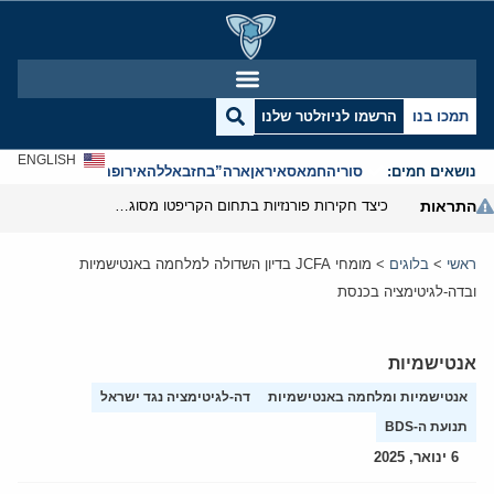
תמכו בנו
הרשמו לניוזלטר שלנו
ENGLISH
נושאים חמים:
סוריה
חמאס
איראן
ארה”ב
חזבאללה
אירופה
אנטישמיות
התראות
כיצד חקירות פורנזיות בתחום הקריפטו מסוגלות לפרק את המערך הפיננסי של משמרות המהפכה
ראשי
>
בלוגים
>
מומחי JCFA בדיון השדולה למלחמה באנטישמיות
ובדה-לגיטימציה בכנסת
אנטישמיות
אנטישמיות ומלחמה באנטישמיות
דה-לגיטימציה נגד ישראל
תנועת ה-BDS
6 ינואר, 2025