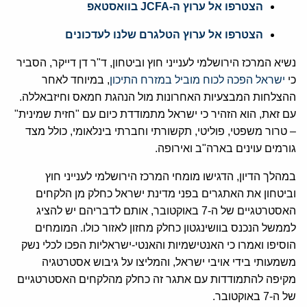
הצטרפו אל ערוץ ה-JCFA בוואסטאפ
הצטרפו אל ערוץ הטלגרם שלנו לעדכונים
נשיא המרכז הירושלמי לענייני חוץ וביטחון, ד"ר דן דייקר, הסביר
כי
ישראל הפכה לכוח מוביל במזרח התיכון
, במיוחד לאחר
ההצלחות המבצעיות האחרונות מול הנהגת חמאס וחיזבאללה.
עם זאת, הוא הזהיר כי ישראל מתמודדת כיום עם "חזית שמינית"
– טרור משפטי, פוליטי, תקשורתי וחברתי בינלאומי, כולל מצד
גורמים עוינים בארה"ב ואירופה.
במהלך הדיון, הדגישו מומחי המרכז הירושלמי לענייני חוץ
וביטחון את האתגרים בפני מדינת ישראל כחלק מן הלקחים
האסטרטגיים של ה-7 באוקטובר, אותם לדבריהם יש להציג
לממשל הנכנס בוושינגטון כחלק מחזון לאזור כולו. המומחים
הוסיפו ואמרו כי האנטישמיות והאנטי-ישראליות הפכו לכלי נשק
משמעותי בידי אויבי ישראל, והמליצו על גיבוש אסטרטגיה
מקיפה להתמודדות עם אתגר זה כחלק מהלקחים האסטרטגיים
של ה-7 באוקטובר.