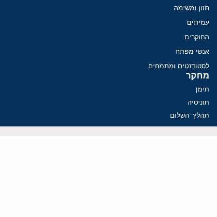
חזון ומשימה
עמיתים
החוקרים
אנשי מפתח
לסטודנטים ומתמחים
מחקר
תימן
תוניסיה
תהליך השלום
רוסיה
קנדה
קטאר
פלסטינים
ערבי ישראל
ערב הסעודית
עיראק
פרסומים אחרונים