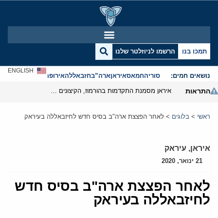
תמכו בנו
הרשמו לניוזלטר שלנו
ENGLISH
נושאים חמים:
סוריה
חמאס
איראן
ארה”ב
חזבאללה
אירופה
אנטישמיות
התראות
איראן מסמנת התקדמות בהורמוז, הקיצונים מנסים לבלום
ראשי
>
בלוגים
>
לאחר הפצצת ארה"ב בסיס חדש לחיזבאללה בעיראק
איראן
,
עיראק
21 ינואר, 2020
לאחר הפצצת ארה"ב בסיס חדש
לחיזבאללה בעיראק