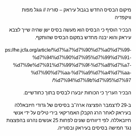
מיקום הבסיס החדש בגבול עיראק – סוריה // גוגל מפות
וויקפדיה
הבכיר הוסיף כי הבסיס הוא מעשה בסיס ישן שהיה שייך לצבא
עיראק והוא יבנה מחדש במקום הבסיס שהותקף.
https://he.jcfa.org/article/%d7%a7%d7%90%d7%a0%d7%99-
%d7%94%d7%90%d7%95%d7%99%d7%91-
%d7%9e%d7%91%d7%99%d7%9f-%d7%a8%d7%a7-
%d7%90%d7%aa-%d7%a9%d7%a4%d7%aa-
%d7%94%d7%9b%d7%95%d7%97/
הבכיר העריך כי הכוחות יובערו לבסיס בתוך כחודשיים.
ב-29 לדצמבר הפציצה ארה"ב בסיסים של גדודי חיזבאללה
בעיראק לאחר הרג הקבלן האמריקאי בירי טילים על ידי אנשי
חיזבאללה. לפי דיווחים שונים לפחות 25 אנשים נהרגו בהפצצות
נגד חמישה בסיסים בעיראק ובסוריה.