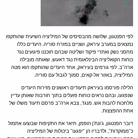
לפי הפנטגון, שלושה מהבסיסים של המיליציה השיעית שהותקפו
נמצאים במערב עיראק, ושניים במזרח סוריה. היעדים כללו
מחסני נשק ואתרי פיקוד ושליטה שבהם תוכננו פיגועים נגד
כוחות הקואליציה הבינלאומית נגד דאעש, שאותה מובילה
ארה"ב. לפי גורמים בעיראק, אחד היעדים שהותקפו הוא מטה
המיליציה, באזור אל-קאים, סמוך לגבול עם סוריה.
הלילה פורסמו בעיראק תיעודים ראשונים מזירות היעדים
שנפגעו, ובהם נראים כוחות פועלים בתוך חורבות שאותן עדיין
מלחכות להבות אש. מנגד, צבא ארה"ב פרסם תיעוד משלו של
אחת ההפצצות.
דובר הפנטגון, ג'ונת'ן הופמן, תיאר את התקיפות שבוצעו אתמול
כ"ממוקדות", ולדבריו הן "יפגעו" ביכולות של המיליציה