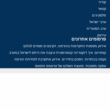
קנדה
קטאר
פלסטינים
ערבי ישראל
ערב הסעודית
עיראק
פרסומים אחרונים
איראן מסמנת התקדמות בהורמוז, הקיצונים מנסים לבלום
קמפיזם: איך דוקטרינה קומוניסטית עיצבה את היחס לישראל במערב
נקמה בכותרות, הסכם בחדרים: איראן מתקרבת לפתיחת הורמוז
עסקה מסוכנת: מועצת השלום של טראמפ וחמאס
הים התיכון עשוי להיות החזית הבאה של איראן
ווידאו
YouTube
ארכיון שמע
הרצאות