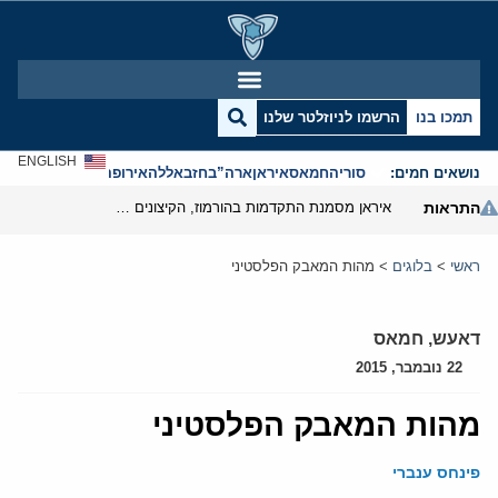
תמכו בנו
הרשמו לניוזלטר שלנו
ENGLISH
נושאים חמים:
סוריה
חמאס
איראן
ארה”ב
חזבאללה
אירופה
אנטישמיות
התראות
איראן מסמנת התקדמות בהורמוז, הקיצונים מנסים לבלום
ראשי
>
בלוגים
>
מהות המאבק הפלסטיני
דאעש
,
חמאס
22 נובמבר, 2015
מהות המאבק הפלסטיני
פינחס ענברי