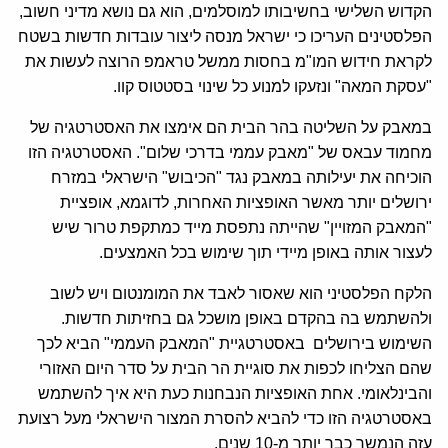
הקדוש השלישי בחשיבותו למוסלמים, הוא גם נושא מדיני חשוב,
הפלסטינים העריכו כי ישראל מנסה ליצור עובדות חדשות בשטח
לקראת חידוש המו"מ בחסות ממשל טראמפ הרוצה לעשות את
"עסקת המאה" ונזעקו למנוע כל שינוי בסטטוס קוו.
במאבק על השליטה בהר הבית הם אימצו את האסטרטגיה של
מחמוד עבאס של "מאבק עממי בדרכי שלום". האסטרטגיה הזו
הוכיחה את יעילותה במאבק נגד "הכיבוש" הישראלי במזרח
ירושלים יותר מאשר האופציות האחרות, לדוגמא, אופציית
"המאבק המזויין" שהייתה נתפסת מייד כמתקפת טרור שיש
לעצור אותה באופן מיידי תוך שימוש בכל האמצעים.
הלקח הפלסטיני הוא שאסור לאבד את המומנטום ויש לשוב
ולהשתמש בה בהקדם באופן מושכל גם בחזיתות חדשות.
השימוש בירושלים באסטרטגיית "המאבק העממי" הביא לכך
שהם הצליחו לכפות את סוגיית הר הבית על סדר היום האזורי
והבינלאומי. אחת האופציות הנבחנות כעת היא איך להשתמש
באסטרטגיה הזו כדי להביא להסרת המצור הישראלי מעל רצועת
עזה הנמשך כבר יותר מ-10 שנים.