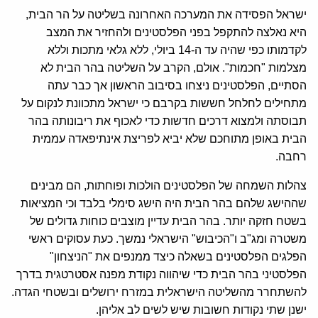
ישראל הפסידה את המערכה האחרונה בשליטה על הר הבית,
היא נאלצה להתקפל בפני הפלסטינים ולהחזיר את המצב
לקדמותו כפי שהיה עד ה-14 ביולי, ללא גלאי מתכות וללא
מצלמות "חכמות". אולם, הקרב על השליטה בהר הבית לא
הסתיים, הפלסטינים ניצחו בסיבוב הראשון אך כבר עתה
מתחילים לחלחל חששות בקרבם כי ישראל מתכוונת לנקום על
תבוסתה ולמצוא דרכים חדשות כדי לאכוף את ריבונותה בהר
הבית באופן מתוחכם שלא יביא לפריצת אינתיפאדה עממית
רחבה.
צהלות השמחה של הפלסטינים הולכות ופוחתות, הם מבינים
שההישג שלהם בהר הבית היה הישג סימלי בלבד וכי המציאות
בשטח חזקה יותר. בהר הבית עדיין מוצבים כוחות גדולים של
משטרה ומג"ב ו"הכיבוש" הישראלי נמשך. כעת עסוקים ראשי
הפלגים הפלסטינים בשאלה כיצד ממנפים את "הניצחון"
הפלסטיני בהר הבית כדי שיהווה נקודת מפנה אסטרטגית בדרך
להשתחרר מהשליטה הישראלית במזרח ירושלים ובשטחי הגדה.
ישנן שתי נקודות חשובות שיש לשים לב אליהן.