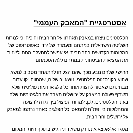
אסטרטגיית "המאבק העממי"
הפלסטינים ניצחו במאבק האחרון על הר הבית והוכיחו כי למרות
השליטה הישראלית במתחם ומעמדה של ירדן כאפוטרופוס של
המקומות הקדושים בהר הבית, אי אפשר להתעלם מהם ולשנות
את המציאות הביטחונית במתחם ללא הסכמתם.
ההישג שלהם נובע מכך שהם הצליחו להתאחד מסביב לנושא
שהוא בקונסנזוס הפלסטיני- נושא ירושלים, שמהווה "קו אדום"
מבחינתם שאסור לחצות אותו. כל פלג או דמות פוליטית שלא
תשתף פעולה במאבק על ירושלים תאבד את הלגיטימיות שלה
בעיני הפלסטינים, לכן, למרות הפיצול בין הגדה לרצועה
והמחלוקות בין פת"ח לחמאס, כל הפלגים כאחד נרתמו למאבק
על ירושלים והר הבית.
מסגד אל-אקצא איננו רק נושא דתי רגיש בתוקף היותו המקום