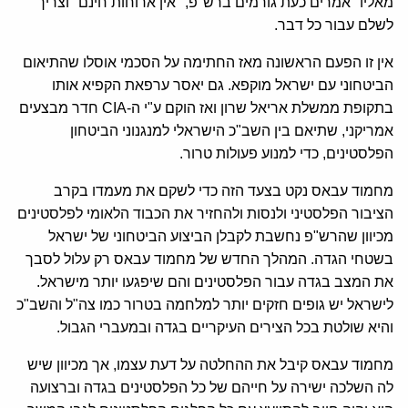
מאליו" אמרים כעת גורמים ברש"פ, "אין ארוחות חינם" וצריך
לשלם עבור כל דבר.
אין זו הפעם הראשונה מאז החתימה על הסכמי אוסלו שהתיאום
הביטחוני עם ישראל מוקפא. גם יאסר ערפאת הקפיא אותו
בתקופת ממשלת אריאל שרון ואז הוקם ע"י ה-CIA חדר מבצעים
אמריקני, שתיאם בין השב"כ הישראלי למנגנוני הביטחון
הפלסטינים, כדי למנוע פעולות טרור.
מחמוד עבאס נקט בצעד הזה כדי לשקם את מעמדו בקרב
הציבור הפלסטיני ולנסות ולהחזיר את הכבוד הלאומי לפלסטינים
מכיוון שהרש"פ נחשבת לקבלן הביצוע הביטחוני של ישראל
בשטחי הגדה. המהלך החדש של מחמוד עבאס רק עלול לסבך
את המצב בגדה עבור הפלסטינים והם שיפגעו יותר מישראל.
לישראל יש גופים חזקים יותר למלחמה בטרור כמו צה"ל והשב"כ
והיא שולטת בכל הצירים העיקריים בגדה ובמעברי הגבול.
מחמוד עבאס קיבל את ההחלטה על דעת עצמו, אך מכיוון שיש
לה השלכה ישירה על חייהם של כל הפלסטינים בגדה וברצועה