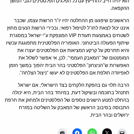
הוא יהיה חייב להתייעץ עם כל הפלגים הפלסטינים לגבי המשך
ההקפאה.
הראשונים שיפגעו מן ההחלטה יהיו יו"ר הרשות עצמו, שכבר
איננו יכול לצאת לחו"ל לטיפול רפואי, ובכירי הרשות הנעים מחוץ
לשטחים באמצעות תעודת VIP המונפקת ע"י ישראל במסגרת
שיתוף הפעולה הביטחוני. האופוריה הפלסטינית מתפוגגת עכשיו
והיא תתרסק על קרקע המציאות אם הפלסטינים יעצרו את
המומנטום של "המאבק העממי". לכן, אי אפשר לשלול את
האפשרות ש"הניצחון" הפלסטיני בהר הבית יהפוך במשך הזמן
לאפיזודה חולפת אם הפלסטינים לא יעשו "ניצול הצלחה".
הרבה תלוי גם בהפקת הלקחים בצד הישראלי, אם ישראל
תתנהל בחוכמה ובשיקול דעת, במיוחד בהר הבית, היא יכולה
בהחלט למנוע הישגים נוספים של הפלסטינים ולמחוק את חרפת
התבוסה בסיבוב הראשון של המאבק על השליטה במזרח
ירושלים ובהר הבית.