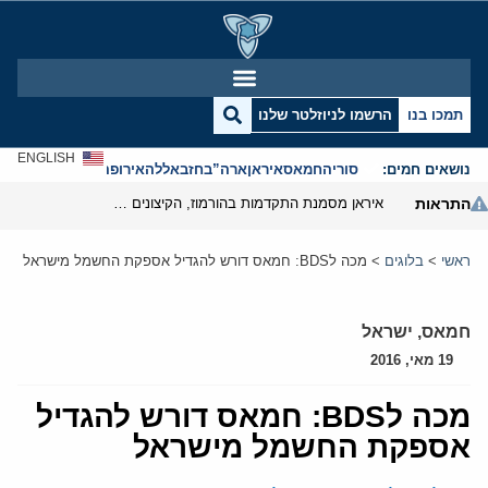
תמכו בנו
הרשמו לניוזלטר שלנו
ENGLISH
נושאים חמים:
סוריה
חמאס
איראן
ארה”ב
חזבאללה
אירופה
אנטישמיות
התראות
איראן מסמנת התקדמות בהורמוז, הקיצונים מנסים לבלום
ראשי
>
בלוגים
>
מכה לBDS: חמאס דורש להגדיל אספקת החשמל מישראל
חמאס
,
ישראל
19 מאי, 2016
מכה לBDS: חמאס דורש להגדיל
אספקת החשמל מישראל