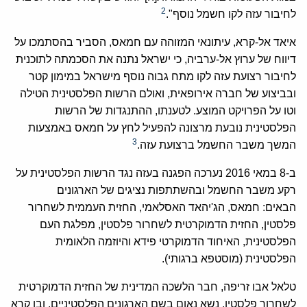
2
לחיבור עזה לקו חשמל נוסף".
איאד אל-קרא, עיתונאי המזוהה עם חמאס, הסביר בהסתמכו על
דיווח של ערוץ אל-ערביה, כי ישראל נתנה את הסכמתה לתוכנית
לחיבור רצועת עזה לקו מתח גבוה נוסף מישראל במימון קטר
ובביצוע של חברה אירופאית, ואולם הרשות הפלסטינית הטילה
וטו על הפרויקט המוצע. לטענתו, ההתנגדות של הרשות
הפלסטינית נובעת מרצונה להפעיל לחץ על חמאס באמצעות
3
המשך משבר החשמל ברצועת עזה.
ב-8 במאי 2016 נערכה הפגנה בעזה נגד הרשות הפלסטינית על
רקע משבר החשמל ובהשתתפות נציגים של הארגונים
הבאים: חמאס, הג'יהאד האסלאמי, החזית העממית לשחרור
פלסטין, החזית הדמוקרטית לשחרור פלסטין, מפלגת העם
הפלסטינית, האיחוד הדמוקרטי פידא והיוזמה הלאומית
הפלסטינית (מוסטפא ברגותי).
טלאל אבו זריפה, חבר הלשכה המדינית של החזית הדמוקרטית
לשחרור פלסטין, נשא נאום בשם הארגונים הפלסטיניים, ובו קרא