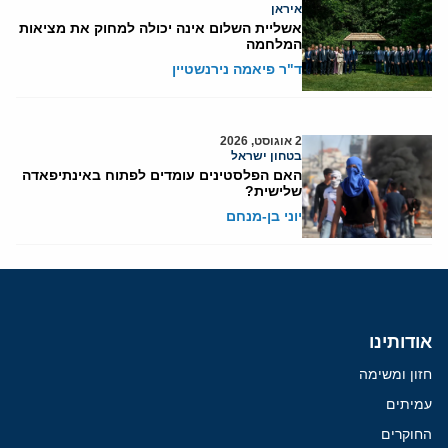
איראן
אשליית השלום אינה יכולה למחוק את מציאות
המלחמה
ד"ר פיאמה נירנשטיין
2 אוגוסט, 2026
בטחון ישראל
האם הפלסטינים עומדים לפתוח באינתיפאדה
שלישית?
יוני בן-מנחם
אודותינו
חזון ומשימה
עמיתים
החוקרים