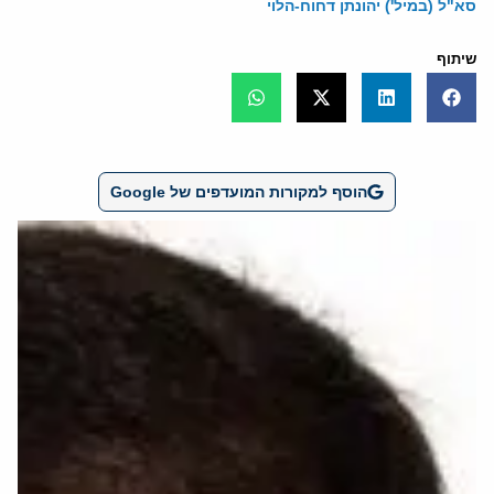
סא"ל (במיל') יהונתן דחוח-הלוי
שיתוף
הוסף למקורות המועדפים של Google