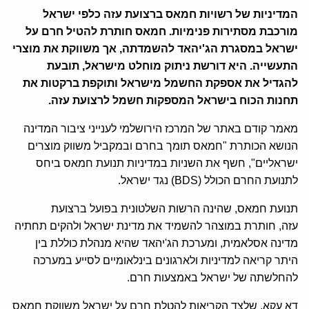
המדיניות של רשויות חמאס ברצועת עזה כלפי ישראל
מורכבת מסתירות פנימיות. חמאס חותרת להטיל חרם על
ישראל במסגרת הג'יהאד להשמדתה, אך משווקת את מוצרי
התעשייה. היא דורשת ניתוק מוחלט מישראל, תובעת
להגדיל את אספקת החשמל מישראל ותוקפת ברקטות את
תחנות הכוח בישראל המספקות חשמל לרצועת עזה.
מאמר קודם באתר של המרכז הירושלמי לענייני ציבור המדינה
הנושא הכותרת "חמאס תומך בחרם ובמקביל משווק מוצרים
ישראליים", חשף את השניות במדיניות תנועת חמאס ביחס
לתנועת החרם הכולל (BDS) נגד ישראל.
תנועת חמאס, שהינה הרשות השלטונית בפועל ברצועת
עזה, חותרת במוצהר להשמיד את מדינת ישראל ולהקים תחתיה
מדינה אסלאמית, ומערכת הג'יהאד שהיא מנהלת כוללת בין
היתר קריאה למדיניות ולארגונים בינלאומיים לסייע במערכה
להחלשתה של ישראל באמצעות חרם.
דא עקא, שלצד הקריאות להטלת חרם על ישראל משווקת חמאס