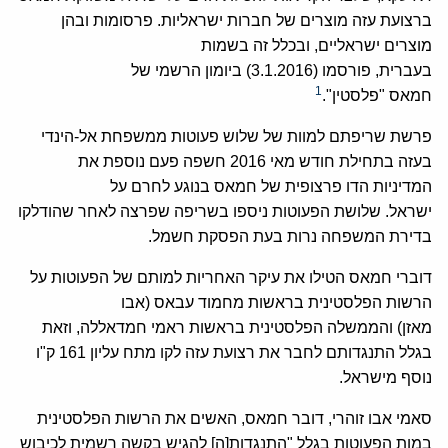
ברצועת עזה מוצרים של חברות ישראליות. פרסומות ובהן
מוצרים ישראליים, ובכלל זה בשמות
בעברית, פורסמו (3.1.2016) ביומון הרשמי של
1
חמאס "פלסטין".
פרשת שריפתם למוות של שלוש פעוטות ממשפחת אל-הינדי
בעזה בתחילת חודש מאי 2016 חשפה פעם נוספת את
המדיניות הדו פרצופית של חמאס בנוגע לחרם על
ישראל. שלושת הפעוטות ניספו בשריפה שפרצה לאחר שהודלקו
בדירת המשפחה נרות בעת הפסקת חשמל.
דוברי חמאס הטילו את עיקר האחריות למותם של הפעוטות על
הרשות הפלסטינית בראשות מחמוד עבאס (אבו
מאזן) והממשלה הפלסטינית בראשות ראמי חמדאללה, וזאת
בגלל התנגדותם לחבר את רצועת עזה לקו מתח עליון 161 ק"ו
נוסף מישראל.
סאמי אבו זוהרי, דובר חמאס, האשים את הרשות הפלסטינית
במות הפעוטות בגלל "התנגדות[ה] להגיש בקשה רשמית לכיבוש