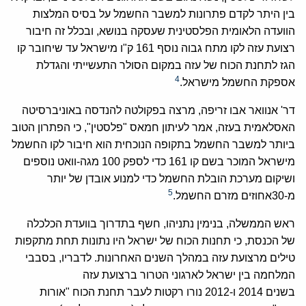
בין היתר לקדם פתרונות למשבר החשמל על בסיס המלצות
הוועדה הלאומית הפלסטינית שעסקה בנושא, ובכלל זה חיבור
רצועת עזה לקו מתח גבוה נוסף 161 ק"ו מישראל עד שיחובר קו
הגז לתחנת הכוח של עזה במקום הסולר התעשייתי והגדלת
4
אספקת החשמל מישראל.
דר' אנוואר אבו זריפה, מרצה בפקולטה להנדסה באוניברסיטה
האסלאמית בעזה, אמר לעיתון חמאס "פלסטין", כי הפתרון הטוב
ביותר למשבר החשמל בתקופה הנוכחית הוא חיבור לקו החשמל
מישראל המוכר בשם קו 161 כדי לספק 100 מגה-וואט נוספים
ושיקום מערכת הובלת החשמל כדי למנוע אובדן של יותר
5
מ-30אחוזים מזרם החשמל.
ראש הממשלה, בנימין נתניהו, חשף בתדרוך בוועדת הכלכלה
של הכנסת, כי תחנות הכוח של ישראל היו נתונות תחת מתקפות
טילים מרצועת עזה במהלך השנים האחרונות. לדבריו, בסבבי
המלחמה בין ישראל לארגוני הטרור ברצועת עזה
בשנים 2014 ו-2012 נורו רקטות לעבר תחנת הכוח "אורות