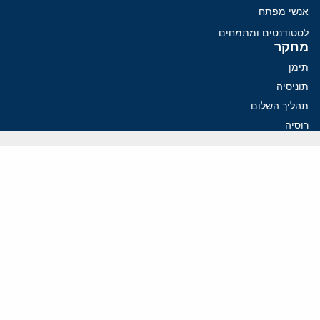
אנשי מפתח
לסטודנטים ומתמחים
מחקר
תימן
תוניסיה
תהליך השלום
רוסיה
קנדה
קטאר
פלסטינים
ערבי ישראל
ערב הסעודית
עיראק
פרסומים אחרונים
איראן מסמנת התקדמות בהורמוז, הקיצונים מנסים לבלום
קמפיזם: איך דוקטרינה קומוניסטית עיצבה את היחס לישראל במערב
נקמה בכותרות, הסכם בחדרים: איראן מתקרבת לפתיחת הורמוז