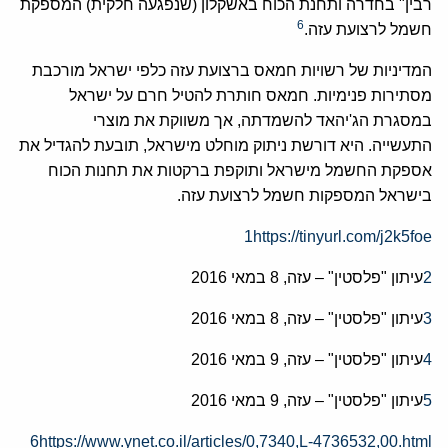
רבין" בחדרה ותחנת הכוח באשקלון (שנפגעה חלקית) המספקת
6
חשמל לרצועת עזה.
המדיניות של רשויות חמאס ברצועת עזה כלפי ישראל מורכבת
מסתירות פנימיות. חמאס חותרת להטיל חרם על ישראל
במסגרת הג'יהאד להשמדתה, אך משווקת את מוצרי
התעשייה. היא דורשת ניתוק מוחלט מישראל, תובעת להגדיל את
אספקת החשמל מישראל ותוקפת ברקטות את תחנות הכוח
בישראל המספקות חשמל לרצועת עזה.
1
https://tinyurl.com/j2k5foe
2
עיתון "פלסטין" – עזה, 8 במאי 2016
3
עיתון "פלסטין" – עזה, 8 במאי 2016
4
עיתון "פלסטין" – עזה, 9 במאי 2016
5
עיתון "פלסטין" – עזה, 9 במאי 2016
6
https://www.ynet.co.il/articles/0,7340,L-4736532,00.html