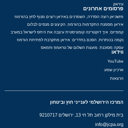
עיראק
פרסומים אחרונים
פזשכיאן רוצה הסדרה, השמרנים באיראן רוצים מנוף לחץ בהורמוז
איראן מסמנת התקדמות בהורמוז, הקיצונים מנסים לבלום
קמפיזם: איך דוקטרינה קומוניסטית עיצבה את היחס לישראל במערב
נקמה בכותרות, הסכם בחדרים: איראן מתקרבת לפתיחת הורמוז
עסקה מסוכנת: מועצת השלום של טראמפ וחמאס
ווידאו
YouTube
ארכיון שמע
הרצאות
המרכז הירושלמי לענייני חוץ וביטחון
בית מילקן רחוב תל חי 13, ירושלים 9210717
info@jcpa.org