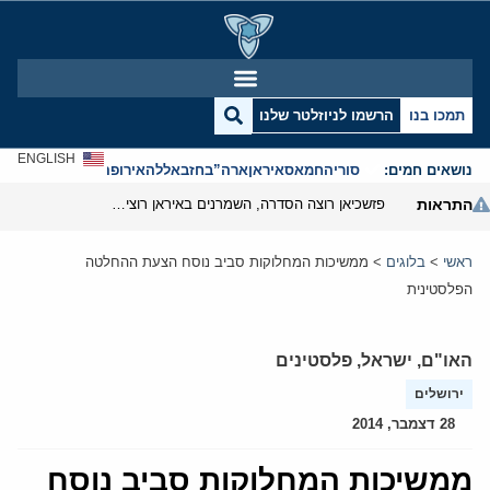
תמכו בנו
הרשמו לניוזלטר שלנו
ENGLISH
נושאים חמים:
סוריה
חמאס
איראן
ארה”ב
חזבאללה
אירופה
אנטישמיות
התראות
פזשכיאן רוצה הסדרה, השמרנים באיראן רוצים מנוף לחץ בהורמוז
ראשי
>
בלוגים
>
ממשיכות המחלוקות סביב נוסח הצעת ההחלטה
הפלסטינית
האו"ם
,
ישראל
,
פלסטינים
ירושלים
28 דצמבר, 2014
ממשיכות המחלוקות סביב נוסח