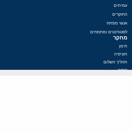
עמיתים
החוקרים
אנשי מפתח
לסטודנטים ומתמחים
מחקר
תימן
תוניסיה
תהליך השלום
רוסיה
קנדה
קטאר
פלסטינים
ערבי ישראל
ערב הסעודית
עיראק
פרסומים אחרונים
איראן מסמנת התקדמות בהורמוז, הקיצונים מנסים לבלום