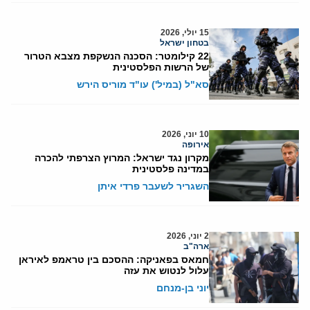
15 יולי, 2026
בטחון ישראל
22 קילומטר: הסכנה הנשקפת מצבא הטרור
של הרשות הפלסטינית
סא"ל (במיל') עו"ד מוריס הירש
10 יוני, 2026
אירופה
מקרון נגד ישראל: המרוץ הצרפתי להכרה
במדינה פלסטינית
השגריר לשעבר פרדי איתן
2 יוני, 2026
ארה"ב
חמאס בפאניקה: ההסכם בין טראמפ לאיראן
עלול לנטוש את עזה
יוני בן-מנחם