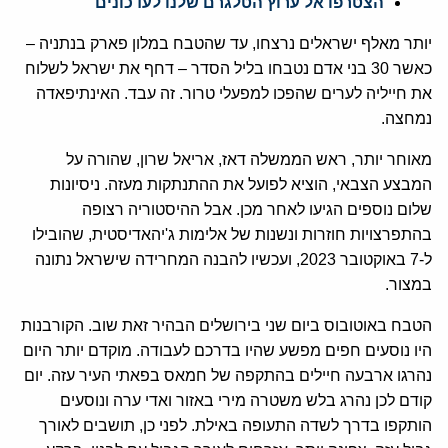
הצטרפו אל ערוץ הטלגרם שלנו לעדכונים
יותר מאלף ישראלים נרצחו, עד שהטבח במלון פארק בנתניה –
כאשר 30 בני אדם נטבחו בליל הסדר – דחף את ישראל לשלוח
את חייליה לערים שהפכו למפעלי טרור. זה עבד. האינתיפאדה
נמחצה.
מאוחר יותר, ראש הממשלה דאז, אריאל שרון, שהורה על
המבצע הצבאי, הוציא לפועל את ההתנתקות מעזה. ניסיונות
שלום נוספים הגיעו לאחר מכן. אבל ההיסטוריה רצופה
בהתפרצויות חוזרות ונשנות של אלימות ג'יהאדיסטית, שהובילו
ל-7 באוקטובר 2023, ועכשיו להבנה המחרידה שישראל נתונה
במצור.
הטבח באוטובוס ביום שני בירושלים הבהיר זאת שוב. הקורבנות
היו נוסעים חפים מפשע שהיו בדרכם לעבודה. מוקדם יותר היום
נהרגו ארבעה חיילים בהתקפה של חמאס בפאתי העיר עזה. יום
קודם לכן נהרג בלש משטרה מירי באזור ואדי ערה ונוסעים
הותקפו בדרך לשדה התעופה באילת. לפני כן, תושבים לאורך