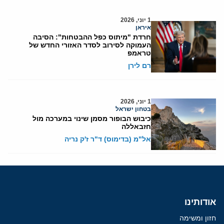
1 יוני, 2026
איראן
חרדת "מיתוס כפל ההבטחות": הסיבה
העמוקה לסירוב לסדר האזורי החדש של
טראמפ
רם לירן
1 יוני, 2026
בטחון ישראל
כיבוש הבופור מסמן שינוי במערכה מול
חזבאללה
אל"מ (בדימוס) ד"ר ז'ק נריה
אודותינו
חזון ומשימה