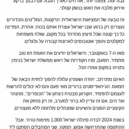
גבול עזה. צפונה יותר, אזרחים לאורך הגבול עם לבנון. ברקע
איראן מלבה את האש בנשק קטלני.
זה טבעה של המציאות הישראלית: הרקטות, המל"טים והכדורים
נעצרים רק ברגע שבו ישראל עוצרת אותם בכוח. אחרת, המדינה
כל כך קטנה שכל פיצוץ מהדהד בכל מקום, שולח משפחות
למקלטים והופך אוטובוסים לארונות קבורה על גלגלים.
מאז ה-7 באוקטובר, הישראלים יודעים את האמת הזו טוב
מתמיד. הפעם, פניו הקודרות של ראש ממשלת ישראל בנימין
נתניהו במקום אמרו הכל.
האיום מתרחב. יהודה ושומרון עלולה להפוך לחזית הבאה של
חמאס. הג'יהאדיסטים ברורים מאי פעם והם לא יכולים להרשות
לעצמם להפסיד. הקוראן מבטיח ניצחון על "הכופרים", מהנהר
ועד הים. אם זה עדיין לא ברור למערב, זה רק מחזק את
הקיצוניים הסונים והשיעים שמנהלים מלחמה ללא מעצורים.
בשנת 2024 לבדה סיכלה ישראל 1,000 מזימות טרור. אבל
ההתקפה שהתרחשה אמש, חמקה. שני המחבלים הסתננו ליד