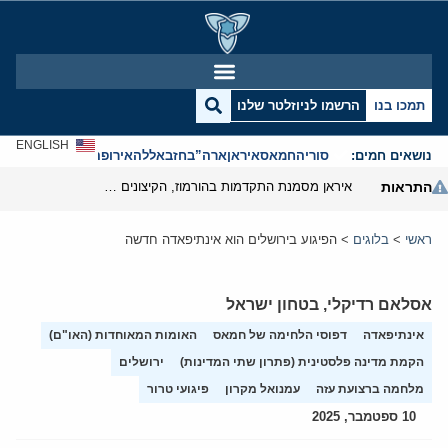
תמכו בנו
הרשמו לניוזלטר שלנו
ENGLISH
נושאים חמים:
סוריה
חמאס
איראן
ארה”ב
חזבאללה
אירופה
אנטישמיות
התראות
איראן מסמנת התקדמות בהורמוז, הקיצונים מנסים לבלום
ראשי
>
בלוגים
>
הפיגוע בירושלים הוא אינתיפאדה חדשה
אסלאם רדיקלי
,
בטחון ישראל
אינתיפאדה
דפוסי הלחימה של חמאס
האומות המאוחדות (האו"ם)
הקמת מדינה פלסטינית (פתרון שתי המדינות)
ירושלים
מלחמה ברצועת עזה
עמנואל מקרון
פיגועי טרור
10 ספטמבר, 2025