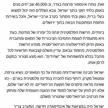
זאת, נותרו אינספור פרצות בגדר, וכ-40,000
שב"חים
נעים
באופן בלתי חוקי בתוך ישראל. צבא הצללים הזה יכול למצוא
בעלי ברית, נשק ובתי מסתור בקרב ערביי ישראל, והכל בשירות
התופת המתוכננת הבאה בתוך ירושלים.
בינתיים, הרשות הפלסטינית זנחה כל יומרה של מתינות. כעת
היא מתגמדת לעומת התמיכה הציבורית של חמאס ומחוברת
באופן הדוק לאידיאולוגיה הג'יהאדיסטית. מנהיג הרשות
הפלסטינית, מחמוד עבאס, עדיין משלם קצבאות חודשיות לכל
מחבל בכלא ולמשפחות של "שהידים". הוא מונע מטרור במקום
לרסן אותו.
ישראל מבינה שהישרדותה מונחת על כף המאזניים. נשיא צרפת,
עמנואל מקרון, דוחף כעת להכרה במדינה פלסטינית באו"ם – כזו
שאינה מראה סימנים של הוקעת הג'יהאדיזם. זה לא יוצר שלום,
אלא רק לוחץ על ישראל למסד את ההגנה העצמית שלה ומחזק
את הנרטיב הג'יהאדיסטי שהטרור משלם.
ישראל חיה במציאות של אינתיפאדה חדשה. המערב צריך