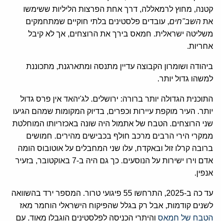
קטנה, מחוץ לרמאללה, דרך אחת הפרצות הליליות ששימשו
את
השב"חים
, עובדים פלסטינים בלתי חוקיים שמתחמקים
משליטה ישראלית. חמאס בירך את הרוצחים, אך לא קיבל
אחריות.
ביהודה ושומרון הקבוצה עדיין מתנסה ומתארגנת, מתכוננת
למשהו גדול יותר.
התוכנית הגדולה יותר ברורה: ירושלים. לג'יהאד אין פרס גדול
יותר. העיר מוקפת עיירות וכפרים, בדיוק המקומות שמהם הגיעו
שני הרוצחים. הטבח של אתמול היה שונה באכזריותו המוחלטת
ממקרי הירי הרבים מרכב חולף בכבישים מהירים. חמושים
ברובה קרלו זול ובאקדח, עלו שני המחבלים על אוטובוס הומה
אדם וירו ישירות על הנוסעים. כך גם היה ב-7 באוקטובר, בזעיר
אנפין.
עד כה ב-2025, התרחשו 55 פיגועי טרור. המספר ירד בהשוואה
לשנים קודמות, אבל רק בגלל שהפיקוח הישראלי הוחמר מאז
הטבח של חמאס
והיתרי הכניסה לפלסטינים הוגבלו מאוד. עם