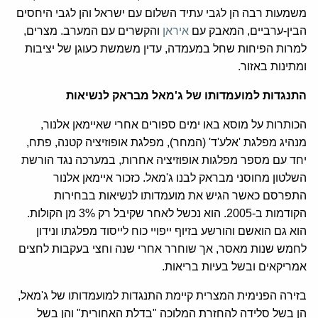
משמעות רבה הן לגבי עתיד השלום עם ישראל והן לגבי היחסים
הבין-ערביים, המאבק עם
איראן
והקשרים עם המערב. מצרים,
למרות הפיחות שחל במעמדה, עדין משמשת כעוגן של יציבות
ומתינות באזור.
התנגדות למועמדותו של ג'מאל מבראק לנשיאות
הכותרות על מוסא באו ימים ספורים אחרי שאיימאן אלנור,
מנהיג מפלגת 'אלע'ד' (המחר), מפלגת אופוזיציה קטנה, פתח,
יחד עם מספר מפלגות אופוזיציה אחרות, במערכה נגד הורשת
השלטון מחוסני מבראק לבנו ג'מאל. כזכור איימאן אלנור
התפרסם כאשר הגיש את מועמדותו לנשיאות בבחירות
הקודמות ב-2005. הוא נכשל לאחר שקיבל רק 3% מן הקולות.
הוא גם הואשם והורשע בזיוף ייפויי כוח לייסוד מפלגתו ונידון
לחמש שנות מאסר, אך שוחרר אחרי שנה וחצי בעקבות לחצים
אמריקאים ובשל בעיות בריאות.
בזירה הפנימית המצרית קיימת התנגדות למועמדותו של ג'מאל,
הן בשל סלידה להחזרת המלוכה "בדלת האחורית" והן בשל