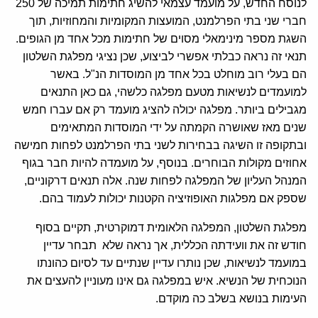
לנוסח החדש, על מועמד עצמאי להשיג חתימות תמיכה של 250
חברי שני בתי הפרלמנט, המועצות המקומיות והמחוזיות, תוך
השגת מספר מינימאלי מסוים של חתימות מכל אחד מן הגופים.
תנאי זה נראה כבלתי אפשרי לביצוע, שכן נציגי מפלגת השלטון
הם בעלי רוב מוחלט בכל אחד מן המוסדות הנ"ל. באשר
למועמדים לנשיאות מטעם מפלגה כלשהי, גם כאן התנאים
מגבילים ביותר. מפלגה יכולה להציג מועמד רק אם עברו חמש
שנים מאז שאושרה הקמתה על ידי המוסדות המתאימים
ובתקופה זו השיגה בבחירות לשני בתי הפרלמנט לפחות חמישה
אחוזים מקולות הבוחרים. בנוסף, על מועמדה להיות חבר בגוף
המנהל העליון של המפלגה לפחות שנה. אלה תנאים דרקוניים,
שספק אם מפלגות האופוזיציה הקטנות יכולות לעמוד בהם.
מפלגת השלטון, המפלגה הלאומית דמוקרטית, תקיים בסוף
חודש זה את וועידתה הכללית, אך נראה שלא תבחר עדיין
במועמד לנשיאות, שכן נותרו עדיין שנתיים עד לסיום כהונתו
הנוכחית של הנשיא. איש במפלגה גם אינו מעוניין להעצים את
העימות בנושא בשלב כה מוקדם.