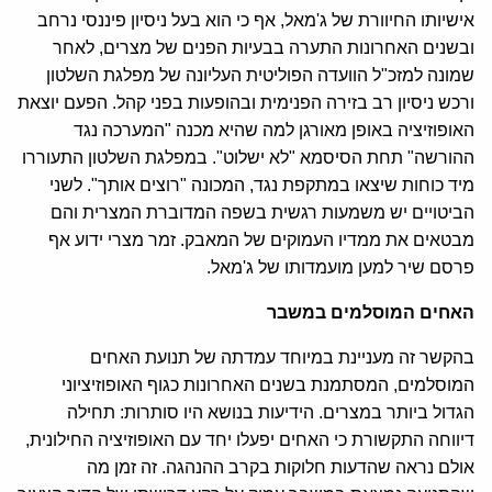
אישיותו החיוורת של ג'מאל, אף כי הוא בעל ניסיון פיננסי נרחב
ובשנים האחרונות התערה בבעיות הפנים של מצרים, לאחר
שמונה למזכ"ל הוועדה הפוליטית העליונה של מפלגת השלטון
ורכש ניסיון רב בזירה הפנימית ובהופעות בפני קהל. הפעם יוצאת
האופוזיציה באופן מאורגן למה שהיא מכנה "המערכה נגד
ההורשה" תחת הסיסמא "לא ישלוט". במפלגת השלטון התעוררו
מיד כוחות שיצאו במתקפת נגד, המכונה "רוצים אותך". לשני
הביטויים יש משמעות רגשית בשפה המדוברת המצרית והם
מבטאים את ממדיו העמוקים של המאבק. זמר מצרי ידוע אף
פרסם שיר למען מועמדותו של ג'מאל.
האחים המוסלמים במשבר
בהקשר זה מעניינת במיוחד עמדתה של תנועת האחים
המוסלמים, המסתמנת בשנים האחרונות כגוף האופוזיציוני
הגדול ביותר במצרים. הידיעות בנושא היו סותרות: תחילה
דיווחה התקשורת כי האחים יפעלו יחד עם האופוזיציה החילונית,
אולם נראה שהדעות חלוקות בקרב ההנהגה. זה זמן מה