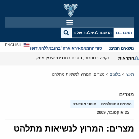
תמכו בנו
הרשמו לניוזלטר שלנו
ENGLISH
נושאים חמים:
סוריה
חמאס
איראן
ארה”ב
חזבאללה
אירופה
אנטישמיות
התראות
נקמה בכותרות, הסכם בחדרים: איראן מתקרבת לפתיחת הורמוז
ראשי
>
בלוגים
>
מצרים: המרוץ לנשיאות מתלהט
מצרים
האחים המוסלמים
חוסני מובארכ
25 אוקטובר, 2009
מצרים: המרוץ לנשיאות מתלהט