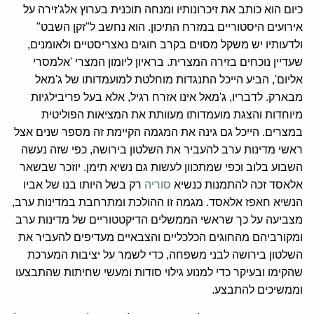
כיום הוא כותב את זיכרונותיו ומנחה תוכנית בערוץ אלג'זירה על
אירועים היסטוריים במזרח התיכון. הוא נחשב ל"זקן השבט"
ולדעותיו יש משקל מסוים בקרב חוגים נאצריסטיים ולאומנים,
שעדיין נוכחים בזירה המצרית. בראיון ליומון המצרי 'אלמסרי
אליום', הביע הייכל התנגדות מוחלטת למועמדותו של ג'מאל
מבארק. לדבריו, ג'מאל אינו אזרח רגיל, אלא בעל פריבילגיות
מיוחדות והצגת מועמדותו מעוותת את המציאות הפוליטית
במצרים. הייכל גם גינה את המגמה הקיימת זה מספר שנים אצל
ראשי מדינות ערב להעביר את השלטון בירושה, כפי שזה נעשה
השבוע בלוב וכפי שמתכוון לעשות גם נשיא תימן. יוזכר שבשאר
אלאסד זכה להתמנות כנשיא
סוריה
רק בשל היותו בנו של אביו
הנשיא חאפז אלאסד. מגמה זו ההולכת ומתרחבת במדינות ערב,
מצביעה על כך שראשי הממשלים הדיקטטוריים של מדינות ערב
ומקורביהם מהחוגים הכלכליים והצבאיים מעדיפים להעביר את
השלטון בירושה לבני משפחה, כדי לשמר על יציבות המערכת
שהקימו ובעיקר כדי למנוע גילוי סודות ומעשי שחיתות שהתבצעו
וממשיכים להתבצע.