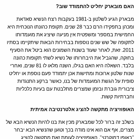
האם מובארק יחליט להתמודד שוב
?
מבארק הגיע לשלטון ב-1981 בעקבות רצח הנשיא סאדאת
ומכהן בתפקידו הרם כבר 28 שנים. תקופת כהונתו הנוכחית היא
החמישית במספר ומשפטית אין מניעה שיציג את מועמדותו
לתקופה של שש שנים נוספות בבחירות הבאות שיתקיימו בסתיו
2011. זאת, לאחר שעוד בשנות השמונים הוא ביטל את הסעיף
בחוקה, שהגביל את היבחרותו של נשיא לשתי תקופות כהונה
בלבד. השאלה היא האם בגילו, השנה מלאו לו 81 שנים, ואחרי
שנות שלטון ארוכות ומתישות אכן יתמודד פעם נוספת או יחליט
סופית על הגשת המועמדות של בנו, כאשר ברקע התנגדות
ציבורית גוברת ובזמן שמצרים מתלבטת עם בעיות כלכליות
וחברתיות קשות.
האופוזיציה מתקשה להציג אלטרנטיבה אמיתית
בשלב זה ברור לכל שמבארק מכין את בנו להיות הנשיא הבא של
מצרים, אף אם הוא אינו מודה בכך וטוען שהנשיא הבא יבחר
"באופן דמוקרטי". האופוזיציה לעומת זאת מתקשה להציג