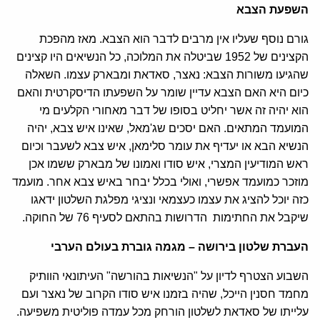
השפעת הצבא
גורם נוסף שעליו אין מרבים לדבר הוא הצבא. מאז מהפכת
הקצינים של 1952 שביטלה את המלוכה, כל הנשיאים היו קצינים
שהגיעו משורות הצבא: נאצר, סאדאת ומבארק עצמו. השאלה
כיום היא האם הצבא עדיין שומר על השפעתו הדיסקרטית והאם
הוא יהיה זה אשר יחליט בסופו של דבר מאחורי הקלעים מי
המועמד המתאים. האם יסכים שג'מאל, שאינו איש צבא, יהיה
הנשיא הבא או יעדיף את עומר סלימאן, איש צבא לשעבר וכיום
ראש המודיעין המצרי, איש סודו ואמונו של מבארק ששמו אכן
מוזכר כמועמד אפשרי, ואולי בכלל יבחר באיש צבא אחר. מועמד
כזה יוכל להציג את עצמו כעצמאי ונציגי מפלגת השלטון ידאגו
שיקבל את החתימות הדרושות בהתאם לסעיף 76 של החוקה.
העברת שלטון בירושה – מגמה גוברת בעולם הערבי
השבוע הצטרף לדיון על "הנשיאות בהורשה" העיתונאי הוותיק
מחמד חסנין הייכל, שהיה בזמנו איש סודו הקרוב של נאצר ועם
עלייתו של סאדאת לשלטון הורחק מכל עמדה פוליטית משפיעה.