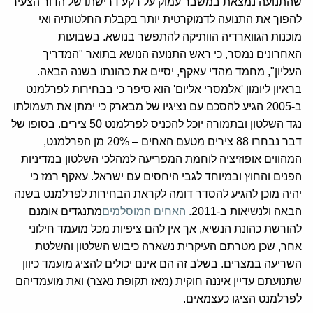
שהתנועה נמצאת במשבר עמוק על רקע דרישתו של הדור הצעיר
להפוך את התנועה לדמוקרטית יותר בקבלת החלטותיה ואי
מוכנות הגווארדיה הוותיקה להתפשר בנושא. בשבועות
האחרונים נמסר, כי ראש התנועה הנושא בתואר "המדריך
העליון", מחמד מהדי עאקף, יסיים את כהונתו בשנה הבאה.
בראיון ליומון 'אלמסרי אליום' הוא סיפר כי בבחירות לפרלמנט
ב-2005 הגיע להסכם עם נציגיו של מבארק כי ימתן את תעמולתו
נגד השלטון ובתמורה יוכל להכניס לפרלמנט 50 צירים. בסופו של
דבר נבחרו 88 צירים מטעם האחים – 20% מן הפרלמנט,
המהווים אופוזיציה לוחמת המפריעה למהלכי השלטון במדיניות
הפנים והחוץ ובמיוחד לגבי היחסים עם ישראל. עאקף רמז כי
יהיה מוכן להגיע להסדר דומה לקראת הבחירות לפרלמנט בשנה
הבאה ולנשיאות ב-2011.
האחים המוסלמים
מתנגדים אומנם
להורשת כהונת הנשיא, אך אין להם ציפיות מכל מועמד חילוני
אחר, שכן מטרתם העיקרית נשארה כיבוש השלטון והשלטת
השריעה במצרים. בשלב זה הם אינם יכולים להציג מועמד כיוון
שתנועתם עדיין איננה חוקית (מאז תקופת נאצר) ואת מועמדיהם
לפרלמנט הציגו כעצמאים.