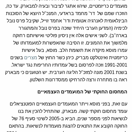
מועמדים כריזמטיים, שיהוו אתגר לציבור ובעיה למבארק. עד כה,
הוזכרו שמם של דר' מחמד בראדעי, המנכ"ל היוצא של הסוכנות
הבינלאומית לאנרגיה אטומית ודר' אחמד זוייל, שקיבל פרס נובל
לכימיה (המדען הערבי היחיד שזכה בפרס נובל והמתגורר
בארה"ב). לשני אישים אלה אין ניסיון פוליטי ואישיותם רחוקה
מלמשוך את ההמונים. זו הסיבה שהאפשרות למועמדותו של
עמרו מוסא מיקדה את תשומת הלב. מוסא, בעל אישיות
כריזמטית ואינטלקט מבריק, כיהן כשר החוץ של
מצרים
בשנים
1991-2001 וזכה לפרסום בשל עמדותיו החריפות נגד ישראל.
בשנת 2001 מונה למזכ"ל הליגה הערבית. יש הטוענים כי מבארק
ראה בו מתחרה ורצה להרחיקו ממסדרונות השלטון.
המחסום החוקתי של המועמדים העצמאיים
עם זאת, בפני מוסא וייתר המועמדים העצמאיים הפוטנציאלים
עומד מחסום חוקתי קשה. מבארק, שהתחיל להכין את בנו
לנשיאות לפני מספר שנים, הביא ב-2005 לשינוי סעיף 76 של
החוקה הקובע את התנאים להצגת מועמדות לנשיאות. בהתאם