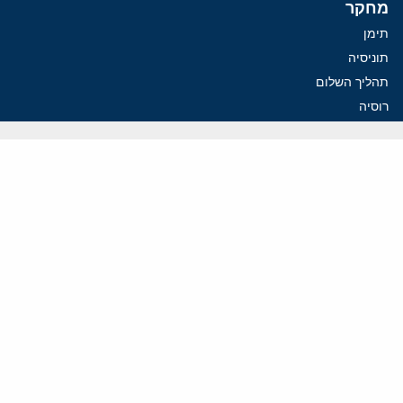
מחקר
תימן
תוניסיה
תהליך השלום
רוסיה
קנדה
קטאר
פלסטינים
ערבי ישראל
ערב הסעודית
עיראק
פרסומים אחרונים
איראן מסמנת התקדמות בהורמוז, הקיצונים מנסים לבלום
קמפיזם: איך דוקטרינה קומוניסטית עיצבה את היחס לישראל במערב
נקמה בכותרות, הסכם בחדרים: איראן מתקרבת לפתיחת הורמוז
עסקה מסוכנת: מועצת השלום של טראמפ וחמאס
הים התיכון עשוי להיות החזית הבאה של איראן