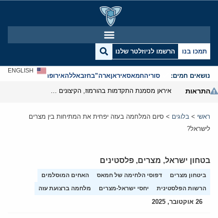
תמכו בנו
הרשמו לניוזלטר שלנו
ENGLISH
נושאים חמים:
סוריה
חמאס
איראן
ארה”ב
חזבאללה
אירופה
אנטישמיות
התראות
איראן מסמנת התקדמות בהורמוז, הקיצונים מנסים לבלום
ראשי
>
בלוגים
>
סיום המלחמה בעזה יפחית את המתיחות בין מצרים
לישראל?
בטחון ישראל
,
מצרים
,
פלסטינים
ביטחון מצרים
דפוסי הלחימה של חמאס
האחים המוסלמים
הרשות הפלסטינית
יחסי ישראל-מצרים
מלחמה ברצועת עזה
26 אוקטובר, 2025