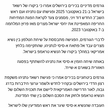
גורמים מדיניים בכירים בירושלים אמרו כי ביקורו של רשאד
בישראל ב-21 באוקטובר 2025 ופגישתו עם נתניהו ועם ראש
השב"כ החדש דוד זיני, מסמנים צעד לקראת הפגת המתיחות
החריפה המאפיינת את יחסי ישראל-מצרים מאז פרוץ המלחמה
ב-7 באוקטובר 2023.
לדברי הגורמים, הפגישה מתבססת על שיחת הטלפון בין נשיא
מצרים עבד אל-פתאח א-סיסי לנתניהו, שהתקיימה בלחץ
אמריקאי במהלך ביקורו של הנשיא טראמפ בישראל.
באותה שיחה הזמין א-סיסי את נתניהו להשתתף בפסגה
האזורית בשארם א-שייח'.
גורמים ביטחוניים בכירים אמרו כי פגישת רשאד-נתניהו משקפת
רצון הדדי בירושלים ובקהיר לחדש ולשמר ערוצי הידברות בדרג
גבוה, לאור הדרישה האמריקאית ליישם את תוכנית השלום של
הנשיא טראמפ ולחזק את הסכם השלום בין שתי המדינות.
העובדה שהנשיא א-סיסי שיגר את ראש המודיעין שלו לישראל