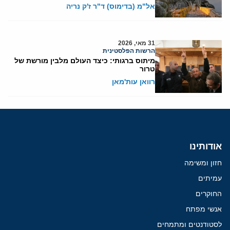
אל"מ (בדימוס) ד"ר ז'ק נריה
31 מאי, 2026
הרשות הפלסטינית
מיתוס ברגותי: כיצד העולם מלבין מורשת של
טרור
רוואן עות'מאן
אודותינו
חזון ומשימה
עמיתים
החוקרים
אנשי מפתח
לסטודנטים ומתמחים