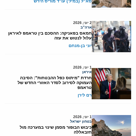
סא"ל (במיל') עו"ד מוריס הירש
2 יוני, 2026
ארה"ב
חמאס בפאניקה: ההסכם בין טראמפ לאיראן
עלול לנטוש את עזה
יוני בן-מנחם
1 יוני, 2026
איראן
חרדת "מיתוס כפל ההבטחות": הסיבה
העמוקה לסירוב לסדר האזורי החדש של
טראמפ
רם לירן
1 יוני, 2026
בטחון ישראל
כיבוש הבופור מסמן שינוי במערכה מול
חזבאללה