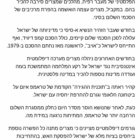
הפלסטיני של מעבר רפיח, מהלכים שמצרים סירבה להכיר
בהם. במקביל, מצרים עצמה הואשמה בהפרת מרכיבים של
הסכמי השלום בסיני.
בחודש שעבר הזהיר הנשיא א-סיסי כי מדיניותה של ישראל
עלולה לסכן הסכמי שלום קיימים, כולל הסכם קמפ דיוויד, ואף
התייחס לישראל כ"אויב", לראשונה מאז נחתם ההסכם ב-1979.
בחודשים האחרונים ניהלה מצרים מערכה דיפלומטית
אינטנסיבית נגד ישראל על רקע המלחמה המתמשכת בעזה
ועודדה מדינות נוספות להכיר במדינה פלסטינית.
קהיר ראתה ב"תוכנית ההגירה" הקודמת של טראמפ איום על
ביטחונה הלאומי וגורם להחרפת יחסיה עם ישראל.
כעת, לאחר שהנושא הוסר מסדר היום כחלק ממסגרת השלום
הרחבה יותר של טראמפ, המתיחות נרגעה במידת מה.
גורמים דיפלומטיים מציינים כי מצרים מתנה כל הפשרה נוספת
ביחסים בציות מלא של ישראל להפסקת האש, בהתחייבות