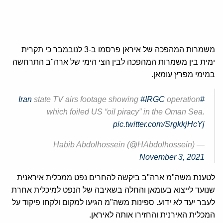
משמרות המהפכה של איראן פרסמו ב-3 לנובמבר כי תקרית
ימית בין משמרות המהפכה לבין הצי הימי של ארה"ב התרחשה
במימי מפרץ עומאן.
state TV airs footage showing
#IRGC
operation
#Iran
which foiled US “oil piracy” in the Oman Sea.
pic.twitter.com/SrgkkjHcYj
— Habib Abdolhossein (@HAbdolhossein)
November 3, 2021
לטענת משה"מ ארה"ב ביקשה להחרים נפט ממכלית איראנית
שנועד לייצוא בעומאן והחלה בשאיבה של הנפט למיכלית אחרת
לעבר יעד לא ידוע. ספינות משה"מ הגיעו למקום ולקחו פיקוד על
המכלית האירנית והחזירו אותה לאיראן.