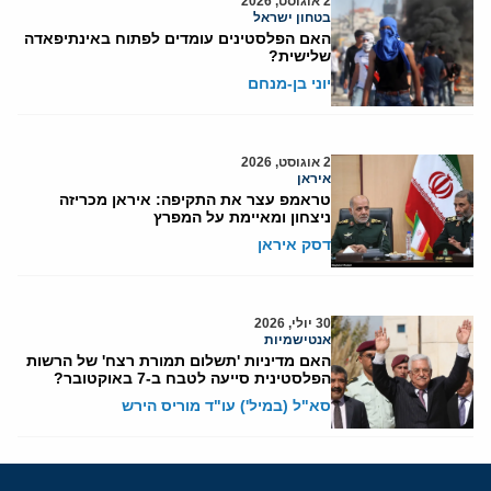
2 אוגוסט, 2026
בטחון ישראל
האם הפלסטינים עומדים לפתוח באינתיפאדה
שלישית?
יוני בן-מנחם
2 אוגוסט, 2026
איראן
טראמפ עצר את התקיפה: איראן מכריזה
ניצחון ומאיימת על המפרץ
דסק איראן
30 יולי, 2026
אנטישמיות
האם מדיניות 'תשלום תמורת רצח' של הרשות
הפלסטינית סייעה לטבח ב-7 באוקטובר?
סא"ל (במיל') עו"ד מוריס הירש