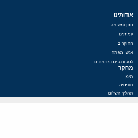
אודותינו
חזון ומשימה
עמיתים
החוקרים
אנשי מפתח
לסטודנטים ומתמחים
מחקר
תימן
תוניסיה
תהליך השלום
רוסיה
קנדה
קטאר
פלסטינים
ערבי ישראל