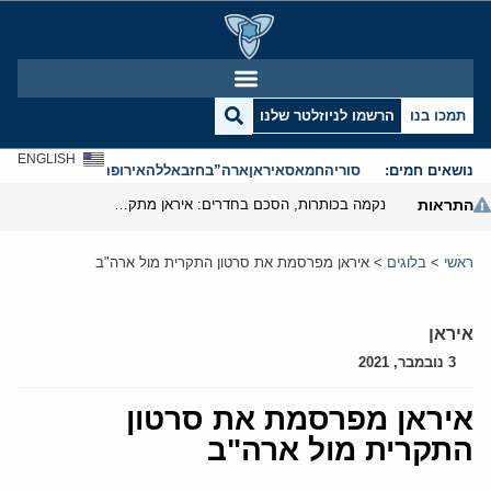
תמכו בנו
הרשמו לניוזלטר שלנו
ENGLISH
נושאים חמים:
סוריה
חמאס
איראן
ארה”ב
חזבאללה
אירופה
אנטישמיות
התראות
נקמה בכותרות, הסכם בחדרים: איראן מתקרבת לפתיחת הורמוז
ראשי
>
בלוגים
>
איראן מפרסמת את סרטון התקרית מול ארה"ב
איראן
3 נובמבר, 2021
איראן מפרסמת את סרטון
התקרית מול ארה"ב