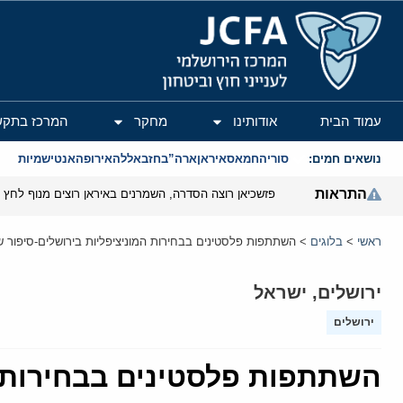
המרכז הירושלמי לענייני חוץ וביטחון
עמוד הבית
אודותינו
מחקר
המרכז בתקש
נושאים חמים:
סוריה
חמאס
איראן
ארה”ב
חזבאללה
אירופה
אנטישמיות
התראות
פזשכיאן רוצה הסדרה, השמרנים באיראן רוצים מנוף לחץ ב
ראשי
>
בלוגים
>
השתתפות פלסטינים בבחירות המוניציפליות בירושלים-סיפור ש
ירושלים
,
ישראל
ירושלים
השתתפות פלסטינים בבחירות ה