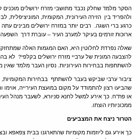
הסקר מלמד שחלק נכבד מתושבי מזרח ירושלים מוכנים לה
ולהפריד בין הזירה העירונית, המקומית, המוניציפלית, לב
כרגע ברי השגה. רבים יותר במזרח ירושלים מבינים עתה כ
ארוכות זורמים בעיקר למערב העיר – עוברת דרך השפעה 
שאלה נפרדת לחלוטין היא, האם המגמות האלה שמתחזקות 
להצבעה המונית של ערביי מזרח ירושלים בקלפי? לא בהכ
להשתתפות בבחירות העירוניות. נסיון העבר מלמד שאין מ
ציבור ערבי שביקש בעבר להשתתף בבחירות המקומיות, כמ
שהביעו רצון להתמודד על מקום במועצת העירייה, אוימו 
או פת"ח. כך אירע למשל לחנא סניורא, לשעבר מנהל העיתו
ממכוניותיו הוצתו.
הטרור ניצח את המצביעים
כך אירע גם ליוזמות מקומיות שהתארגנו בבית צפאפא וב