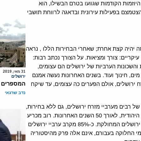
יוזמות הקודמות שגוועו בטרם הבשילו, הוא
צטמצם בפעילות עירונית ובדאגה לרווחת תושבי
 יהיה קצת אחרת; שאחרי הבחירות הללו , נראה
עיקריים: צורך ומציאות. על הצורך נכתב רבות:
והשכונות הערביות של ירושלים הם עצומים,
31 מאי, 2019
ים, חינוך ועוד. בשנים האחרונות נעשה אמנם
ירושלים
המספרים ש
ח ירושלים, אולם הפערים כה עצומים, עד שיקח
נדב שרגאי
של רבים מערביי מזרח ירושלים, גם ללא בחירות,
והיא תולדה של החיים יחדיו בעיר מאוחדת, לצד אוכלוסיה היהודית, לאורך 50 השנים האחרונות. רוב מכריע
של אוכלוסיית ירושלים, יהודים כערבים, כלל אינו זוכר את ירושלים המחולקת. כ-85% מקרב ערביי ירושלים
ת. ימי החלוקה בעבורם, אינם אלה פרק מהיסטוריה