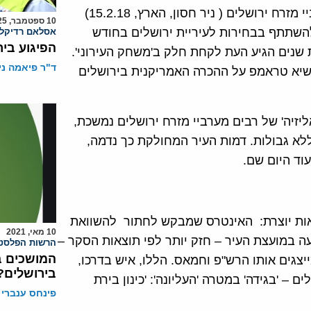
סקר מקיף שביצע המרכז הפלסטיני לדעת קהל בקרב ערביי מזרח ירושלים ( ניר חסון, הארץ, 15.2.18)
10 ספטמבר, 2025
ליהם להשתתף בבחירות לעיריית ירושלים בחודש
אסלאם רדיקלי
הפיגוע בי
שנים הגיע העת לקחת חלק ב'משחק העירוני'.
ד"ר פיאמה ני
שיא טראמפ על ההכרה האמריקנית בירושלים
יזיה' של רבים מערביי מזרח ירושלים נמשכת,
שנות יחד בעיר אחת, ללא גבולות. דמות העיר המחולקת כך נדמה,
וד היום שם.
ות יוצרת: האינטרס שמבקש לחתור להשוואת
10 מאי, 2021
ה במועצת העיר – חזק יותר לפי תוצאות הסקר –
הרשות הפלסטי
המושכים ב
צגים אותו הרש"פ וחמאס. הללו, איש בדרכו,
בירושלים?
 – 'בגידה' במטרה 'העליונה': 'כינון בירת
פינחס ענברי