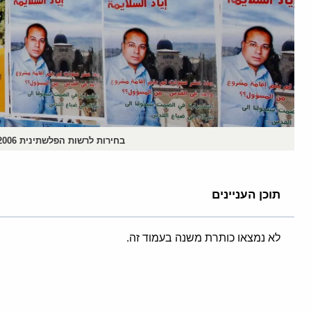
בחירות לרשות הפלשתינית 2006 במזרח ירושלים. בצילום, תעמולת בחירות למועמדים בסמוך לשער הפרחים// צילום: MILNER MOSHE , לע"מ
תוכן העניינים
לא נמצאו כותרת משנה בעמוד זה.