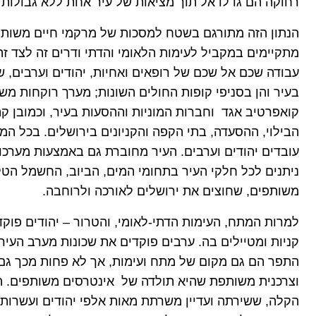
רחוקה הם גדלו אל תוך מציאות של עיר אחת ללא גבולות ו
הנתון הזה מתורגם בשטח למסכות של מרקמי חיים משותפים
מתקיימים במקביל לעימות הלאומי והדתי ודרים זה לצד זה
עבודה שכם אל שכם של רופאים ואחיות, יהודים וערבים, 
בעיר והן בסניפי קופות החולים השונות; מערך רוקחות מש
קואפרטיב אגד וחברות המוניות וההסעות בעיר, וכמובן קה
הבילוי, ההסעדה, בתי הקפה והקניונים בירושלים. בכל המקו
עובדים יהודים וערבים. העיר מחוברת גם באמצעות מער
ניתנים לכל חלקי העיר בתחומי המים, הביוב, החשמל הטל
משותפים, שחוצים את ירושלים לאורכה ולרוחבה.
למרות המתח, העימות הדתי-לאומי, והטרור – יהודים פוקד
קניות ומטיילים בה. ערבים פוקדים את שכונות מערב העיר בע
התפר הם גם מקום של מתח ועימות, אך לא פחות מכך גם 
וצרכנית משותפת שהיא תולדה של אינטרסים משותפים. ה
הקלה, ששירתה ועדיין משרתת מאות אלפי יהודים ועשרות 