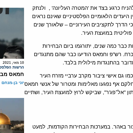
ניח כרגע בצד את 'המטרה העליונה' , ולנתק
ין היעדים הלאומיים הפלסטיניים שאינם נראים
י הדרך לתקציבים העירוניים – שלאורך שנים
פוליטית במועצת העיר.
כבר כמה שנים, יתורגמו ביום הבחירות
רח. רש"פ וחמאס הודיעו כבר שהם מתנגדים
דובר בהתנגדות מילולית בלבד.
10 מאי, 2021
הרשות הפלסטי
חמאס מבקש
ו גם אישי ציבור מקרב ערביי מזרח העיר
יוני בן-מנחם
וחלקם אף נפגעו מאלימות ומטרור של אנשי חמאס
ן "אל־פג'ר", שביקש לרוץ למועצת העיר, ושתיים
צור באהר. במערכות הבחירות הקודמות, למעט