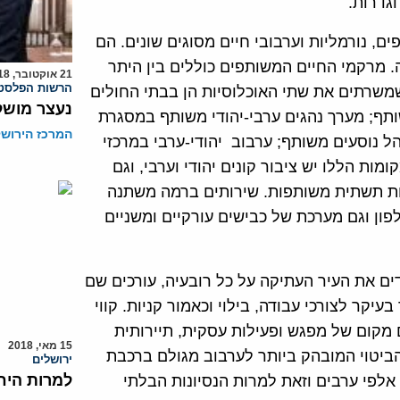
גדרות.
, נורמליות וערבובי חיים מסוגים שונים. הם
. מרקמי החיים המשותפים כוללים בין היתר
21 אוקטובר, 2018
הרשות הפלסטי
שמשרתים את שתי האוכלוסיות הן בבתי החולים
נעצר מושל
ותף; מערך נהגים ערבי-יהודי משותף במסגרת
המרכז הירושל
ל נוסעים משותף; ערבוב יהודי-ערבי במרכזי
מות הללו יש ציבור קונים יהודי וערבי, וגם
כות תשתית משותפות. שירותים ברמה משתנה
פון וגם מערכת של כבישים עורקיים ומשניים
ים את העיר העתיקה על כל רובעיה, עורכים שם
יקר לצורכי עבודה, בילוי וכאמור קניות. קווי
מקום של מפגש ופעילות עסקית, תיירותית
15 מאי, 2018
ביטוי המובהק ביותר לערבוב מגולם ברכבת
ירושלים
למרות היח
אלפי ערבים וזאת למרות הנסיונות הבלתי