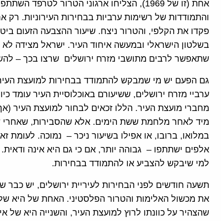
אחת (זו של 1969), הצליחו ארגוני הטרור לטרפ
והתמודדות של רשימות ערביות בבחירות העירוניות. רק א
פקדו את הקלפי, והטרור ניצח. שיעור ההצבעה הזעום ביט
בשלטון הישראלי ובמעשה איחוד העיר. ישראל מצידה לא ה
שתאפשר לרבים מתושבי מזרח ירושלים שרצו בכך – להשת
מחברי מועצת העיר. הללו זכאים לבחור למועצת העיר (א
מיד לאחר מלחמת ששת הימים. אלא שהסבירות, שאחרי שנ
במלואו, ברובו, או אפילו בשיעור ניכר – נמוכה. לעומת
אלפים ישתתפו – גבוהה יותר, אם כי גם היא אינה ודאית
למי שיבקש להצביע או להתמודד בבחירות.
תשעה חודשים לפני הבחירות לעיריית ירושלים, יש כבר שת
את מכשול האלימות והטרור הפלסטיני. האחת של היא של 
שהצהיר על כוונתו לרוץ למועצת העיר, והשנייה היא של 