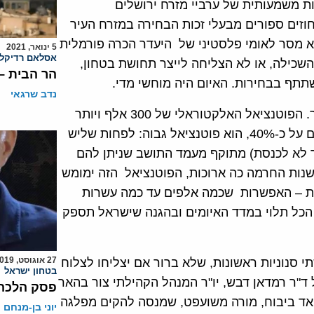
ד השתתפות משמעותית של ערביי מזרח ירושלים
חוזים ספורים מבעלי זכות הבחירה במזרח העיר
א מסר לאומי פלסטיני של היעדר הכרה פורמלית
5 ינואר, 2021
אסלאם רדיקלי
שכילה, או לא הצליחה לייצר תחושת בטחון,
הר הבית – 
תף בבחירות. האיום היה מוחשי מדי.
נדב שרגאי
גם הפעם יש מי שמבקש להתמודד בבחירות למועצת העיר. הפוטנציאל האלקטוראלי של 300 אלף ויותר
ערביי מזרח ירושלים, ששיעורם באוכלוסיית העיר עומד כיום על כ-40%, הוא פוטנציאל גבוה: לפחות שליש
ך לא לכנסת) מתוקף מעמד התושב שניתן להם
ות החרמה כה ארוכות, הפוטנציאל הזה ימומש
 זאת – האפשרות שכמה אלפים עד כמה עשרות
. הכל תלוי במדד האיומים ובהגנה שישראל תספק
27 אוגוסט, 2019
י סנוניות ראשונות, שלא ברור אם יצליחו לצלוח
בטחון ישראל
ד"ר רמדאן דבש, יו"ר המנהל הקהילתי צור בהאר
פסק הלכה 
איאד ביבוח, מורה משועפט, שמנסה להקים מפלגה
יוני בן-מנחם