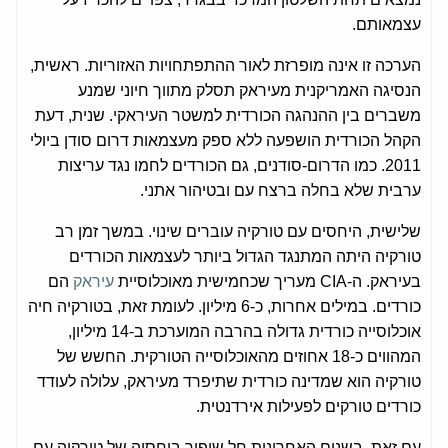
עצמאותם.
הערכה זו אינה מופרזת לאור ההתפתחויות האזוריות. ראשית,
הנסיגה האמריקנית מעיראק תסלק מתווך חיוני שמנע
משברים בין ההנהגה הכורדית למשטר העיראקי. שנית, דעת
הקהל הכורדית הושפעה ללא ספק מעצמאות דרום סודן ביולי
2011. כמו הדרום-סודנים, גם הכורדים לחמו נגד עריצות
ערבית שלא בחלה ברצח עם ובטיהור אתני.
שלישית, היחסים עם טורקיה עוברים שינוי. במשך זמן רב
טורקיה היתה המתנגד הגדול ביותר לעצמאות הכורדים
בעיראק. ה-CIA מעריך שכחמישית מאוכלוסיית
עיראק
הם
כורדים. במילים אחרות, כ-6 מיליון. לעומת זאת, בטורקיה חיה
אוכלוסייה כורדית גדולה בהרבה המוערכת ב-14 מיליון,
המהווים כ-18 אחוזים מהאוכלוסייה הטורקית. החשש של
טורקיה הוא שמדינה כורדית שתיפרד מעיראק, עלולה לעודד
כורדים טורקים לפעילות אירדנטית.
עם זאת, בשנים האחרונות חל שיפור ביחסיה של טורקיה עם