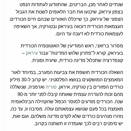
שנתיים לאחר מכן, הבריטים, שהתוודעו לעתודות הנפט
בצפון עיראק, שיכנעו את חבר הלאומים לשנות את הגבול
הצפוני של עיראק, כך שייכללו האזורים שבהם חיים הכורדים.
העצמאות הכורדית דוכאה בעיראק ובטורקיה, אך השאיפה
לעצמאות כורדית לא דעכה עד היום.
מסרור ברזאני, ראש המודיעין של האוטונומיה הכורדית
בעיראק, קורא ל"פתרון שלוש המדינות" עבור
עיראק
–
קונפדרציה שתכלול מדינה כורדית, שיעית וסונית.
השאלה הכורדית חושפת את צביעות המערב, במיוחד לאור
המאמצים המושקעים בנושא הפלסטיני. יש קרוב ל-30 מיליון
כורדים הפזורים בין טורקיה, איראן,
סוריה
וארמניה, שנשללה
מהם זכות להגדרה עצמית שאותה קיבלו לפני יותר מ-90
שנה. הכורדים מודעים למוסר הכפול שהקהילה הבינלאומית
מאמצת בכל פעם שנושא עצמאותם עולה. מסיבה זו, עד כה,
נזהרו מנהיגים כורדים שלא לקדם מדינה משלהם. ועם זאת,
יש סימנים רבים לכך שעמדה זו תשתנה בקרוב.