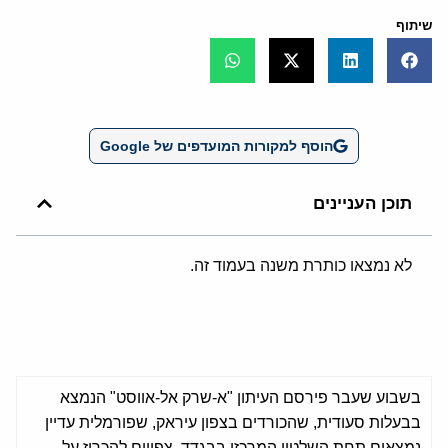
שיתוף
הוסף למקורות המועדפים של Google
תוכן העניינים
לא נמצאו כותרת משנה בעמוד זה.
בשבוע שעבר פירסם העיתון "א-שרק אל-אווסט" הנמצא
בבעלות סעודית, שהכורדים בצפון עיראק, שפורמלית עדיין
נמצאים תחת השלטון המרכזי בבגדד, צפויים להכריז על