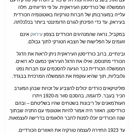
הממשלה של כורדיסטן העיראקית. על פי הדיווחים, חלה
עלייה במעורבותן של חברות טורקיות באוטונומיה הכורדית
בעיראק, עד כדי הפיכתן לגורם הדומיננטי ביותר בכלכלתה.
במקביל, נראה שהמנהיגים הכורדים בצפון
עיראק
אינם
זועמים על הפלישות של הצבא הטורקי לתוך גבולם.
ובינתיים, ברוב כורדיסטן העיראקית ניתן לראות את הדגל
הכורדי מתנוסס, ואילו את הדגל העיראקי כמעט לא רואים.
הממשלה הכורדית כבר הגיעה להסכמים עם חברות נפט
גלובליות, תוך שהיא עוקפת את הממשלה המרכזית בבגדד.
פוליטיקאים כורדים יכולים להצביע על זכויות שבהן המערב
הכיר בעבר. לדוגמה, בהסכם סוור מ-1920 ויתרו
העות'מאנים על ריבונות בשטחים שהיו בשליטתם – ובהם
כורדיסטן. האזור היה אמור להיות אוטונומי עם התניה שבתוך
שנה הכורדים יוכלו לפנות לחבר הלאומים בדרישה לעצמאות.
עד 1923 החזירה לעצמה טורקיה את האזורים הכורדיים.