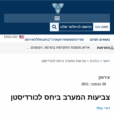
תמכו בנו
הרשמו לניוזלטר שלנו
ENGLISH
נושאים חמים:
סוריה
חמאס
איראן
ארה”ב
חזבאללה
אירופה
אנטישמיות
התראות
איראן מסמנת התקדמות בהורמוז, הקיצונים מנסים לבלום
ראשי
>
בלוגים
>
צביעות המערב ביחס לכורדיסטן
עיראק
20 נובמבר, 2011
צביעות המערב ביחס לכורדיסטן
דורי גולד