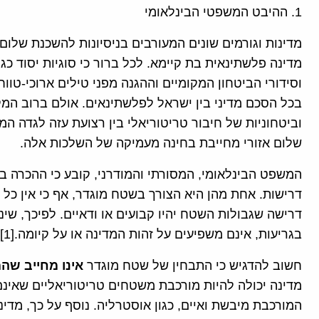
1. ההיבט המשפטי הבינלאומי
מדינות וגורמים שונים המעורבים בניסיונות להשכנת שלום
מדינה פלשתינאית בת קיימא. לכל ברור כי סוגיות יסוד כגו
וסידורי הביטחון המקומיים וההגנה מפני טילים ארוכי-טווח
בכל הסכם מדיני בין ישראל לפלשתינאים. אולם ברוב ה
וביטחוניות של חיבור טריטוריאלי בין רצועת עזה לגדה ה
שלום אזורי מחייבת בחינה מעמיקה של השלכות אלה.
המשפט הבינלאומי, המסורתי והמודרני, קובע כי ההכרה ב
דרישות. אחת מהן היא הצורך בשטח מוגדר, אף כי אין כל ה
דרישה שגבולות השטח יהיו קבועים או ודאיים. לפיכך, שינ
בגריעות, אינם משפיעים על זהות המדינה או על קיומה.[1]
חשוב להדגיש כי התבחין של שטח מוגדר
אינו מחייב שה
מדינה יכולה להיות מורכבת משטחים טריטוריאליים שאינם
המורכבת מיבשת ואיים, כגון אוסטרליה. נוסף על כך, מדי