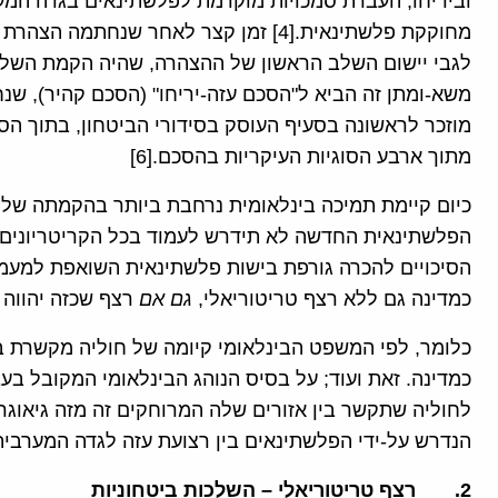
וביריחו, העברת סמכויות מוקדמת לפלשתינאים בגדה המע
לגבי יישום השלב הראשון של ההצהרה, שהיה הקמת השלטו
מוזכר לראשונה בסעיף העוסק בסידורי הביטחון, בתוך הסכ
מתוך ארבע הסוגיות העיקריות בהסכם.[6]
כיום קיימת תמיכה בינלאומית נרחבת ביותר בהקמתה של 
הפלשתינאית החדשה לא תידרש לעמוד בכל הקריטריונים ש
הסיכויים להכרה גורפת בישות פלשתינאית השואפת למעמד
כמדינה גם ללא רצף טריטוריאלי,
גם אם
רצף שכזה יהווה 
כלומר, לפי המשפט הבינלאומי קיומה של חוליה מקשרת בי
כמדינה. זאת ועוד; על בסיס הנוהג הבינלאומי המקובל בעב
לחוליה שתקשר בין אזורים שלה המרוחקים זה מזה גיאוגרפי
הנדרש על-ידי הפלשתינאים בין רצועת עזה לגדה המערבית
2.
רצף טריטוריאלי – השלכות ביטחוניות