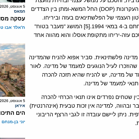
רבית, והסכם על ממשל עצמי ובחירת מועצת
5 אוגוסט, 2026
מחוקקת פלשתינאית.[4] זמן קצר לאחר שנחתמה הצהרת העקרונות (DOP) החל המשא-ומתן בין הצדדים
חמאס
ן העצמי של הפלשתינאים בעזה וביריחו.
עסקה מסוכ
משא-ומתן זה הביא ל"הסכם עזה-יריחו" (הסכם קהיר), שנחתם ב-4 במאי 1994.[5] המושג "מעבר בטוח"
ח'אלד אבו ט
ם עזה-יריחו מתקופת אוסלו והוא מהווה אחד
מדינה פלשתינאית. סביר אפוא להניח שהמדינה
הוזכרו לעיל הנוגעים למעמד של מדינה. לאור
 של מדינה, יש להניח שהיא תזכה להכרה
תנאי למעמד של מדינה.
ן שטחים נפרדים אינו תנאי הכרחי להכרה
5 אוגוסט, 2026
ר ובהווה, למדינה אין זכות טבעית (אינהרנטית)
איראן
הים התיכון
ת. ניתן ליישם עובדה זו לגבי הרצף הריבוני
יוני בן-מנחם
.