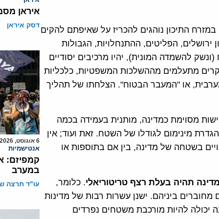
איראן מסמ
דסק איראן
 במזרח התיכון נוהגים להכריז על שאיפתם להקים
ן ירושלים, הפליטים, ההתנחלויות, הגבולות
 (ונשק להשמדה המונית), יהיו מרכיבים יסודיים
מקרים מתעלמים מההשלכות המשפטיות, כלכליות
מערבית, או "המעבר הבטוח". הצלחתו של תהליך
ישות מסוימת כמדינה, מותנית בעמידה בכמה
גדרת מינימום לגודלו של השטח. זאת ועוד; אין
6 אוגוסט, 2026
ויים בשטחה של מדינה, בין אם בתוספות או
אנטישמיות
קמפיזם: א
במערב
מדינה תהיה בעלת רצף טריטוריאלי
. כלומר,
עו"ד תרצה שו
 מחוברים ביניהם. ישנן עשרות רבות של מדינות
נה יכולה להיות מורכבת משטחים נפרדים