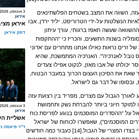
3 אוגוסט, 2026
ת עזה, השווה את המצב בשטחים הפלשתינאים
איראן
ות הנשלטות על-ידי הטרוריסט, יליד ירדן, אבו
איראן מצי
ה עוד יותר היא ההשוואה שעשה חאפז ברגותי, עורך עיתון
דסק איראן
ומליה בשנות התשעים, והכריז כי "ההתקפות
ל זרים נראות כאילו אנחנו מתחרים עם 'אדוני
הזכיה 'בפרס נובל לאנרכיה'". האנרכיה המתמשכת, שהיא
סר יכולתו של אבו מאזן, לנקוט אפילו צעדים
ר שאת את הסיכון העצום הכרוך במעבר הבטוח,
ובסופו של דבר גם לישראל.
ור צבאי באורך של 13 ק"מ המשתרע לאורך הגבול עם מצרים, מפריד בין רצועת עזה
 למוקד חיוני ביותר להברחת נשק ותחמושת
3 אוגוסט, 2026
איראן
בר 2005 חתמו מצרים וישראל על "ההסדרים המוסכמים בנוגע לפריסת כוח
אשליית הש
רים המוסכמים"), שאִפשרו לכוחות של ישראל
ד"ר פיאמה ני
לפנות את המסדרון ולפרוס כוחות של משמר הגבול המצרי בצדו המצרי של הגבול.[14] כעבור כמה חודשים