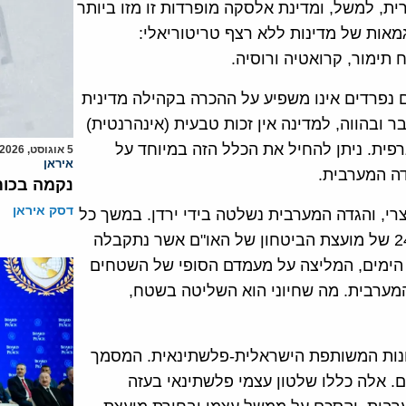
ית, למשל, ומדינת אלסקה מופרדות זו מזו ביותר
 ק"מ של טריטוריה קנדית.[2] למעשה, זיהינו 9 דוגמאות של מדינות ללא רצף טריטוריאלי:
ח תימור, קרואטיה ורוסיה.
 נפרדים אינו משפיע על ההכרה בקהילה מדינית
 ובהווה, למדינה אין זכות טבעית (אינהרנטית)
רפית. ניתן להחיל את הכלל הזה במיוחד על
5 אוגוסט, 2026
איראן
דה המערבית.
נקמה בכות
דסק איראן
 צבאי מצרי, והגדה המערבית נשלטה בידי ירדן. במשך כל
אותה תקופה לא היה כל קשר בין שני האזורים. החלטה 242 של מועצת הביטחון של האו"ם אשר נתקבלה
מים, המליצה על מעמדם הסופי של השטחים
 המערבית. מה שחיוני הוא השליטה בשטח,
ספטמבר 1993 בהצהרת העקרונות המשותפת הישראלית-פלשתינאית. המסמך
ם. אלה כללו שלטון עצמי פלשתינאי בעזה