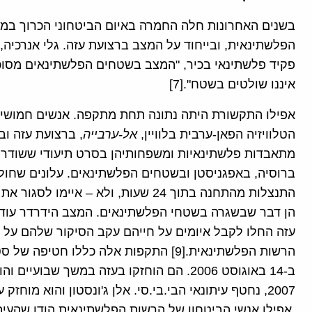
בשנים האחרונות חלה החמרה באיום הביטחוני הכרוך במ
הפלשתינאית, ובייחוד על המצב ברצועת עזה. גלי אנרכיה, 
פקיד פלשתינאי בכיר, "המצב בשטחים הפלשתינאים מסוכן
איננו שולטים בשטח".[7]
אפילו התקשורת היתה נתונה תחת מתקפה. אנשים חמושי
הטלוויזיה הפאן-ערבית בלוויין,
אל-ערבייה
,
ברצועת עזה וב
מתאבדות פלשתינאיות ומשפחותיהן בסרט תיעודי ששודר
ברוסיה, באפגניסטן ובשטחים הפלשתינאים. עלונים שחולק
הן דבר שבשגרה בשטחי הפלשתינאים. המצב הידרדר עוד 
עזה החלו לקבל איומים על חייהם עקב הסיקור שלהם על
הרשות הפלשתינאית.[9] התקפות אלה כללו חט
2007, נחטף עיתונאי הבי.בי.סי. אלן ג'ונסטון והוא מוח
אפילו אנשי הביטחון של הרשות הפלשתינאית הודו שהעיתונ