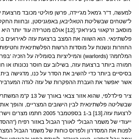
למעשה, ד"ר ג'מאל מג'יידה, פרשן פוליטי מכובד מרצוע
ל"שטחים שבשליטת ה
טאליבאן
באפגניסטן, ובחוות החקלאי
מוסאב זרקאווי בעיראק".[12] אולם מטריד
פלשתינאי. הוא השווה את המצב ברצועת עזה לאירועים בס
החוזרות ונשנות על מוסדות הרשות הפלשתינאית וחטיפות ש
המלחמה' (warlords) והמיליציות בסומליה על 
חמורה ביותר ברצועת עזה, בשילוב עם חוסר נכונותו או חו
בסיסיים ביותר כדי להשיב את הסדר על כנו, מדגישה בית
אשר יאפשר את העברת ההפקרות של עזה לגדה המערבית, 
ציר פילדלפי, שהוא אז
שבשליטה פלשתינאית לבין הישובים המצריים, והופך אותו
לרצועת עזה.[13] ב-1 בספטמ
ייעודי של משמר הגבול" לאורך הגבול באזור רפיח ("ההסד