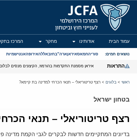
המרכז הירושלמי לענייני חוץ וביטחון
עמוד הבית
אודותינו
מחקר
המרכז בתקש
נושאים חמים:
סוריה
חמאס
איראן
ארה”ב
חזבאללה
אירופה
אנטישמיות
התראות
איראן מסמנת התקדמות בהורמוז, הקיצונים מנסים לבלום
ראשי
>
בלוגים
>
רצף טריטוריאלי – תנאי הכרחי למדינה בת קיימא?
בטחון ישראל
רצף טריטוריאלי – תנאי הכרחי
בדיונים המתקיימים חדשות לבקרים לגבי הקמת מדינה פלש