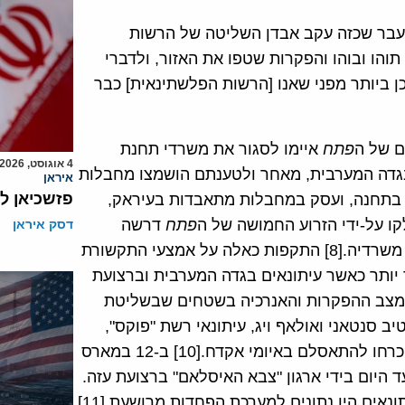
עבר שכזה עקב אבדן השליטה של הרשות
תוהו ובוהו והפקרות שטפו את האזור, ולדברי
 ביותר מפני שאנו [הרשות הפלשתינאית] כבר
ם של ה
פתח
איימו לסגור את משרדי תחנת
4 אוגוסט, 2026
גדה המערבית, מאחר ולטענתם הושמצו מחבלות
איראן
פזשכיאן ל
 בתחנה, ועסק במחבלות מתאבדות בעיראק,
ו על-ידי הזרוע החמושה של ה
פתח
דרשה
דסק איראן
התנצלות מהתחנה בתוך 24 שעות, ולא – איימו לסגור את משרדיה.[8] התקפות כאלה על אמצעי התקשורת
יותר כאשר עיתונאים בגדה המערבית וברצועת
 מצב ההפקרות והאנרכיה בשטחים שבשליטת
יפה של סטיב סנטאני ואולאף ויג, עיתונאי רשת "פוקס",
ב-14 באוגוסט 2006. הם הוחזקו בעזה במשך שבועיים והוכרחו להתאסלם באיומי אקדח.[10] ב-12 במארס
זק עד היום בידי ארגון "צבא האיסלאם" ברצועת עזה.
אים היו נתונים למערכת הפחדות מרושעת.[11]