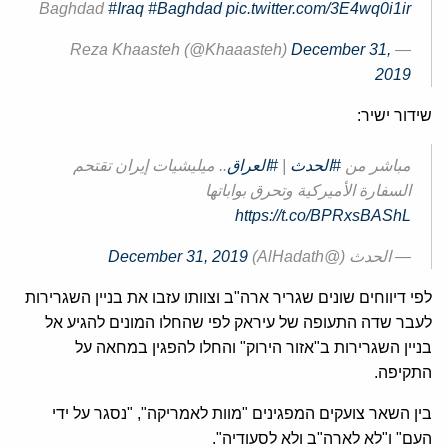
Baghdad
#Iraq
#Baghdad
pic.twitter.com/3E4wq0i1ir
December 31,
— Reza Khaasteh (@Khaaasteh)
2019
שידור ישיר:
مباشر من
#الحدث
|
#العراق
.. ميليشيات إيران تقتحم
السفارة الأميركية وتحرق بواباتها
https://t.co/BPRxsBAShL
— الحدث (@AlHadath)
December 31, 2019
לפי דיווחים שונים שגריר ארה"ב וצוותו עזבו את בניין השגרירות
לעבר שדה התעופה של עיראק לפי שהחלו המונים להגיע אל
בניין השגרירות ב"אזור הירוק" והחלו להפגין במחאה על
התקיפה.
בין השאר צועקים המפגינים "מוות לאמריקה", "נסגר על ידי
העם" ו"לא לארה"ב ולא לסעודיה".