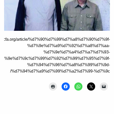
/he.jcfa.org/article/%d7%90%d7%99%d7%a8%d7%90%d7%9f-
%d7%9e%d7%a9%d7%92%d7%a8%d7%aa-
%d7%9e%d7%a4%d7%a7%d7%93-
d7%9e%d7%9c%d7%99%d7%92%d7%99%d7%95%d7%9f-
%d7%94%d7%96%d7%a8%d7%99%d7%9d-
%d7%94%d7%a9%d7%99%d7%a2%d7%99-%d7%9c/