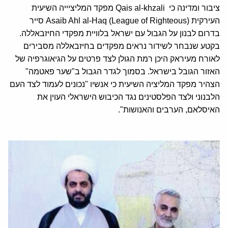
ציבור ומדינה כי Qais al-khzali מפקד המליציייה השיעית
העירקית Asaib Ahl al-Haq (League of Righteous) סייר
בדרום לבנון על הגבול עם ישראל בלוויית מפקדי החיזבאללה.
בקטע שנבחר לשידור נראים מפקדים בחיזבאללה מסבירים
לאורח מעיראק היכן רמת הגולן לצד פרטים על הגיאוגרפיה של
האזור הגובל בישראל. בסמוך לגדר הגבול ב"שער פאטמה"
הצהיר מפקד המליציה השיעית כי אנשיו "נכונים לעמוד לצד העם
הלבנוני ולצד הפלסטינים נגד הכיבוש הישראלי העוין את
האיסלאם, הערבים והאנושות".