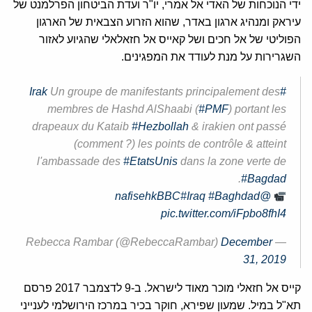
ידי הנוכחות של האדי אל אמרי, יו"ר ועדת הביטחון הפרלמנט של
עיראק ומנהיג ארגון באדר, שהוא הזרוע הצבאית של הארגון
הפוליטי של אל חכים ושל קאייס אל חזאלאלי שהגיוע לאזור
השגרירות על מנת לעודד את המפגינים.
Un groupe de manifestants principalement des
#Irak
membres de Hashd AlShaabi (
#PMF
) portant les
drapeaux du Kataib
#Hezbollah
& irakien ont passé
(comment ?) les points de contrôle & atteint
l'ambassade des
#EtatsUnis
dans la zone verte de
.
#Bagdad
#Iraq
#Baghdad
@nafisehkBBC
pic.twitter.com/iFpbo8fhI4
December
— Rebecca Rambar (@RebeccaRambar)
31, 2019
קייס אל חזאלי מוכר מאוד לישראל. ב-9 לדצמבר 2017 פרסם
תא"ל במיל. שמעון שפירא, חוקר בכיר במרכז הירושלמי לענייני