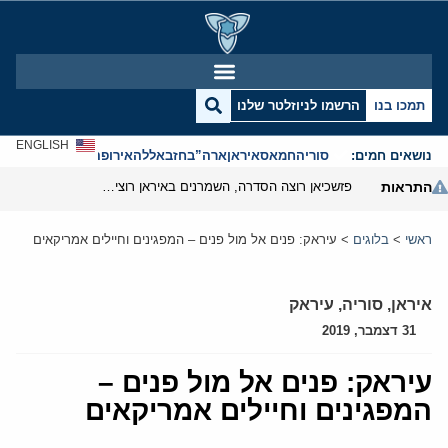
תמכו בנו
הרשמו לניוזלטר שלנו
ENGLISH
נושאים חמים:
סוריה
חמאס
איראן
ארה”ב
חזבאללה
אירופה
אנטישמיות
התראות
פזשכיאן רוצה הסדרה, השמרנים באיראן רוצים מנוף לחץ בהורמוז
ראשי
>
בלוגים
>
עיראק: פנים אל מול פנים – המפגינים וחיילים אמריקאים
איראן
,
סוריה
,
עיראק
31 דצמבר, 2019
עיראק: פנים אל מול פנים –
המפגינים וחיילים אמריקאים