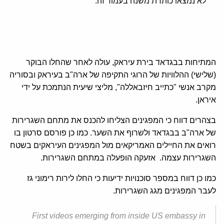
לא נמצאו כותרת משנה בעמוד זה.
המתיחות בבגדאד בירת עיראק, עולה לאחר שהחלו הבוקר
(שלישי) ההלוויות של הרוגי התקיפה של ארה"ב בעיראק ובסוריה
מקרב אנשי "כתייב חיזבאללה", מליצי שיעית הנתמכת על ידי
איראן.
בצהרים דווח כי המפגינים הצליחו להכנס את מתחם השגרירות
של ארה"ב בבגדאד ולשרוף את השער. כמו כן פורסם סרטון בו
רואים את החיילים האמריקאים מול המפגינים העיראקים בשטח
השגרירות עצמה. אזעקה הופעלה במתחם השגרירות.
כמו כן דווח במספר סוכנויות ידיעות כי החלו לירות רימוני גז
לעבר המפגינים מגג השגרירות.
First videos emerging from inside US embassy in