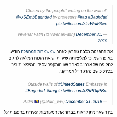
"Closed by the people" writing on the wall of
@USEmbBaghdad
by protesters
#Iraq
#Baghdad
pic.twitter.com/zfrzWaM8we
December 31,
— Nwenar Fatih (@NwenarFatih)
2019
את ההפגנות מלבה טהראן לאחר
שמשמרות המהפכה
הודיעו
באופן רשמי כי למליציותה שיעיות יש את הזכות המלאה להגיב
לתקיפה של ארה"ב לאחר שזו הותקפה על ידי המיליציות בירי
בכירכוכ שם נהרג חייל אמריקני.
Outside walls of
#UnitedStates
Embassy in
#Baghdad
,
#Iraq
pic.twitter.com/k35PDijPBm
(@aldin_ww)
December 31, 2019
— Aldin
בין השאר ניתן לראות בברור את המעורבות האירית בהפגנות על