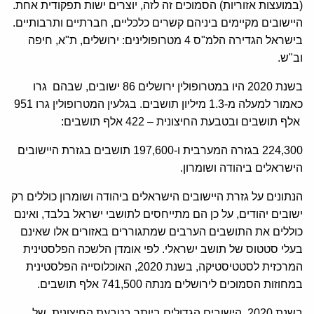
(במועצות אזוריות) הסמוכים זה לזה, יוצרים ישות תפקודית אחת.
היישובים מקיימים ביניהם קשרים כלכליים, חברתיים ותרבותיים.
בישראל הגדירה הלמ"ס 4 מטרופולינים: ירושלים, ת"א, חיפה
וב"ש.
בשנת 2020 היו במטרופולין ירושלים 86 ישובים, שבהם גרו
כאמור למעלה מ-1.3 מיליון תושבים. בגלעין המטרופולין גרו 951
אלף תושבים ובטבעת החיצונית – 422 אלף תושבים:
224,300 בגזרה המערבית ו-197,600 תושבים בגזרת היישובים
הישראלים ביהודה ושומרון.
הנתונים על גזרת היישובים הישראלים ביהודה ושומרון כוללים רק
ישובים יהודים, על כן הם מתייחסים לתושבי ישראל בלבד, ואינם
כוללים את התושבים הערבים שמתגוררים באזורים אלו שאינם
בעלי סטטוס של תושב ישראלי. לפי אומדן הלשכה הפלסטינית
המרכזית לסטטיסטיקה, בשנת 2020, האוכלוסייה הפלסטינית
במחוזות הסמוכים לירושלים מנתה 741,500 אלף תושבים.
בשנת 2020, הישובים הגדולים ביותר בטבעת החיצונית של