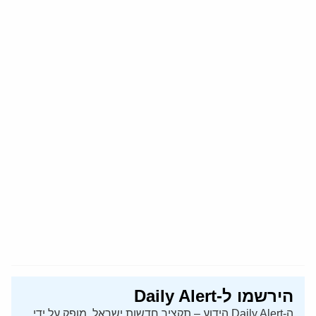
הירשמו ל-Daily Alert
ה-Daily Alert הידוע – תקציר חדשות ישראל, מופק על ידי