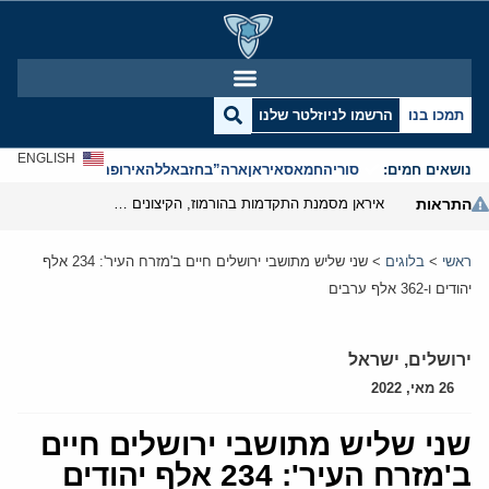
תמכו בנו
הרשמו לניוזלטר שלנו
ENGLISH
נושאים חמים:
סוריה
חמאס
איראן
ארה”ב
חזבאללה
אירופה
אנטישמיות
התראות
איראן מסמנת התקדמות בהורמוז, הקיצונים מנסים לבלום
ראשי
>
בלוגים
>
שני שליש מתושבי ירושלים חיים ב'מזרח העיר': 234 אלף
יהודים ו-362 אלף ערבים
ירושלים
,
ישראל
26 מאי, 2022
שני שליש מתושבי ירושלים חיים
ב'מזרח העיר': 234 אלף יהודים