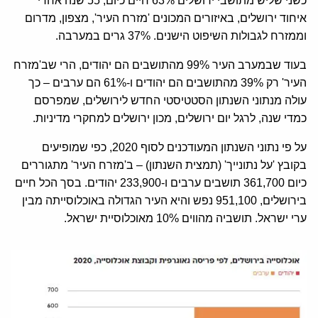
כשני שליש מתושבי ירושלים 63% חיים כיום, 55 שנה אחרי
איחוד ירושלים, באיזורים המכונים 'מזרח העיר', מצפון, מדרום
וממזרח לגבולות השיפוט הישנים. 37% גרים במערבה.
בעוד שבמערב העיר 99% מהתושבים הם יהודים, הרי שב'מזרח
העיר' רק 39% מהתושבים הם יהודים ו-61% הם ערבים – כך
עולה מנתוני השנתון הסטטיסטי החדש לירושלים, שמפרסם
כמדי שנה, לרגל יום ירושלים, מכון ירושלים למחקרי מדיניות.
על פי נתוני השנתון המעודכנים לסוף 2020, כפי שמופיעים
בקובץ 'על נתונייך' (תמצית השנתון) – ב'מזרח העיר' מתגוררים
כיום 361,700 תושבים ערבים ו-233,900 יהודים. בסך הכל חיים
בירושלים, 951,100 נפש והיא העיר הגדולה באוכלוסייתה מבין
ערי ישראל. תושביה מהווים 10% מאוכלוסיית ישראל.