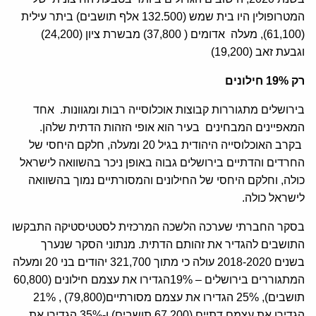
המטרופולין היו בית שמש (132.500 אלף תושבים) ביתר עילית
(61,100), מעלה אדומים ( 37,800) מבשרת ציון (24,200)
וגבעת זאב (19,200)
רק 19% חילונים
בירושלים מתגוררות קבוצות אוכלוסייה רבות ומגוונות. אחד
המאפיינים המבחינים בעיר הוא אופי הזהות הדתית שלהן.
בקרב האוכלוסייה היהודית בגיל 20 ומעלה, חלקם היחסי של
החרדים והדתיים בירושלים גבוה באופן ניכר בהשוואה לישראל
כולה, וחלקם היחסי של החילונים והמסורתיים נמוך בהשוואה
לישראל כולה.
בסקר החברתי שערכה הלשכה המרכזית לסטטיסטיקה התבקשו
התושבים להגדיר את זהותם הדתית. מנתוני הסקר שנערך
בשנים 2018-2020 עולה כי מתוך 321,700 יהודים בני 20 ומעלה
המתגוררים בירושלים – 19%הגדירו את עצמם חילונים (60,800
תושבים), 25% הגדירו את עצמם מסורתיים(79,800) , 21%
הגדירו את עצמם דתיים (67,200 תושבים) ו-35% הגדירו את