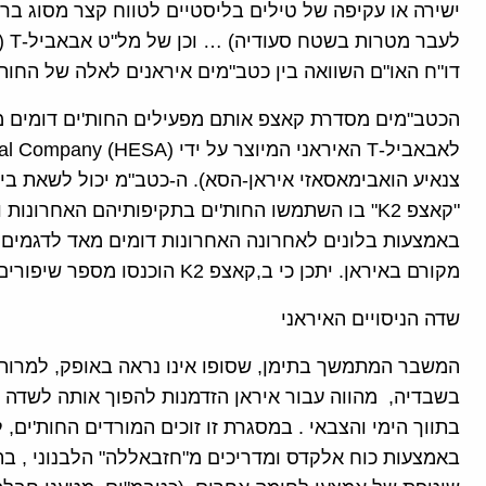
דו"ח האו"ם השוואה בין כטב"מים איראנים לאלה של החות'
הכטב"מים מסדרת קאצפ אותם מפעילים החות'ים דומים מא
באמצעות בלונים לאחרונה האחרונות דומים מאד לדגמים 
מקורם באיראן. יתכן כי ב,קאצפ K2 הוכנסו מספר שיפורים מבחינת טווח ומשקל ראש הנפץ.
שדה הניסויים האיראני
בשבדיה, מהווה עבור איראן הזדמנות להפוך אותה לשדה נ
בתווך הימי והצבאי . במסגרת זו זוכים המורדים החות'ים
באמצעות כוח אלקדס ומדריכים מ"חזבאללה" הלבנוני , 