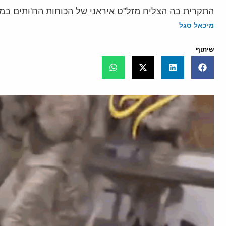
התקרית בה הצליח מזל"ט איראני של הכוחות הח'ותים במד
מיכאל סגל
שיתוף