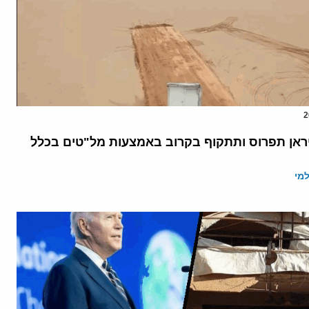
אן תפרוס ותתקוף בקרוב באמצעות מל"טים בכלל
מי