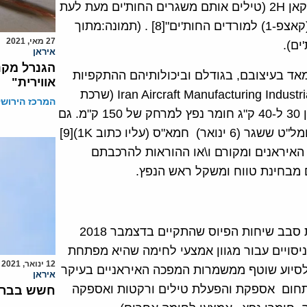
ישירה או עקיפה של טילים בליסטיים לטווח קצר מסוג ברקאן 2H (טילים אותם משגרים החות'ים מעת לעת
לעבר מטרות בשטח סעודיה) … וכן של מל"ט אבאביל-T (קאצפ-1) למורדים החות'ים"[8] . (תמונה:מתוך
27 מאי, 2021
ים).
איראן
הגנרל מקנז
ד בעיצובם, בגודלם וביכולותיהם ההתקפיות
אווירית"
לאבאביל-T האיראני המיוצר על ידי Iran Aircraft Manufacturing Industrial Company (HESA) (שרכת
המרכז הירושל
צנאיע הואבימאסאזי איראן-הסא). ה-כטב"מ יכול לשאת בין 30 ל-40 ק"ג חומר נפץ למרחק של 150 ק"מ. גם
"קאצפ K2" בו השתמשו החות'ים בתקיפותיהם האחרונות ומל"ט ששגר (6 ינואר) חמא"ס (עליו כתוב 1K)[9]
האיראנים ומקורם ו\או ההוראות להרכבתם
המשבר המתמשך בתימן, שסופו אינו נראה באופק, למרות סבב שיחות הפיוס שהתקיים בדצמבר 2018
יסויים עבור מגוון אמצעי לחימה שהיא מפתחת
12 ינואר, 2021
, לסיוע שוטף ממשמרות המפכה האיראניים בעיקר
איראן
בתחום אספקת והפעלת טילים ורקטות ואספקה
חשש בבריט