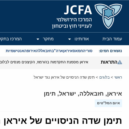
המרכז הירושלמי לענייני חוץ וביטחון
עמוד הבית
אודותינו
מחקר
המרכז בתקש
נושאים חמים:
סוריה
חמאס
איראן
ארה”ב
חזבאללה
אירופה
אנטישמיות
התראות
איראן מסמנת התקדמות בהורמוז, הקיצונים מנסים לבלום
ראשי
>
בלוגים
>
תימן שדה הניסויים של איראן נגד ישראל
איראן
,
חזבאללה
,
ישראל
,
תימן
איום המל"טים
תימן שדה הניסויים של איראן 