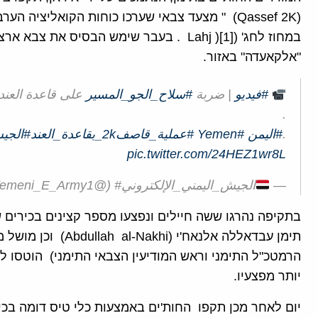
במחוז לחג' ([1]( Lahj . בעבר שימש הבסיס 
"אלקאעדה" באזור.
#فيديو
| ضربة
#سلاح_الجو_المسير
على قاعدة العن
.
.
#اليمن
#Yemen
#عملية_قاصف2k_بقاعدة_العند
#الجيش
pic.twitter.com/24HEZ1wr8L
—
الجيش_اليمني_الإلكتروني# (@Yemeni_E_Army1)
בתקיפה נהרגו ששה חיילים ונפצעו מספר קצינים בכירים
תימן עבדאללה אלנאח'י 
הרמטכ"ל התימני וראש המודיעין הצבאי התימני) הוטסו ל
יותר מפצעיו.
יום לאחר מכן תקפו החות'ים באמצעות כלי טיס דומה בכי