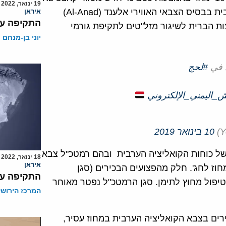
19 ינואר, 2022
" (Qassef 2K) מצעד צבאי שערכו כוחות הקואליציה הערבית בבסיס הצבאי האווירי אלענד (Al-Anad)
איראן
התקיפה על 
את צבא ארצות הברית לשיגור מזל"טים לתקיפת גורמי
יוני בן-מנחם
د في
#لحج
_اليمني_الإلكتروني
10 בינואר 2019
 של כוחות הקואליציה הערבית ובהם רמטכ"ל צבא
18 ינואר, 2022
איראן
(Abdullah al-Nakhi) וכן מושל מחוז לחג'. חלק מהפצועים הבכירים (סגן
התקיפה על 
טיפול מחוץ לתימן. סגן הרמטכ"ל נפטר מאוחר
המרכז הירושל
רים בצבא הקואליציה הערבית במחוז עסיר,