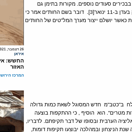
תימן [2], ופגעו, לטענתם, בבכירים סעודים נוספים. מקורות בתימן גם
העריכו החות'ים עומדים מאחורי פיצוץ שארע בבתי הזיקוק בעדן ב-11 ינואר[3]. דובר בשם החות'ים אמר כי
ות כאשר יושלם ייצור מערך המל"טים של החות'ים
26 דצמבר, 2021
איראן
החשש: איר
האזור
המרכז הירושל
וצלח ב"כטב"מ חדש המסוגל לשאת כמות גדולה
ת מטרים". הוא הוסיף , כי ההתקפות בוצעה
אליציה הערבית ובסופו של דבר תקיפתם. לדבריו,
קולארית מהווה פתיח לשנת 2019 שתהיה שנת הניצחון ובמהלכה יבוצעו תקיפות דומות,