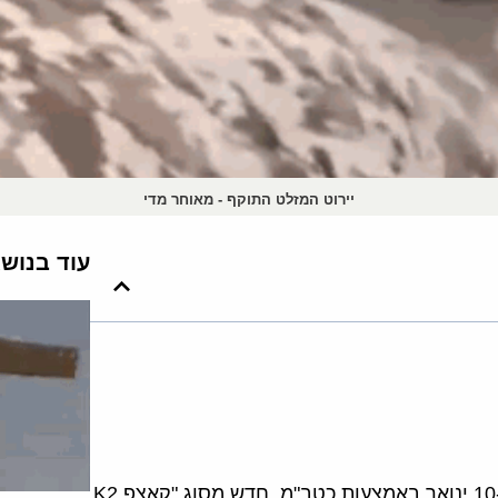
יירוט המזלט התוקף - מאוחר מדי
עוד בנוש
המורדים החות'ים בתימן, הנתמכים על ידי איראן, תקפו ב-10 ינואר באמצעות כטב"מ חדש מסוג "קאצפ K2