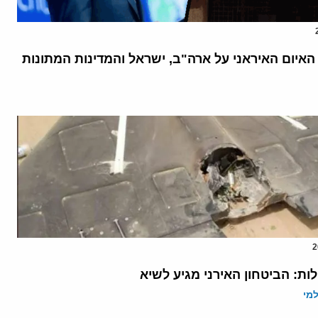
האיום האיראני על ארה"ב, ישראל והמדינות המתונות
ות: הביטחון האירני מגיע לשיא
מי