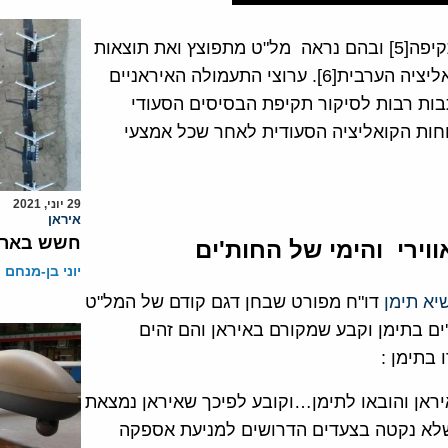
ברשתות החברתיות הופצו סרטונים המתעדים את רגע התקיפה[5] ובהם נראה מל"ט מתפוצץ ואת תוצאות
הפיצוץ, נזקי הרסיסים במבנה והנפגעים מקרב כוחות הקואליציה הערבית[6]. ערוצי התעמולה האיראניים
לם" והאנגלית "פרס טי.וי[7] ייחדו כתבות רבות לסיקור תקיפת הבסיסים הסעודי
חות הקואליציה הסעודית לאחר שכל אמצעי
29 יוני, 2021
איראן
חשש בארה"
וירי והימי של החות'ים
יוני בן-מנחם
יא תימן
דו"ח מפורט שבחן דגם קודם של המל"ט
ם החות'ים בתימן וקבע שמקורם באיראן והם זהים
 בתימן :
איראן והובאו לתימן…וקובע לפיכך שאיראן נמצאת
 2216 של מועבי"ט בכך שלא נקטה בצעדים הדרושים למניעת אספקה