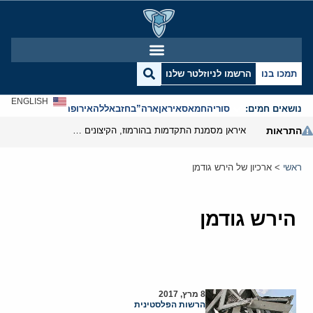
תמכו בנו
הרשמו לניוזלטר שלנו
ENGLISH
נושאים חמים:
סוריה
חמאס
איראן
ארה”ב
חזבאללה
אירופה
אנטישמיות
התראות
איראן מסמנת התקדמות בהורמוז, הקיצונים מנסים לבלום
ראשי
>
ארכיון של הירש גודמן
הירש גודמן
8 מרץ, 2017
הרשות הפלסטינית