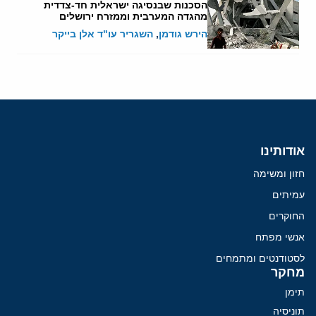
הסכנות שבנסיגה ישראלית חד-צדדית
מהגדה המערבית וממזרח ירושלים
הירש גודמן
,
השגריר עו"ד אלן בייקר
אודותינו
חזון ומשימה
עמיתים
החוקרים
אנשי מפתח
לסטודנטים ומתמחים
מחקר
תימן
תוניסיה