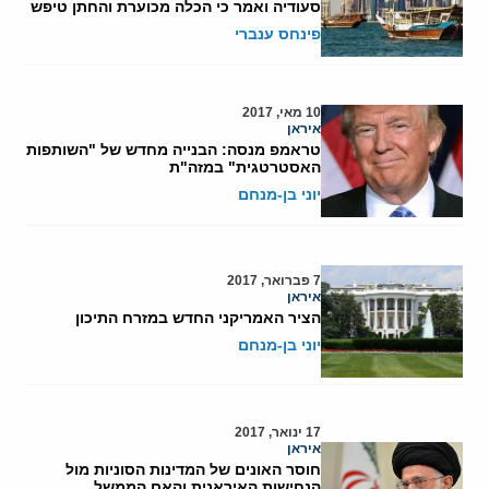
סעודיה ואמר כי הכלה מכוערת והחתן טיפש
פינחס ענברי
10 מאי, 2017
איראן
טראמפ מנסה: הבנייה מחדש של "השותפות
האסטרטגית" במזה"ת
יוני בן-מנחם
7 פברואר, 2017
איראן
הציר האמריקני החדש במזרח התיכון
יוני בן-מנחם
17 ינואר, 2017
איראן
חוסר האונים של המדינות הסוניות מול
הנחישות האיראנית והאם הממשל