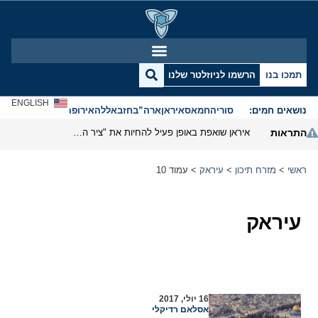
תמכו בנו
הרשמו לניוזלטר שלנו
ENGLISH
נושאים חמים:
סוריה
חמאס
איראן
ארה”ב
חזבאללה
אירופה
אנטישמיות
התראות
איראן שואפת באופן פעיל להחיות את "ציר ההתנגדות"
ראשי
>
מזרח תיכון
>
עיראק
>
עמוד 10
עיראק
16 יולי, 2017
אסלאם רדיקלי