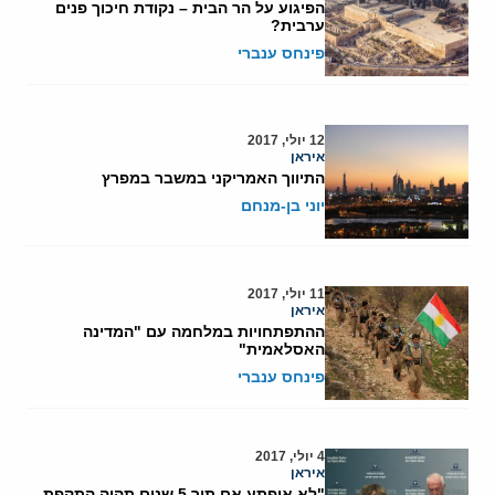
הפיגוע על הר הבית – נקודת חיכוך פנים
ערבית?
פינחס ענברי
12 יולי, 2017
איראן
התיווך האמריקני במשבר במפרץ
יוני בן-מנחם
11 יולי, 2017
איראן
ההתפתחויות במלחמה עם "המדינה
האסלאמית"
פינחס ענברי
4 יולי, 2017
איראן
"לא אופתע אם תוך 5 שנים תהיה התקפת