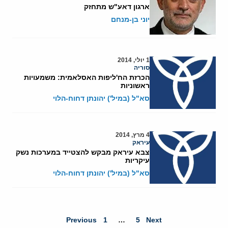
ארגון דאע"ש מתחזק
יוני בן-מנחם
1 יולי, 2014
סוריה
הכרזת הח'ליפות האסלאמית: משמעויות
ראשוניות
סא"ל (במיל') יהונתן דחוח-הלוי
4 מרץ, 2014
עיראק
צבא עיראק מבקש להצטייד במערכות נשק
עיקריות
סא"ל (במיל') יהונתן דחוח-הלוי
Previous
1
…
5
Next