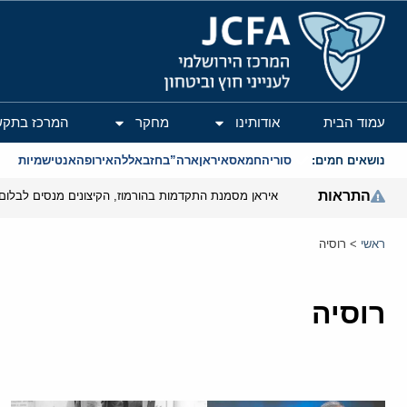
המרכז הירושלמי לענייני חוץ וביטחון
עמוד הבית
אודותינו
מחקר
המרכז בתקש
נושאים חמים:
סוריה
חמאס
איראן
ארה”ב
חזבאללה
אירופה
אנטישמיות
התראות
איראן מסמנת התקדמות בהורמוז, הקיצונים מנסים לבלום
ראשי
>
רוסיה
רוסיה