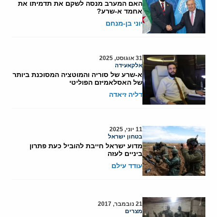
האם המערב מנסה לשקם את תדמיתו את
אחמד א-שרע?
יוני בן-מנחם
31 אוגוסט, 2025
אלקאעידה
א-שרע של סוריה והמוטציה המסוכנת ביותר
של האסלאמיזם הפוליטי
דליה זיאדה
11 יוני, 2025
בטחון ישראל
מדוע ישראל חייבת להוביל כעת פתרון
ביניים לעזה
עודד עילם
21 נובמבר, 2017
מצרים