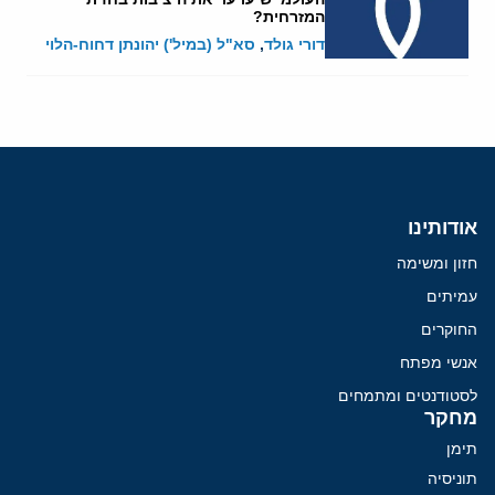
המזרחית?
דורי גולד
,
סא"ל (במיל') יהונתן דחוח-הלוי
אודותינו
חזון ומשימה
עמיתים
החוקרים
אנשי מפתח
לסטודנטים ומתמחים
מחקר
תימן
תוניסיה