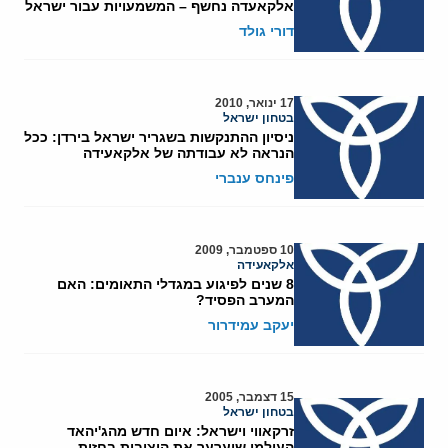
אלקאעדה נחשף – המשמעויות עבור ישראל
דורי גולד
17 ינואר, 2010
בטחון ישראל
ניסיון ההתנקשות בשגריר ישראל בירדן: ככל
הנראה לא עבודתה של אלקאעידה
פינחס ענברי
10 ספטמבר, 2009
אלקאעידה
8 שנים לפיגוע במגדלי התאומים: האם
המערב הפסיד?
יעקב עמידרור
15 דצמבר, 2005
בטחון ישראל
זרקאווי וישראל: איום חדש מהג'יהאד
העולמי שיערער את היציבות בחזית