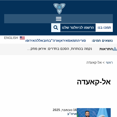
תמכו בנו
הרשמו לניוזלטר שלנו
ENGLISH
נושאים חמים:
סוריה
חמאס
איראן
ארה”ב
חזבאללה
אירופה
אנטישמיות
התראות
נקמה בכותרות, הסכם בחדרים: איראן מתקרבת לפתיחת הורמוז
ראשי
>
אל-קאעדה
אל-קאעדה
16 נובמבר, 2025
ארה"ב