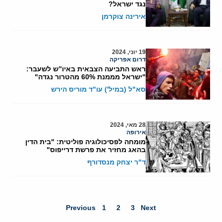
נגד ישראל?
אירינה צוקרמן
19 יוני, 2024
דרום אפריקה
ראש התביעה הצבאית באיו”ש לשעבר:
"ישראל מממנת 60% מהטרור נגדה"
סא"ל (במיל') עו"ד מוריס הירש
28 מאי, 2024
אירופה
מומחה לפסיכולוגיה פוליטית: "בית הדין
בהאג מחזיר את פרשת דרייפוס"
ד"ר יצחק מנסדורף
Previous
1
2
3
Next