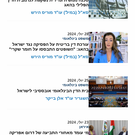
הפלילי בהאג
סא"ל (במיל') עו"ד מוריס הירש
28 יולי, 2024
משפט בינלאומי
עורכת דין בריטית על הפסיקה נגד ישראל
בהאג: "השופטים התבססו על חומר שקרי"
סא"ל (במיל') עו"ד מוריס הירש
25 יולי, 2024
משפט בינלאומי
בית הדין הבינלאומי אובססיבי לישראל
השגריר עו"ד אלן בייקר
23 יולי, 2024
איראן
מי עומד מאחורי התביעה של דרום אפריקה