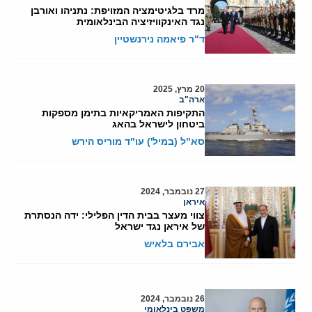
מרד בלגיטימציה המזויפת: נתניהו ואורבן
נגד האינקוויזיציה הבינלאומית
ד"ר פיאמה נירנשטיין
20 מרץ, 2025
ארה"ב
התקיפות האמריקאיות בתימן מספקות
ביטחון לישראל בהאג
סא"ל (במיל') עו"ד מוריס הירש
27 נובמבר, 2024
איראן
צווי מעצר בבית הדין הפלילי: ידה הנסתרת
של איראן נגד ישראל
אבירם בלאיש
26 נובמבר, 2024
משפט בינלאומי