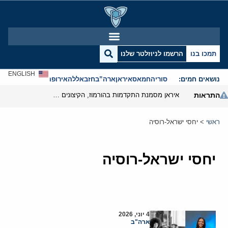
תמכו בנו
הרשמו לניוזלטר שלנו
ENGLISH
נושאים חמים:
סוריה
חמאס
איראן
ארה”ב
חזבאללה
אירופה
אנטישמיות
התראות
איראן מסמנת התקדמות בהורמוז, הקיצונים מנסים לבלום
ראשי
>
יחסי ישראל-רוסיה
יחסי ישראל-רוסיה
4 יוני, 2026
ארה"ב