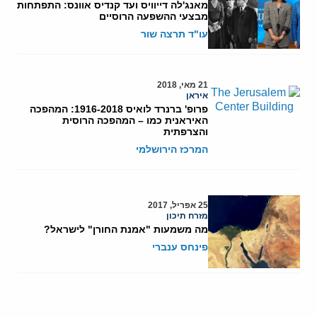
מאנג'לה דייוויס ועד קנדיס אוונס: התפתחות
מבצעי ההשפעה הרוסיים
עו"ד תרצה שור
21 מאי, 2018
איראן
פרופ' ברנרד לואיס 1916-2018: המהפכה
האיראנית כמו – המהפכה הרוסית
והצרפתית
המרכז הירושלמי
25 אפריל, 2017
מזרח תיכון
מה משמעות "אמנת החורן" לישראל?
פינחס ענברי