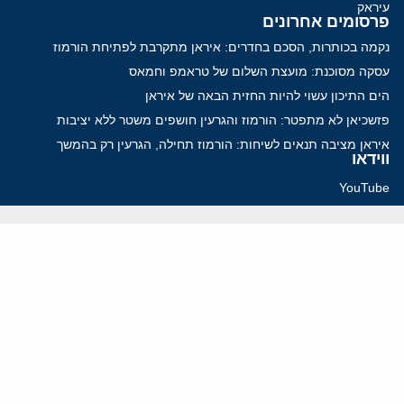
עיראק
פרסומים אחרונים
נקמה בכותרות, הסכם בחדרים: איראן מתקרבת לפתיחת הורמוז
עסקה מסוכנת: מועצת השלום של טראמפ וחמאס
הים התיכון עשוי להיות החזית הבאה של איראן
פזשכיאן לא מתפטר: הורמוז והגרעין חושפים משטר ללא יציבות
איראן מציבה תנאים לשיחות: הורמוז תחילה, הגרעין רק בהמשך
ווידאו
YouTube
ארכיון שמע
הרצאות
המרכז הירושלמי לענייני חוץ וביטחון
בית מילקן רחוב תל חי 13, ירושלים 9210717
info@jcpa.org