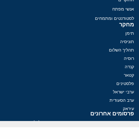
אנשי מפתח
לסטודנטים ומתמחים
מחקר
תימן
תוניסיה
תהליך השלום
רוסיה
קנדה
קטאר
פלסטינים
ערבי ישראל
ערב הסעודית
עיראק
פרסומים אחרונים
איראן מסמנת התקדמות בהורמוז, הקיצונים מנסים לבלום
קמפיזם: איך דוקטרינה קומוניסטית עיצבה את היחס לישראל במערב
נקמה בכותרות, הסכם בחדרים: איראן מתקרבת לפתיחת הורמוז