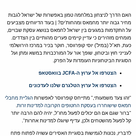
האם הדרך לניצחון במלחמה טמון באפשרות של ישראל לגבות
מחיר גבוה יותר מחמאס ומהחות'ים? | בעוד הדיווחים מצביעים
על התקדמות במגעים בין ישראל לחמאס בנושא עסקת שבויים,
מומחים מזהירים כי עדיין קיימים פערים מהותיים בין הצדדים.
כעת, תא"ל (במיל') יוסי קופרווסר, חוקר בכיר במרכז הירושלמי
לענייני חוץ וביטחון, שופך אור על המורכבויות במשא ומתן ועל
הסוגיות הביטחוניות העומדות על הפרק.
הצטרפו אל ערוץ ה-JCFA בוואסטאפ
הצטרפו אל ערוץ הטלגרם שלנו לעדכונים
"זהו צעד משמעותי," מתייחס קופרווסר לאפשרות
הגליית מחבלי
חמאס שישוחררו בעסקת החטופים הקרובה למדינות זרות
.
"ברור שגם אם הם יכולים לפעול מחו"ל, יהיה להם הרבה יותר
קל לפעול מהשטחים ולכן, עדיף שיוגלו למדינות אחרות".
לדבריו, נכונות לגמישות בסוגיית האסירים עשויה לפתוח פתח