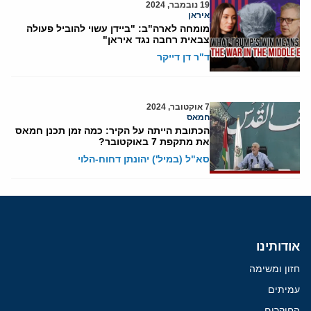
19 נובמבר, 2024
איראן
מומחה לארה"ב: "ביידן עשוי להוביל פעולה
צבאית רחבה נגד איראן"
ד"ר דן דייקר
7 אוקטובר, 2024
חמאס
הכתובת הייתה על הקיר: כמה זמן תכנן חמאס
את מתקפת 7 באוקטובר?
סא"ל (במיל') יהונתן דחוח-הלוי
אודותינו
חזון ומשימה
עמיתים
החוקרים