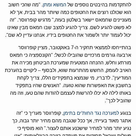
להתקדמות בהיבטים נוספים של
המשא ומתן
. "מה שהכי חשוב
הוא שכולנו רוצים את החטופים כמה שיותר מהר בבית, אך לא
מעוניינים שחמאס יישאר בשלטון בעזה," מדגיש קופרווסר. "זה
לא פשוט להגיע לשם. צריך להגיע למצב שבו חמאס מבין שאינו
יכול לעמוד יותר ולשמור את החטופים בידיו. אנחנו עדיין לא שם".
בהתייחסו לממצאי תחקיר ה-7 באוקטובר, מציין קופרווסר
ארבעה גורמים מרכזיים שהובילו לכשל: "הקונספציה כי חמאס
מורתע וחלש, ההנחה המוטעית שמערכת הביטחון מכירה את
האויב לעומק, החשש מהתרעות שווא, ולבסוף – ליקויים בהערכת
המודיעין". לדבריו, מי שנמצא בתפקידים הללו, צריך לקחת
בחשבון את האפשרות שהוא טועה. "האנשים שהיו בתפקיד
באותו לילה לא יכלו להרשות לעצמם להודות שהם טעו, וזה מה
שהוביל לכך".
בנוגע
למערכה נגד החות'ים בתימן
, קופרווסר מעריך כי "זה
אתגר מאוד בעייתי, אך ככל שנגבה מהם מחיר יותר גבוה, כך
נגיע יותר מהר למחיר שישכנע אותם לעצור." הוא מוסיף כי
פעולות ישראל מחזקות את מעמדה בזירה הבינלאומית: "אנו