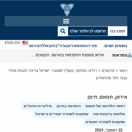
תמכו בנו
הרשמו לניוזלטר שלנו
ENGLISH
נושאים חמים:
סוריה
חמאס
איראן
ארה”ב
חזבאללה
אירופה
אנטישמיות
התראות
איראן מסמנת התקדמות בהורמוז, הקיצונים מנסים לבלום
ראשי
>
סרטונים
>
רח"ט המחקר באמ"ן לשעבר: ישראל צריכה לגבות מחיר
גבוה יותר מהחות'ים
איראן
,
חמאס
,
תימן
דפוסי הלחימה של חמאס
התקיפה בתימן
מיליציית החות'ים
מלחמה ברצועת עזה
עסקאות לשחרור אסירים בישראל
עסקאות לשחרור חטופים
22 דצמבר, 2024