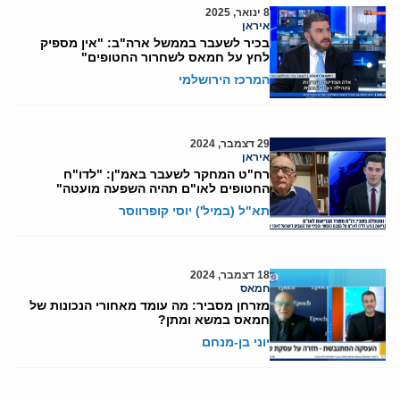
8 ינואר, 2025
איראן
בכיר לשעבר בממשל ארה"ב: "אין מספיק
לחץ על חמאס לשחרור החטופים"
המרכז הירושלמי
29 דצמבר, 2024
איראן
רח"ט המחקר לשעבר באמ"ן: "לדו"ח
החטופים לאו"ם תהיה השפעה מועטה"
תא"ל (במיל') יוסי קופרווסר
18 דצמבר, 2024
חמאס
מזרחן מסביר: מה עומד מאחורי הנכונות של
חמאס במשא ומתן?
יוני בן-מנחם