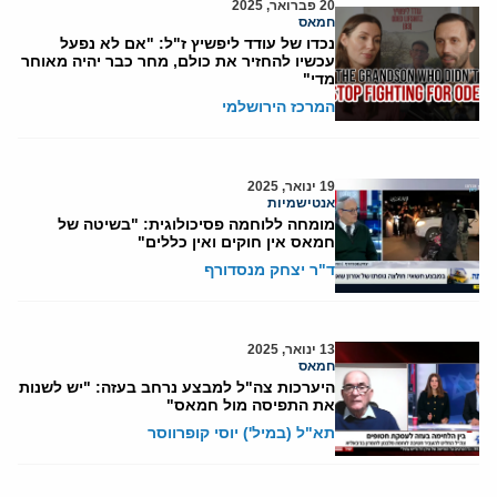
20 פברואר, 2025
חמאס
נכדו של עודד ליפשיץ ז"ל: "אם לא נפעל
עכשיו להחזיר את כולם, מחר כבר יהיה מאוחר
מדי"
המרכז הירושלמי
19 ינואר, 2025
אנטישמיות
מומחה ללוחמה פסיכולוגית: "בשיטה של
חמאס אין חוקים ואין כללים"
ד"ר יצחק מנסדורף
13 ינואר, 2025
חמאס
היערכות צה"ל למבצע נרחב בעזה: "יש לשנות
את התפיסה מול חמאס"
תא"ל (במיל') יוסי קופרווסר